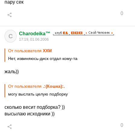
пару сек
0
Charodeika™
C
17:19, 01.06.2006
От пользователя
XXM
Нет, извиняюсь-диск отдал кому-та
жаль))
От пользователя
.:{Кoшкa}:.
могу выслать целую подборку
сколько весит подборка? ))
высылаю исходники ))
0