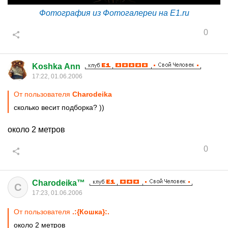
Фотография из Фотогалереи на E1.ru
0
Koshka Ann
17:22, 01.06.2006
От пользователя
Charodeika
сколько весит подборка? ))
около 2 метров
0
Charodeika™
C
17:23, 01.06.2006
От пользователя
.:{Кoшкa}:.
около 2 метров