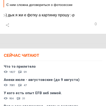
С ним сложна договориться о фотосессии
:-) дык я жи е фотку а картинку прошу :-p
0
СЕЙЧАС ЧИТАЮТ
Что то прилетело
1827
59
Анеки июле - августовские (до 9 августа)
7081
47
У кого есть опыт EFB акб зимой.
954
31