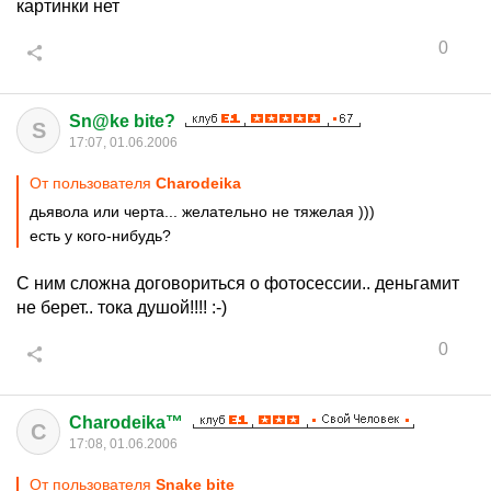
картинки нет
0
Sn@ke bite?
S
17:07, 01.06.2006
От пользователя
Charodeika
дьявола или черта... желательно не тяжелая )))
есть у кого-нибудь?
С ним сложна договориться о фотосессии.. деньгамит
не берет.. тока душой!!!! :-)
0
Charodeika™
C
17:08, 01.06.2006
От пользователя
Snake bite