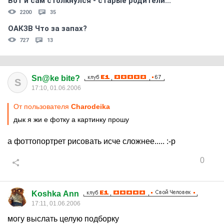
Вот и сам столкнулся - старые родители...
2200
35
ОАКЗВ Что за запах?
727
13
Sn@ke bite?
S
17:10, 01.06.2006
От пользователя
Charodeika
дык я жи е фотку а картинку прошу
а фоттопортрет рисовать исче сложнее..... :-p
0
Koshka Ann
17:11, 01.06.2006
могу выслать целую подборку