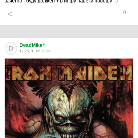
зачетно - буду должен + в инфу навеки повешу :-)
0
DeadMike†
D
17:25, 01.06.2006