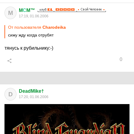
M
С
M™
M
17:19, 01.06.2006
От пользователя
Charodeika
сижу жду когда отрубят
тянусь к рубильнику:-)
0
DeadMike†
D
17:20, 01.06.2006