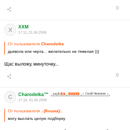
0
XXM
X
17:11, 01.06.2006
От пользователя
Charodeika
дьявола или черта... желательно не тяжелая )))
Щас выложу, минуточку...
0
Charodeika™
C
17:16, 01.06.2006
От пользователя
.:{Кoшкa}:.
могу выслать целую подборку