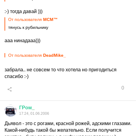
:-) тогда давай )))
От пользователя
MСM™
тянусь к рубильнику
ааа нинадааа)))
От пользователя
DeadMike_
забрала.. не совсем то что хотела но пригодиться
спасибо :-)
0
ГРом
_
17:24, 01.06.2006
Дьявол - это с рогами, красной рожей, адскими глазами.
Какой-нибудь такой бы желательно. Если получится