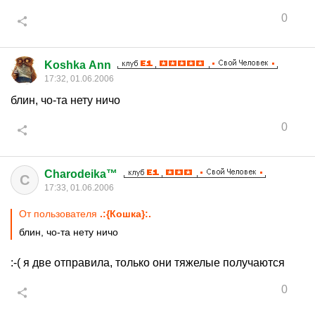
0
Koshka Ann
17:32, 01.06.2006
блин, чо-та нету ничо
0
Charodeika™
C
17:33, 01.06.2006
От пользователя
.:{Кoшкa}:.
блин, чо-та нету ничо
:-( я две отправила, только они тяжелые получаются
0