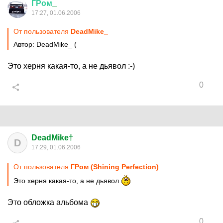
ГРом
_
17:27, 01.06.2006
От пользователя
DeadMike_
Автор: DeadMike_ (
Это херня какая-то, а не дьявол :-)
0
DeadMike†
D
17:29, 01.06.2006
От пользователя
ГРом (Shining Perfection)
Это херня какая-то, а не дьявол
Это обложка альбома
0