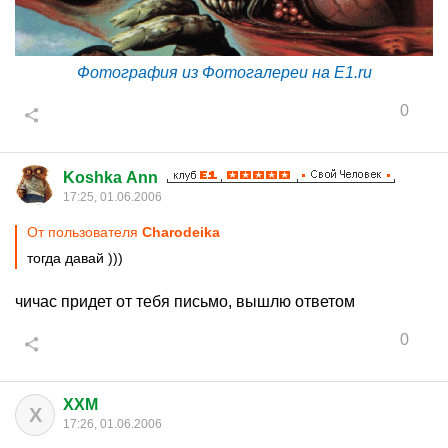
Фотография из Фотогалереи на E1.ru
0
Koshka Ann
17:25, 01.06.2006
От пользователя
Charodeika
тогда давай )))
чичас придет от тебя письмо, вышлю ответом
0
XXM
X
17:26, 01.06.2006