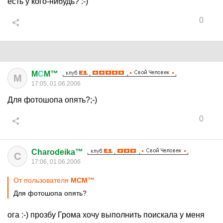
есть у кого-нибудь? :-)
0
M
С
M™
M
17:05, 01.06.2006
Для фотошопа опять?;-)
0
Charodeika™
C
17:06, 01.06.2006
От пользователя
MСM™
Для фотошопа опять?
ога :-) прозбу Грома хочу выполнить поискала у меня