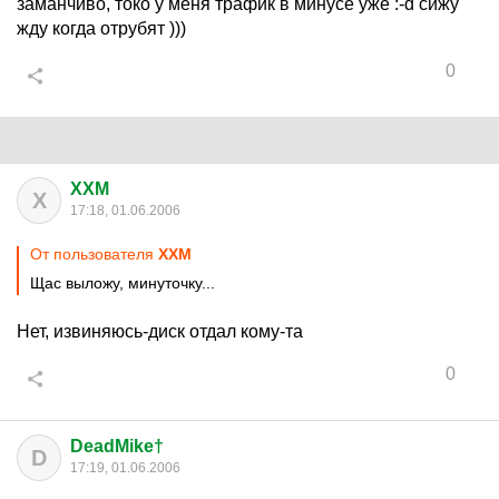
заманчиво, токо у меня трафик в минусе уже :-d сижу
жду когда отрубят )))
0
XXM
X
17:18, 01.06.2006
От пользователя
XXM
Щас выложу, минуточку...
Нет, извиняюсь-диск отдал кому-та
0
DeadMike†
D
17:19, 01.06.2006