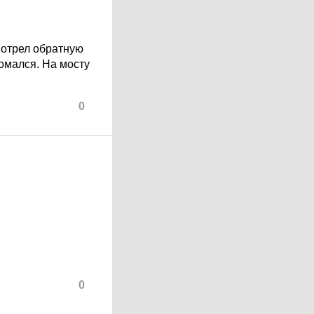
мотрел обратную
омался. На мосту
0
0