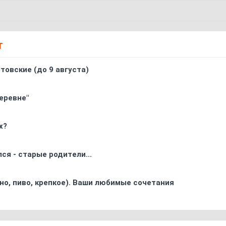
Т
товские (до 9 августа)
еревне"
х?
ся - старые родители...
ино, пиво, крепкое). Ваши любимые сочетания