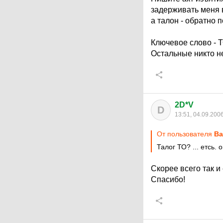
задерживать меня в
а талон - обратно 
Ключевое слово - Т
Остальные никто н
2D*V
D
13:51, 04.09.200
От пользователя
Ba
Талог ТО? ... етсь. 
Скорее всего так и 
Спасибо!