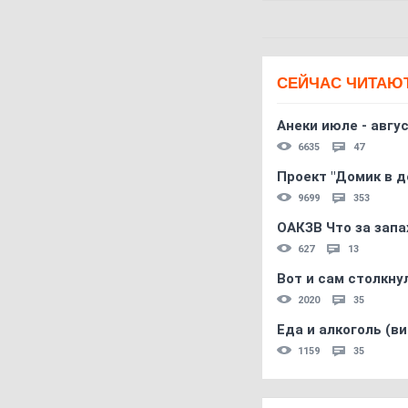
СЕЙЧАС ЧИТАЮ
Анеки июле - авгус
6635
47
Проект "Домик в д
9699
353
ОАКЗВ Что за запа
627
13
Вот и сам столкнул
2020
35
Еда и алкоголь (в
1159
35