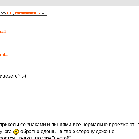
6
ha1
nila
ивезете? :-)
6
 приколы со знаками и линиями-все нормально проезжают...
ну юга
обратно едешь - в твою сторону даже не
ваются...знают что уже "пустой"