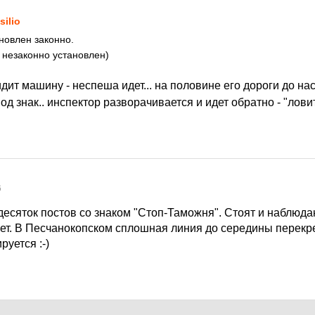
silio
ановлен законно.
 незаконно установлен)
идит машину - неспеша идет... на половине его дороги до на
д знак.. инспектор разворачивается и идет обратно - "лови
6
десяток постов со знаком "Стоп-Таможня". Стоят и наблюд
нет. В Песчанокопском сплошная линия до середины перекр
руется :-)