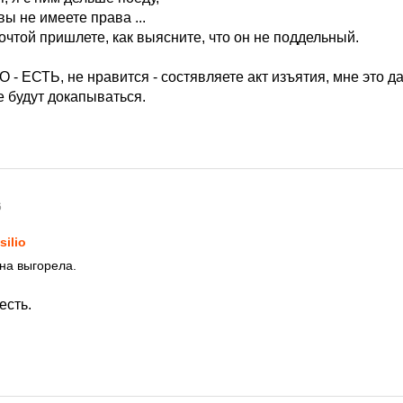
ы не имеете права ...
почтой пришлете, как выясните, что он не поддельный.
О - ЕСТЬ, не нравится - состявляете акт изъятия, мне это д
е будут докапываться.
6
silio
она выгорела.
есть.