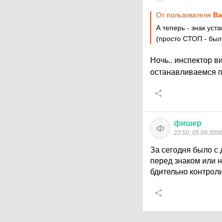
От пользователя
Ba
А теперь - знак уст
(просто СТОП - был
Ночь.. инспектор в
останавливаемся по
фишер
Ф
22:50, 05.09.200
За сегодня было с 
перед знаком или 
бдительно контроли