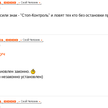
6
или знак - "Стоп-Контроль" и ловят тех кто без остановки пр
6
ДУЧ
тановлен законно.
л незаконно установлен)
6