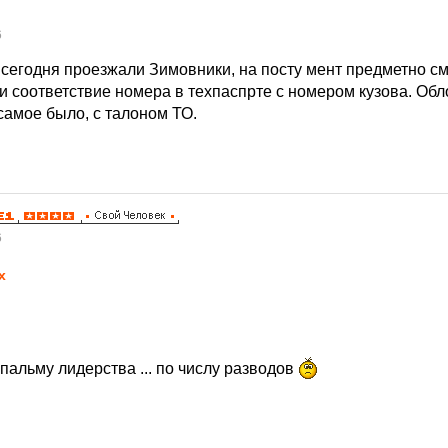
6
, сегодня проезжали Зимовники, на посту мент предметно с
и соответствие номера в техпаспрте с номером кузова. Обл
самое было, с талоном ТО.
6
x
 пальму лидерства ... по числу разводов