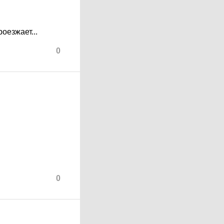
оезжает...
0
0