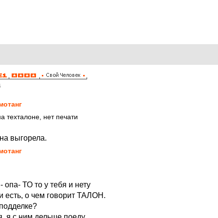
6
мотанг
а техталоне, нет печати
 она выгорела.
мотанг
- опа- ТО то у тебя и нету
з и есть, о чем говорит ТАЛОН.
 подделке?
, я с ним дельше поеду,