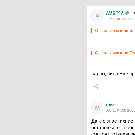
AVS™© ®
A
17:43, 06.09.200
От пользователя
te
От пользователя
Da
парни, пива мне пр
miv
M
09:41, 07.09.200
Да кто знает ихние
остановки в сторо
смотрят...отворачи