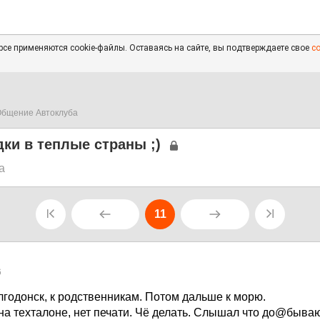
се применяются cookie-файлы. Оставаясь на сайте, вы подтверждаете свое
с
бщение Автоклуба
ки в теплые страны ;)
а
11
6
лгодонск, к родственникам. Потом дальше к морю.
на техталоне, нет печати. Чё делать. Слышал что до@бываю