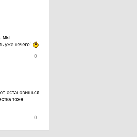
с, мы
ть уже нечего"
0
ают, остановишься
естка тоже
0