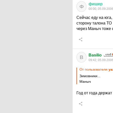
фишер
Ф
00:00, 05.09.200
Сейчас еду на юга
сторону талона ТО 
через Маныч тоже 
Basilio
B
09:42, 05.09.200
От пользователя
ya
Зимовники...
Маныч
Год от года держат