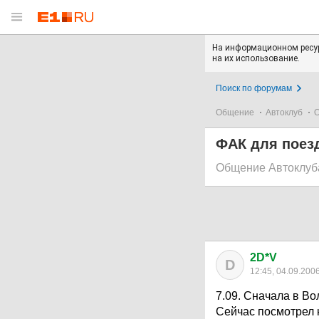
На информационном ресур
на их использование.
Поиск по форумам
Общение
Автоклуб
О
ФАК для поезд
Общение Автоклуб
2D*V
D
12:45, 04.09.200
7.09. Сначала в Во
Сейчас посмотрел 