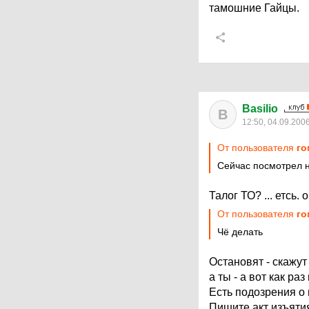
тамошние Гайцы.
Basilio
B
12:50, 04.09.200
От пользователя
го
Сейчас посмотрел н
Талог ТО? ... етсь.
От пользователя
го
Чё делать
Остановят - скажут 
а ты - а вот как ра
Есть подозрения о
Пишите акт изъятия