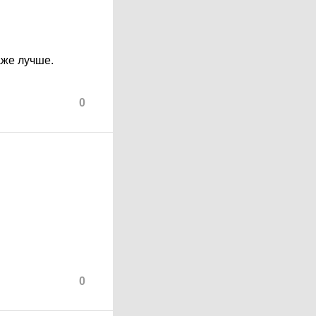
аже лучше.
0
0