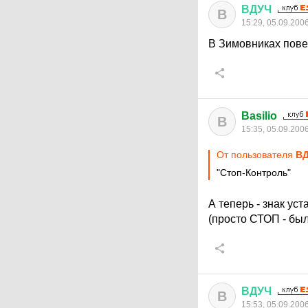
ВДУЧ
В
15:29, 05.09.200
В Зимовниках повес
Basilio
B
15:35, 05.09.200
От пользователя
В
"Стоп-Контроль"
А теперь - знак ус
(просто СТОП - бы
ВДУЧ
В
15:53, 05.09.200