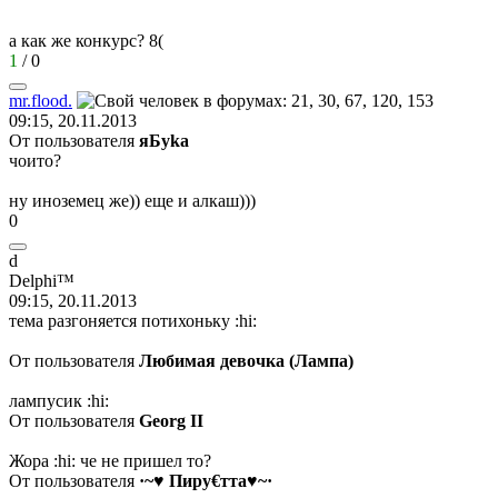
а как же конкурс?
8(
1
/
0
mr.flood.
09:15, 20.11.2013
От пользователя
яБуka
чоито?
ну иноземец же)) еще и алкаш)))
0
d
Delphi™
09:15, 20.11.2013
тема разгоняется потихоньку
:hi:
От пользователя
Любимая девочка (Лампа)
лампусик
:hi:
От пользователя
Georg II
Жора
:hi:
че не пришел то?
От пользователя
·~♥ Пиру€тта♥~·