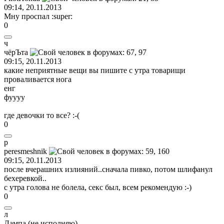
09:14, 20.11.2013
Мну проспал
:super:
0
ч
чёрЪта
09:15, 20.11.2013
какие неприятные вещи вы пишите с утра товарищи
проваливается нога
енг
фуууу
где девочки то все?
:-(
0
p
peresmeshnik
09:15, 20.11.2013
после вчерашних излияний..сначала пивко, потом шлифанул
бехеревкой..
с утра голова не болела, секс был, всем рекомендую
:-)
0
л
Ламп
a (
не
исполняю
)