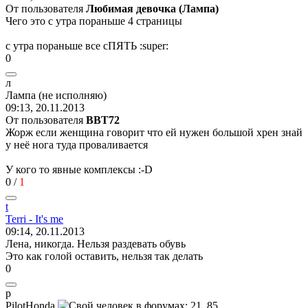
От пользователя
Любимая девочка (Лампа)
Чего это с утра пораньше 4 страницы
с утра пораньше все сПЯТЬ
:super:
0
л
Ламп
a (
не
исполняю
)
09:13, 20.11.2013
От пользователя
ВВТ72
Жорж если женщина говорит что ей нужен большой хрен знай
у неё нога туда проваливается
У кого то явные комплексы
:-D
0
/
1
t
Terri - It's me
09:14, 20.11.2013
Лена, никогда. Нельзя раздевать обувь
Это как голой оставить, нельзя так делать
0
p
PilotHonda