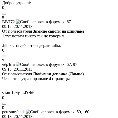
Доброе утро
:hi:
0
в
ВВТ
72
09:12, 20.11.2013
От пользователя
Зимние сапоги на шпильке
1.тут кстати никто так не говорил
:hihiks:
за себя ответ держи
:ultra:
0
ч
чёрЪта
09:13, 20.11.2013
От пользователя
Любимая девочка (Лампа)
Чего это с утра пораньше 4 страницы
у ми 1 стр.
:-D
:hi:
0
p
peresmeshnik
09:13, 20.11.2013