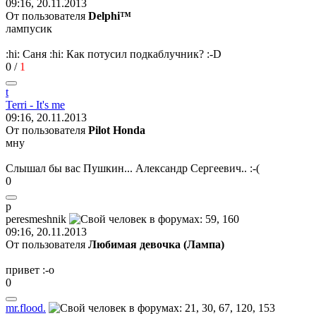
09:16, 20.11.2013
От пользователя
Delphi™
лампусик
:hi:
Саня
:hi:
Как потусил подкаблучник?
:-D
0
/
1
t
Terri - It's me
09:16, 20.11.2013
От пользователя
Pilot Honda
мну
Слышал бы вас Пушкин... Александр Сергеевич..
:-(
0
p
peresmeshnik
09:16, 20.11.2013
От пользователя
Любимая девочка (Лампа)
привет
:-o
0
mr.flood.