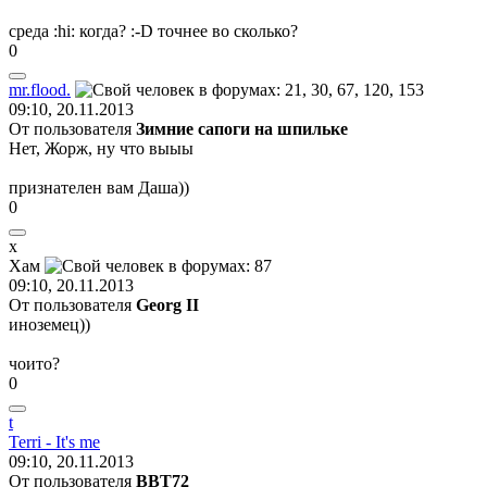
среда
:hi:
когда?
:-D
точнее во сколько?
0
mr.flood.
09:10, 20.11.2013
От пользователя
Зимние сапоги на шпильке
Нет, Жорж, ну что выыы
признателен вам Даша))
0
х
Х
a
м
09:10, 20.11.2013
От пользователя
Georg II
иноземец))
чоито?
0
t
Terri - It's me
09:10, 20.11.2013
От пользователя
ВВТ72