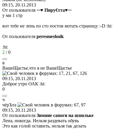
09:15, 20.11.2013
От пользователя
·~♥ Пиру€тта♥~·
у ми 1 стр
вот тебе не лень по сто постов мотать страницу
:-D
:hi:
От пользователя
peresmeshnik
:hi:
2
/
0
в
ВашеЩастье
,
что
я
не
ВашеЩастье
09:15, 20.11.2013
Доброе утро ОАК
:hi:
0
ч
чёрЪта
09:15, 20.11.2013
От пользователя
Зимние сапоги на шпильке
Лена, никогда. Нельзя раздевать обувь
Это как голой оставить, нельзя так делать