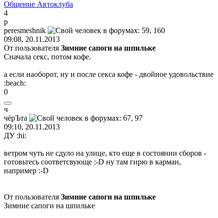
Общение Автоклуба
4
p
peresmeshnik
09:08, 20.11.2013
От пользователя
Зимние сапоги на шпильке
Сначала секс, потом кофе.
а если наоборот, ну и после секса кофе - двойное удовольствие
:beach:
0
ч
чёрЪта
09:10, 20.11.2013
ДУ
:hi:
ветром чуть не сдуло на улице, кто еще в состоянии сборов -
готовьтесь соответсвующе
:-D
ну там гирю в карман,
например
:-D
От пользователя
Зимние сапоги на шпильке
Зимние сапоги на шпильке