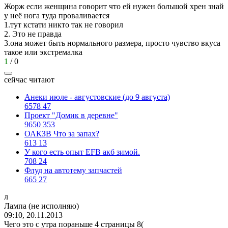
Жорж если женщина говорит что ей нужен большой хрен знай
у неё нога туда проваливается
1.тут кстати никто так не говорил
2. Это не правда
3.она может быть нормального размера, просто чувство вкуса
такое или экстремалка
1
/
0
сейчас читают
Анеки июле - августовские (до 9 августа)
6578
47
Проект "Домик в деревне"
9650
353
ОАКЗВ Что за запах?
613
13
У кого есть опыт EFB акб зимой.
708
24
Флуд на автотему запчастей
665
27
л
Ламп
a (
не
исполняю
)
09:10, 20.11.2013
Чего это с утра пораньше 4 страницы
8(