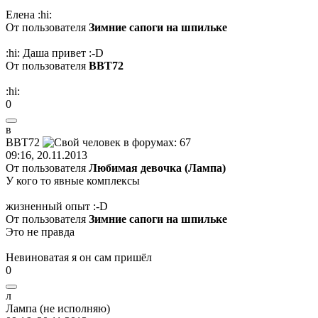
Елена
:hi:
От пользователя
Зимние сапоги на шпильке
:hi:
Даша привет
:-D
От пользователя
ВВТ72
:hi:
0
в
ВВТ
72
09:16, 20.11.2013
От пользователя
Любимая девочка (Лампа)
У кого то явные комплексы
жизненный опыт
:-D
От пользователя
Зимние сапоги на шпильке
Это не правда
Невиноватая я он сам пришёл
0
л
Ламп
a (
не
исполняю
)