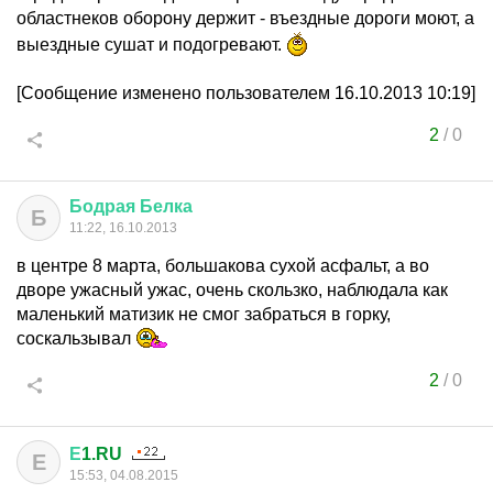
областнеков оборону держит - въездные дороги моют, а
выездные сушат и подогревают.
[Сообщение изменено пользователем 16.10.2013 10:19]
2
/
0
Бодрая
Белка
Б
11:22, 16.10.2013
в центре 8 марта, большакова сухой асфальт, а во
дворе ужасный ужас, очень скользко, наблюдала как
маленький матизик не смог забраться в горку,
соскальзывал
2
/
0
Е
1.RU
Е
15:53, 04.08.2015