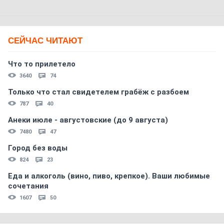
СЕЙЧАС ЧИТАЮТ
Что то прилетело
3640
74
Только что стал свидетелем грабёж с разбоем
787
40
Анеки июле - августовские (до 9 августа)
7480
47
Город без воды
824
23
Еда и алкоголь (вино, пиво, крепкое). Ваши любимые
сочетания
1607
50