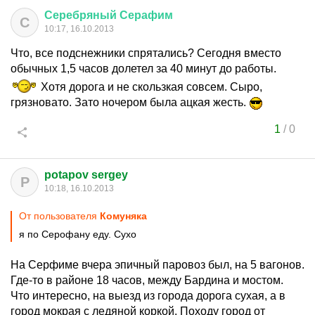
Серебряный
Серафим
С
10:17, 16.10.2013
Что, все подснежники спрятались? Сегодня вместо
обычных 1,5 часов долетел за 40 минут до работы.
Хотя дорога и не скользкая совсем. Сыро,
грязновато. Зато ночером была ацкая жесть.
1
/
0
potapov sergey
P
10:18, 16.10.2013
От пользователя
Комуняка
я по Серофану еду. Сухо
На Серфиме вчера эпичный паровоз был, на 5 вагонов.
Где-то в районе 18 часов, между Бардина и мостом.
Что интересно, на выезд из города дорога сухая, а в
город мокрая с ледяной коркой. Походу город от