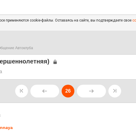
се применяются cookie-файлы. Оставаясь на сайте, вы подтверждаете свое
с
бщение Автоклуба
вершеннолетняя)
а
26
3
nnaya