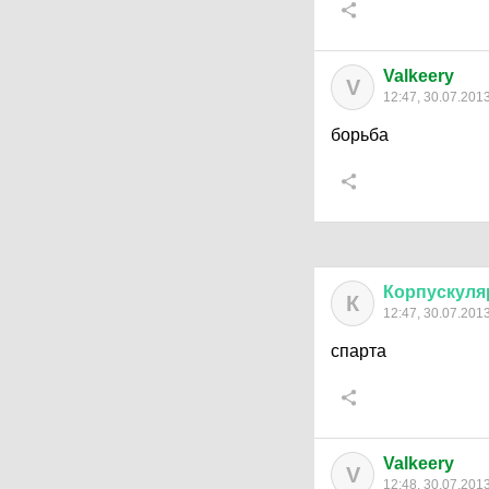
Valkeery
V
12:47, 30.07.201
борьба
Корпускуля
К
12:47, 30.07.201
спарта
Valkeery
V
12:48, 30.07.201