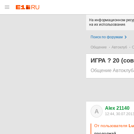
На информационном ресур
на их использование.
Поиск по форумам
Общение
Автоклуб
О
ИГРА ? 20 (со
Общение Автоклуб
Alex 21140
A
12:44, 30.07.201
От пользователя
Lu
продолжай