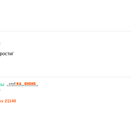
3
рости/
ры
3
ex 21140