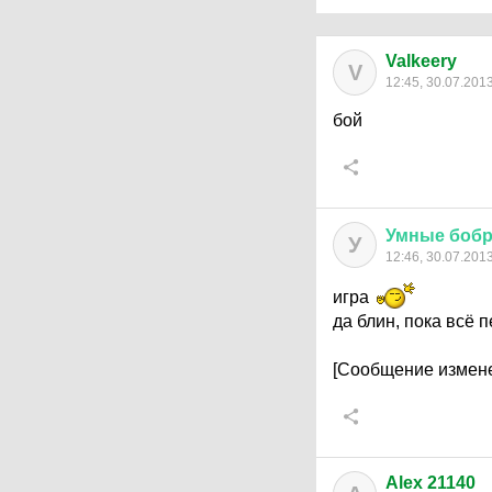
Valkeery
V
12:45, 30.07.201
бой
Умные
боб
У
12:46, 30.07.201
игра
да блин, пока всё 
[Сообщение измене
Alex 21140