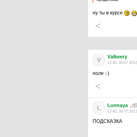
ну ты в курсе
Valkeery
V
12:45, 30.07.201
поле :-)
Lunnaya
L
12:45, 30.07.201
ПОДСКАЗКА