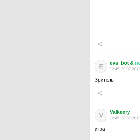
eva_bot &
н
E
12:45, 30.07.201
Зритель
Valkeery
V
12:45, 30.07.201
игра