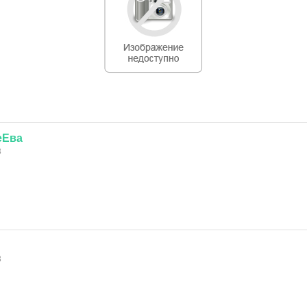
еЕва
3
3