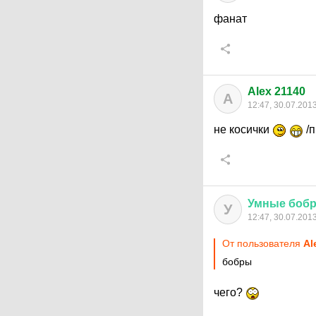
фанат
Alex 21140
A
12:47, 30.07.201
не косички
/п
Умные
боб
У
12:47, 30.07.201
От пользователя
Al
бобры
чего?