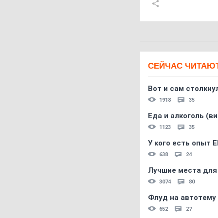
СЕЙЧАС ЧИТАЮ
Вот и сам столкнул
1918
35
Еда и алкоголь (в
1123
35
У кого есть опыт E
638
24
Лучшие места для
3074
80
Флуд на автотему
652
27