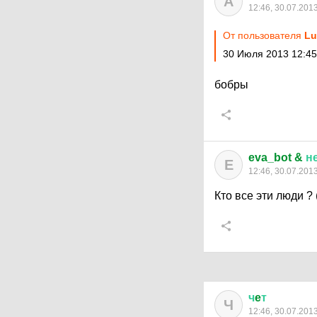
A
12:46, 30.07.201
От пользователя
Lu
30 Июля 2013 12:45
бобры
eva_bot &
н
E
12:46, 30.07.201
Кто все эти люди ? 
ч
e
т
Ч
12:46, 30.07.201