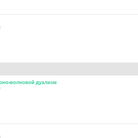
3
рно
-
волновой
дуализм
3
3