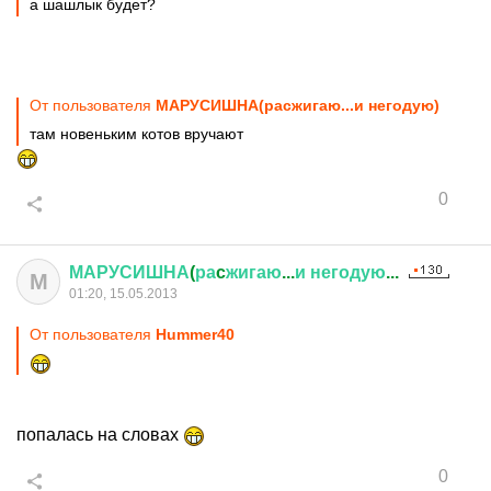
а шашлык будет?
От пользователя
МАРУСИШНА(раcжигаю...и негодую)
там новеньким котов вручают
0
МАРУСИШНА
(
ра
c
жигаю
...
и
негодую
...
М
01:20, 15.05.2013
От пользователя
Hummer40
попалась на словах
0