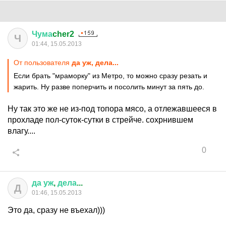
Чума
cher2
Ч
01:44, 15.05.2013
От пользователя
да уж, дела...
Если брать "мраморку" из Метро, то можно сразу резать и
жарить. Ну разве поперчить и посолить минут за пять до.
Ну так это же не из-под топора мясо, а отлежавшееся в
прохладе пол-суток-сутки в стрейче. сохрнившем
влагу....
0
да
уж
,
дела
...
Д
01:46, 15.05.2013
Это да, сразу не въехал)))