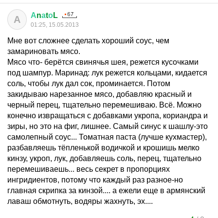
А
n
а
t
о
L
А
01:25, 15.05.2013
Мне вот сложнее сделать хороший соус, чем
замариновать мясо.
Мясо что- берётся свинячья шея, режется кусочками
под шампур. Маринад: лук режется кольцами, кидается
соль, чтобы лук дал сок, проминается. Потом
закидываю нарезанное мясо, добавляю красный и
черный перец, тщательно перемешиваю. Всё. Можно
конечно извращаться с добавками укропа, кориандра и
зиры, но это на фиг, лишнее. Самый синус к шашлу-это
самолепный соус... Томатная паста (лучше кухмастер),
разбавляешь тёпленькой водичкой и крошишь мелко
кинзу, укроп, лук, добавляешь соль, перец, тщательно
перемешиваешь... весь секрет в пропорциях
ингридиентов, потому что каждый раз разное-но
главная скрипка за кинзой.... а ежели еще в армянский
лаваш обмотнуть, водяры жахнуть, эх....