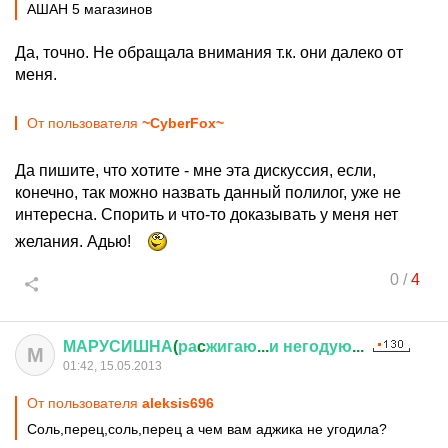
АШАН 5 магазинов
Да, точно. Не обращала внимания т.к. они далеко от
меня.
От пользователя
~CyberFox~
Да пишите, что хотите - мне эта дискуссия, если,
конечно, так можно назвать данный полилог, уже не
интересна. Спорить и что-то доказывать у меня нет
желания. Адью!
0
/
4
МАРУСИШНА
(
ра
c
жигаю
...
и
негодую
...
М
01:42, 15.05.2013
От пользователя
aleksis696
Соль,перец,соль,перец а чем вам аджика не угодила?