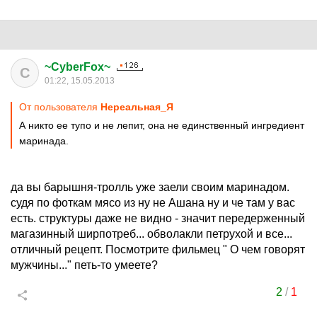
~CyberFox~
C
01:22, 15.05.2013
От пользователя
Нереальная_Я
А никто ее тупо и не лепит, она не единственный ингредиент
маринада.
да вы барышня-тролль уже заели своим маринадом.
судя по фоткам мясо из ну не Ашана ну и че там у вас
есть. структуры даже не видно - значит передерженный
магазинный ширпотреб... обволакли петрухой и все...
отличный рецепт. Посмотрите фильмец " О чем говорят
мужчины..." петь-то умеете?
2
/
1