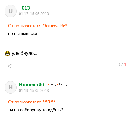
_013
U
01:17, 15.05.2013
От пользователя
*Azure-LIfe*
по пышмински
улыбнуло...
0
/
1
Hummer40
H
01:19, 15.05.2013
От пользователя
***R***
ты на собирушку то идёшь?