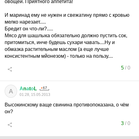
овощей. Приятного аппетита!
И маринад ему не нужен и свежатину прямо с кровью
мелко нарезает.....
Бредит он что-ли?.....
Мясо для шашлыка обязательно должно пустить сок,
притомиться, инче будешь сухари чавать....Ну и
обмазка растительным маслом (а еще лучше
консистентным мйонезом) - только на пользу....
5
/
0
А
n
а
t
о
L
А
01:28, 15.05.2013
Высокинскому ваще свинина противопоказана, о чём
он?
3
/
0