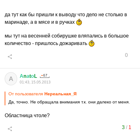
да тут как бы пришли к выводу что дело не столько в
маринаде, а в мясе и в ручках
мы тут на весенней собирушке вляпались в большое
количество - пришлось дожаривать
0
А
n
а
t
о
L
А
01:43, 15.05.2013
От пользователя
Нереальная_Я
Да, точно. Не обращала внимания т.к. они далеко от меня.
Областница чтоле?
3
/
1