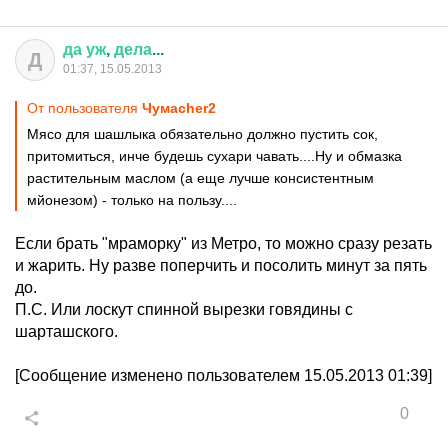
да
уж
,
дела
...
Д
01:37, 15.05.2013
От пользователя
Чумаcher2
Мясо для шашлыка обязательно должно пустить сок,
притомиться, инче будешь сухари чавать....Ну и обмазка
растительным маслом (а еще лучше консистентным
мйонезом) - только на пользу....
Если брать "мраморку" из Метро, то можно сразу резать
и жарить. Ну разве поперчить и посолить минут за пять
до.
П.С. Или лоскут спинной вырезки говядины с
шарташского.
[Сообщение изменено пользователем 15.05.2013 01:39]
0