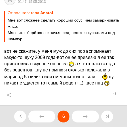
01:47, 15.05.2013
От пользователя
АnаtоL
Мне вот сложнее сделать хороший соус, чем замариновать
мясо.
Мясо что- берётся свинячья шея, режется кусочками под
шампур.
вот не скажите, у меня муж до сих пор вспоминает
какую-то щуку 2009 года-вот он ее привез-а я ее так
приготовила-вкуснее он не ел
а я готовлю всегда
без рецептов....ну не помню я сколько положили в
маринад базилика или сметаны точно...или ....
ну
никак не удается тот самый рецепт....)...все ппц
0
6