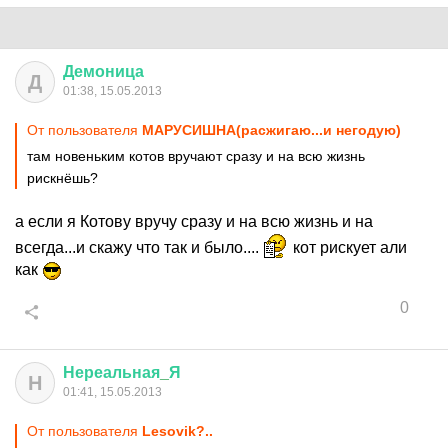
Демоница
Д
01:38, 15.05.2013
От пользователя
МАРУСИШНА(раcжигаю...и негодую)
там новеньким котов вручают сразу и на всю жизнь
рискнёшь?
а если я Котову вручу сразу и на всю жизнь и на
всегда...и скажу что так и было....
кот рискует али
как
0
Нереальная
_
Я
Н
01:41, 15.05.2013
От пользователя
Lesovik?..