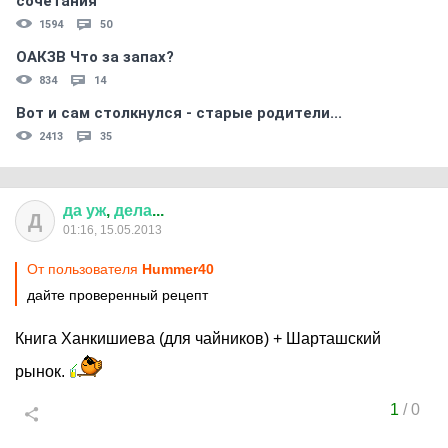
сочетания
1594
50
ОАКЗВ Что за запах?
834
14
Вот и сам столкнулся - старые родители...
2413
35
да
уж
,
дела
...
Д
01:16, 15.05.2013
От пользователя
Hummer40
дайте проверенный рецепт
Книга Ханкишиева (для чайников) + Шарташский
рынок.
1
/
0