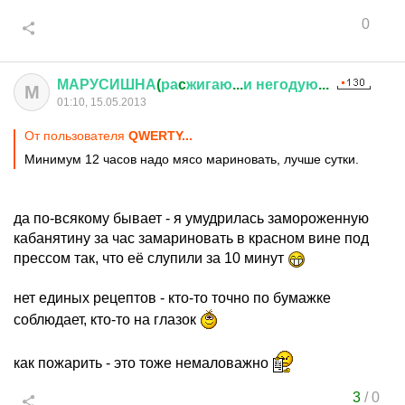
0
МАРУСИШНА
(
ра
c
жигаю
...
и
негодую
...
М
01:10, 15.05.2013
От пользователя
QWERTY...
Минимум 12 часов надо мясо мариновать, лучше сутки.
да по-всякому бывает - я умудрилась замороженную
кабанятину за час замариновать в красном вине под
прессом так, что её слупили за 10 минут
нет единых рецептов - кто-то точно по бумажке
соблюдает, кто-то на глазок
как пожарить - это тоже немаловажно
3
/
0