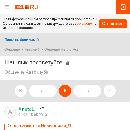
На информационном ресурсе применяются cookie-файлы.
Согласен
Оставаясь на сайте, вы подтверждаете свое
согласие
на
их использование.
Поиск по форумам
Общение
Автоклуб
Общение Автоклуба
Шашлык посоветуйте
Общение Автоклуба
6
А
n
а
t
о
L
А
01:08, 15.05.2013
От пользователя
Нереальная_Я