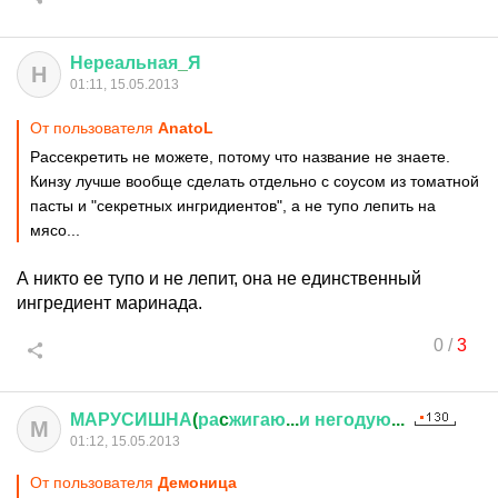
Нереальная
_
Я
Н
01:11, 15.05.2013
От пользователя
АnаtоL
Рассекретить не можете, потому что название не знаете.
Кинзу лучше вообще сделать отдельно с соусом из томатной
пасты и "секретных ингридиентов", а не тупо лепить на
мясо...
А никто ее тупо и не лепит, она не единственный
ингредиент маринада.
0
/
3
МАРУСИШНА
(
ра
c
жигаю
...
и
негодую
...
М
01:12, 15.05.2013
От пользователя
Демоница