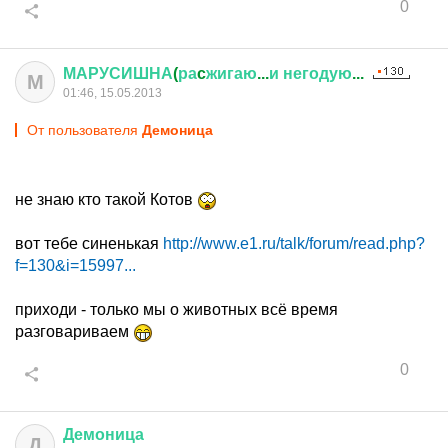
0
МАРУСИШНА
(
ра
c
жигаю
...
и
негодую
...
М
01:46, 15.05.2013
От пользователя
Демоница
не знаю кто такой Котов
вот тебе синенькая
http://www.e1.ru/talk/forum/read.php?
f=130&i=15997...
приходи - только мы о животных всё время
разговариваем
0
Демоница
Д