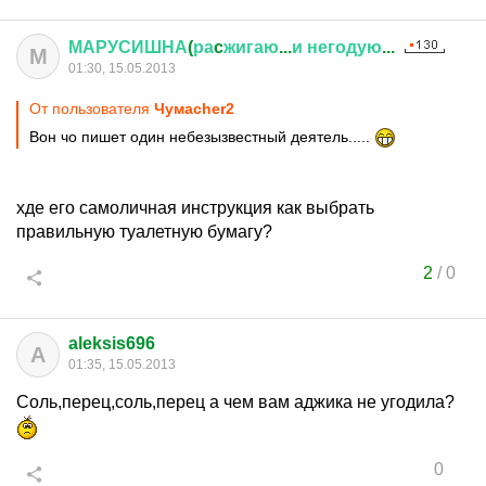
МАРУСИШНА
(
ра
c
жигаю
...
и
негодую
...
М
01:30, 15.05.2013
От пользователя
Чумаcher2
Вон чо пишет один небезызвестный деятель.....
хде его самоличная инструкция как выбрать
правильную туалетную бумагу?
2
/
0
aleksis696
A
01:35, 15.05.2013
Соль,перец,соль,перец а чем вам аджика не угодила?
0