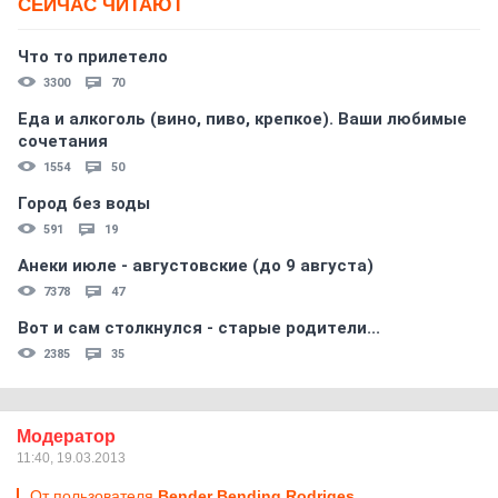
СЕЙЧАС ЧИТАЮТ
Что то прилетело
3300
70
Еда и алкоголь (вино, пиво, крепкое). Ваши любимые
сочетания
1554
50
Город без воды
591
19
Анеки июле - августовские (до 9 августа)
7378
47
Вот и сам столкнулся - старые родители...
2385
35
Модератор
11:40, 19.03.2013
От пользователя
Bender Bending Rodriges