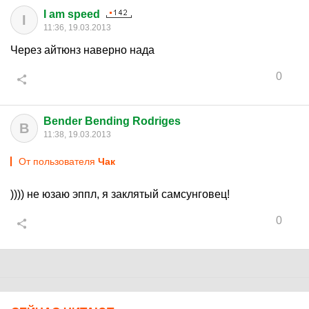
I am speed
I
11:36, 19.03.2013
Через айтюнз наверно нада
0
Bender Bending Rodriges
B
11:38, 19.03.2013
От пользователя
Чaк
)))) не юзаю эппл, я заклятый самсунговец!
0