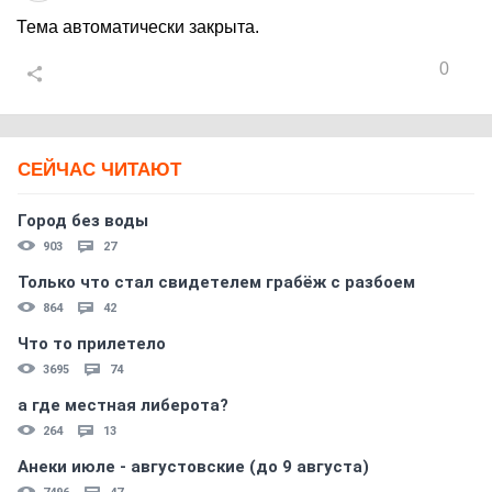
Тема автоматически закрыта.
0
СЕЙЧАС ЧИТАЮТ
Город без воды
903
27
Только что стал свидетелем грабёж с разбоем
864
42
Что то прилетело
3695
74
а где местная либерота?
264
13
Анеки июле - августовские (до 9 августа)