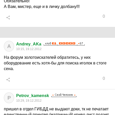
Обязательно!
А Вам, мистер, еще и в личку долбану!!!
0
Andrey_AKa
A
10:15, 19.12.2012
На форум золотоискателей обратитесь, у них
оборудование есть хотя-бы для поиска иголок в стоге
сена.
0
Petrov_kamensk
P
10:29, 19.12.2012
пришел в отдел ГИБДД не выдают доки, тк не печатает
единственный принтер (матричный) криво лист подает.