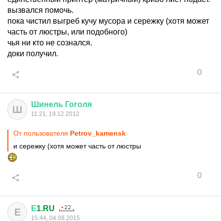
вызвался помочь.
пока чистил выгреб кучу мусора и сережку (хотя может
часть от люстры, или подобного)
чья ни кто не сознался.
доки получил.
0
Шинель
Гоголя
Ш
11:21, 19.12.2012
От пользователя
Petrov_kamensk
и сережку (хотя может часть от люстры
0
Е
1.RU
Е
15:44, 04.08.2015