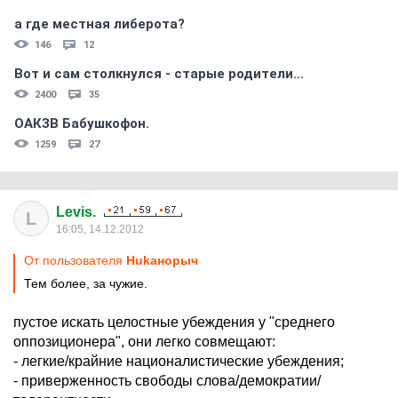
а где местная либерота?
146
12
Вот и сам столкнулся - старые родители...
2400
35
ОАКЗВ Бабушкофон.
1259
27
Levis.
L
16:05, 14.12.2012
От пользователя
Hukанорыч
Тем более, за чужие.
пустое искать целостные убеждения у "среднего
оппозиционера", они легко совмещают:
- легкие/крайние националистические убеждения;
- приверженность свободы слова/демократии/