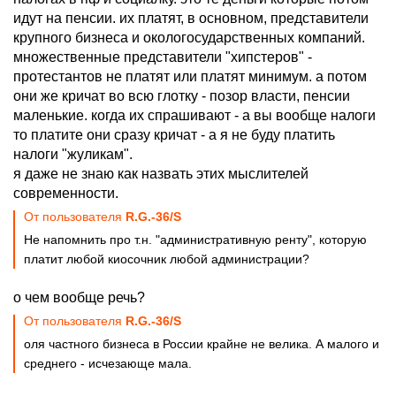
идут на пенсии. их платят, в основном, представители
крупного бизнеса и окологосударственных компаний.
множественные представители "хипстеров" -
протестантов не платят или платят минимум. а потом
они же кричат во всю глотку - позор власти, пенсии
маленькие. когда их спрашивают - а вы вообще налоги
то платите они сразу кричат - а я не буду платить
налоги "жуликам".
я даже не знаю как назвать этих мыслителей
современности.
От пользователя
R.G.-36/S
Не напомнить про т.н. "административную ренту", которую
платит любой киосочник любой администрации?
о чем вообще речь?
От пользователя
R.G.-36/S
оля частного бизнеса в России крайне не велика. А малого и
среднего - исчезающе мала.