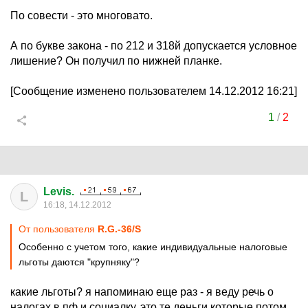
По совести - это многовато.
А по букве закона - по 212 и 318й допускается условное
лишение? Он получил по нижней планке.
[Сообщение изменено пользователем 14.12.2012 16:21]
1
/
2
Levis.
L
16:18, 14.12.2012
От пользователя
R.G.-36/S
Особенно с учетом того, какие индивидуальные налоговые
льготы даются "крупняку"?
какие льготы? я напоминаю еще раз - я веду речь о
налогах в пф и социалку. это те деньги которые потом