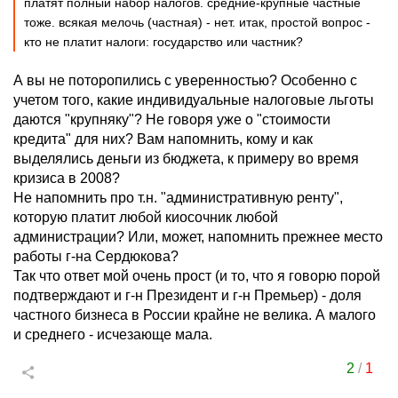
платят полный набор налогов. средние-крупные частные
тоже. всякая мелочь (частная) - нет. итак, простой вопрос -
кто не платит налоги: государство или частник?
А вы не поторопились с уверенностью? Особенно с
учетом того, какие индивидуальные налоговые льготы
даются "крупняку"? Не говоря уже о "стоимости
кредита" для них? Вам напомнить, кому и как
выделялись деньги из бюджета, к примеру во время
кризиса в 2008?
Не напомнить про т.н. "административную ренту",
которую платит любой киосочник любой
администрации? Или, может, напомнить прежнее место
работы г-на Сердюкова?
Так что ответ мой очень прост (и то, что я говорю порой
подтверждают и г-н Президент и г-н Премьер) - доля
частного бизнеса в России крайне не велика. А малого
и среднего - исчезающе мала.
2
/
1