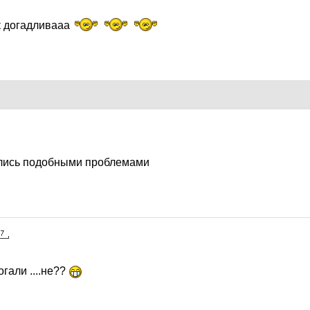
ак догадливааа
2
лись подобными проблемами
2
гали ....не??