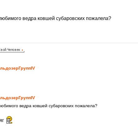
 любимого ведра ковшей субаровских пожалела?
2
льдозерГруппIV
льдозерГруппIV
любимого ведра ковшей субаровских пожалела?
ляг