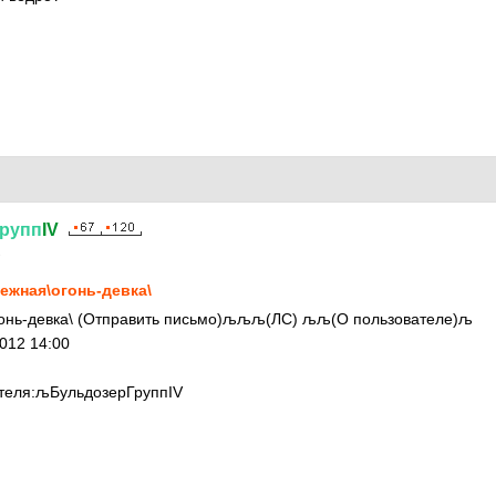
рупп
IV
2
ежная\огонь-девка\
онь-девка\ (Отправить письмо)љљљ(ЛС) љљ(О пользователе)љ
012 14:00
ателя:љБульдозерГруппIV