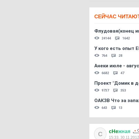
СЕЙЧАС ЧИТАЮ
Флудовая(конец и
24144
1642
У кого есть опыт E
764
28
Анеки июле - авгус
6682
47
Проект "Домик в д
9737
353
ОАКЗВ Что за запа
643
13
cHe
жная
C
15:33, 30.11.201