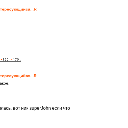
тересующийся...R
2
тересующийся...R
акое.
илась, вот ник superJohn если что