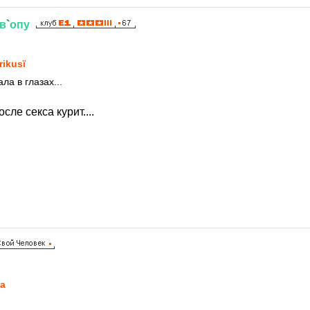
в
`
опу
2
rikusї
ла в глазах...
сле секса курит....
2
a