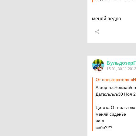
меняй ведро
БульдозерГ
15:01, 30.11.201
От пользователя
сH
Автор:љсHежная\ог
Дата:љљљ30 Ноя 2
Цитата:От пользов
меняй сиденье
не в
себе???