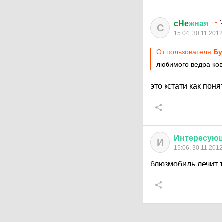
cHe
жная
C
15:04, 30.11.201
От пользователя
Бу
любимого ведра ко
это кстати как поня
Интересую
И
15:06, 30.11.201
блюзмобиль лечит т