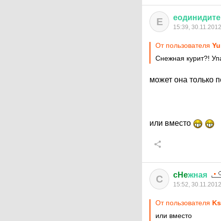
еодинидите
Е
15:39, 30.11.201
От пользователя
Yu
Снежная курит?! Упа
может она только по
или вместо
cHe
жная
C
15:52, 30.11.201
От пользователя
Ks
или вместо