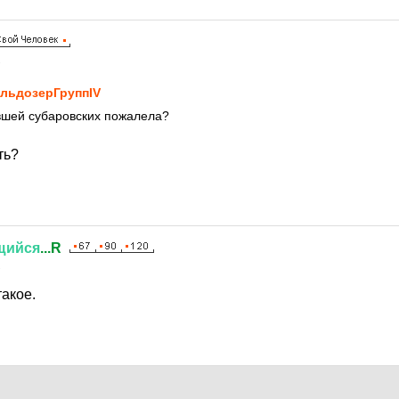
2
льдозерГруппIV
вшей субаровских пожалела?
ть?
щийся
...R
2
акое.