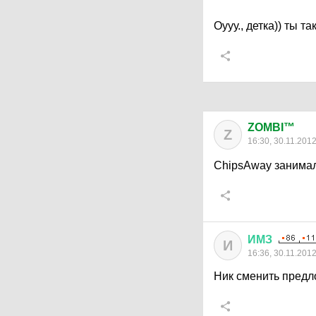
Оууу., детка)) ты т
ZOMBI™
Z
16:30, 30.11.201
ChipsAway занима
ИМЗ
И
16:36, 30.11.201
Ник сменить предло