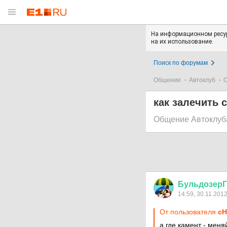
На информационном ресур
на их использование.
Поиск по форумам
Общение
Автоклуб
О
как залечить 
Общение Автоклуб
БульдозерГ
14:59, 30.11.201
От пользователя
сH
а где камент - меня