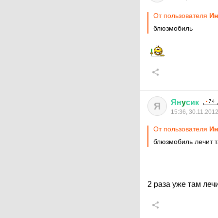
От пользователя
Ин
блюзмобиль
Ян
y
сик
Я
15:36, 30.11.201
От пользователя
Ин
блюзмобиль лечит т
2 раза уже там леч