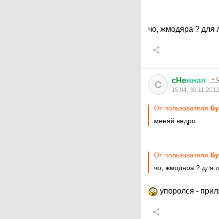
чо, жмодяра ? для
cHe
жная
C
15:04, 30.11.201
От пользователя
Бу
меняй ведро
От пользователя
Бу
чо, жмодяра ? для 
упоролся - при