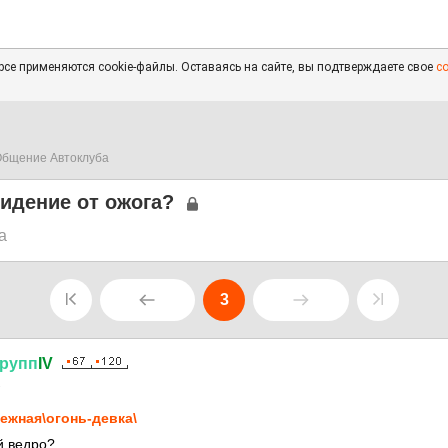
се применяются cookie-файлы. Оставаясь на сайте, вы подтверждаете свое
с
бщение Автоклуба
сидение от ожога?
а
3
рупп
IV
2
ежная\огонь-девка\
й ведро?