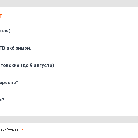
Т
юля)
FB акб зимой.
товские (до 9 августа)
еревне"
х?
2