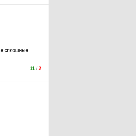
 2е сплошные
11
/
2