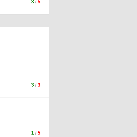
3
/
5
3
/
3
1
/
5