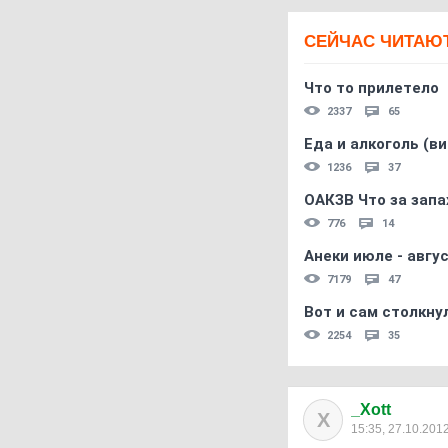
СЕЙЧАС ЧИТАЮ
Что то прилетело
2337
65
Еда и алкоголь (в
1236
37
ОАКЗВ Что за запа
776
14
Анеки июле - авгус
7179
47
Вот и сам столкнул
2254
35
_Xott
X
15:35, 27.10.201