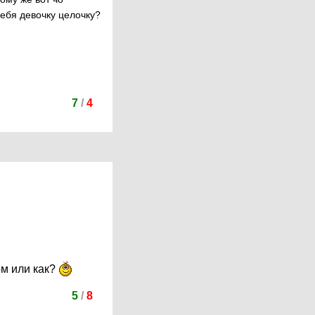
себя девочку целочку?
7
/
4
ом или как?
5
/
8