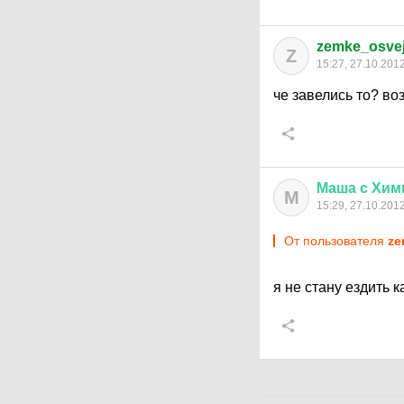
zemke_osve
Z
15:27, 27.10.201
че завелись то? воз
Маша
с
Хим
М
15:29, 27.10.201
От пользователя
ze
я не стану ездить к