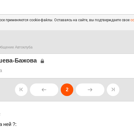
се применяются cookie-файлы. Оставаясь на сайте, вы подтверждаете свое
с
бщение Автоклуба
шева-Бажова
а
2
2
а ней ?: