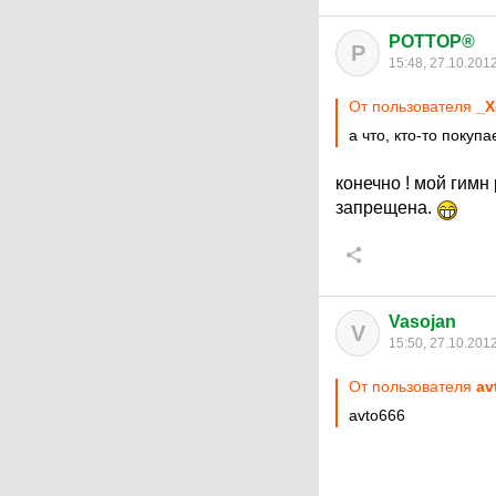
POTTOP®
P
15:48, 27.10.201
От пользователя
_X
а что, кто-то поку
конечно ! мой гимн
запрещена.
Vasojan
V
15:50, 27.10.201
От пользователя
av
avto666