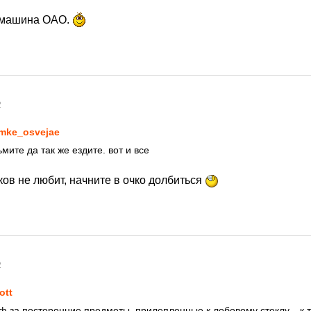
 машина ОАО.
2
mke_osvejae
ьмите да так же ездите. вот и все
иков не любит, начните в очко долбиться
2
ott
ф за посторонние предметы, прилепленные к лобовому стеклу... к т