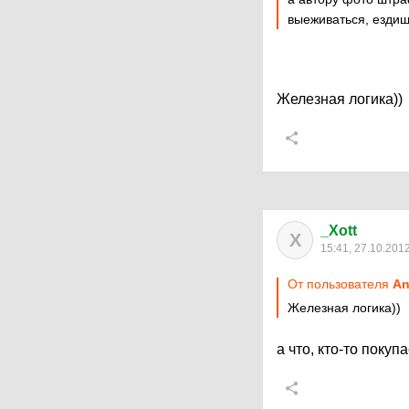
выеживаться, ездиш
Железная логика))
_Xott
X
15:41, 27.10.201
От пользователя
An
Железная логика))
а что, кто-то поку