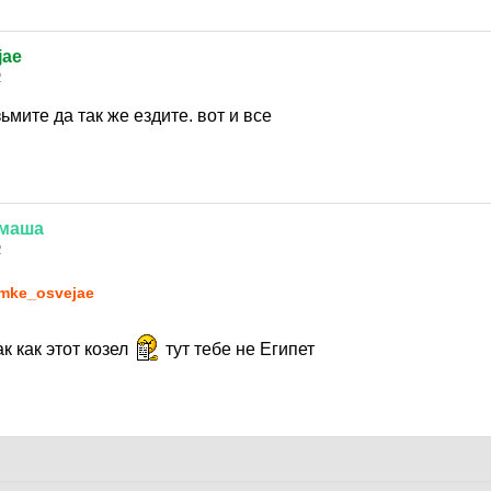
jae
2
ьмите да так же ездите. вот и все
маша
2
mke_osvejae
ак как этот козел
тут тебе не Египет