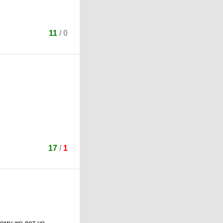
11
/
0
17
/
1
ому же вот чо