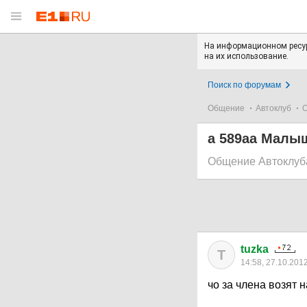
На информационном ресур
на их использование.
Поиск по форумам
Общение
Автоклуб
О
а 589аа Малы
Общение Автоклуб
tuzka
T
14:58, 27.10.201
чо за члена возят н