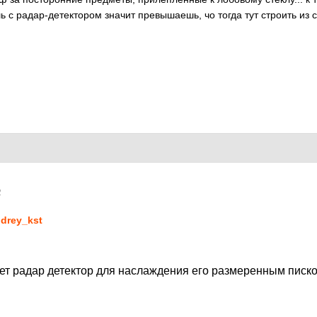
ь с радар-детектором значит превышаешь, чо тогда тут строить из 
2
drey_kst
пает радар детектор для наслаждения его размеренным писк