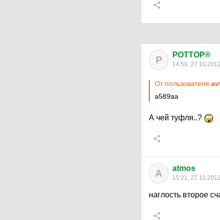
POTTOP®
P
14:59, 27.10.201
От пользователя
av
а589аа
А чей туфля..?
atmos
A
15:21, 27.10.201
наглость второе сч