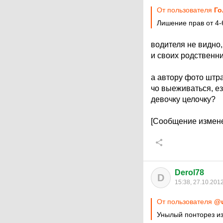
От пользователя
Го
Лишение прав от 4-
водителя не видно,
и своих родственни
а автору фото штра
чо выеживаться, ез
девочку целочку?
[Сообщение измене
Derol78
D
15:38, 27.10.201
От пользователя
@u
Унылый понторез из