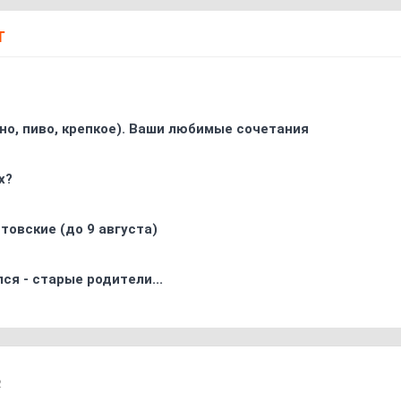
Т
ино, пиво, крепкое). Ваши любимые сочетания
х?
товские (до 9 августа)
ся - старые родители...
2