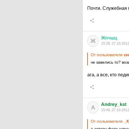
Почти. Служебная
Жпчшц
Ж
15:39, 27.10.201
От пользователя
ze
че завелись то? воз
ага, а все, кто пед
Andrey_kst
A
15:40, 27.10.201
От пользователя
_X
а автору фото штра