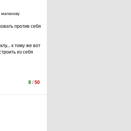
к малахову
вовать против себя
у... к тому же вот
строить из себя
8
/
50