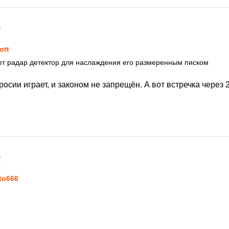
2
ott
пает радар детектор для наслаждения его размеренным писком
 росии играет, и законом не запрещён. А вот встречка через
2
to666