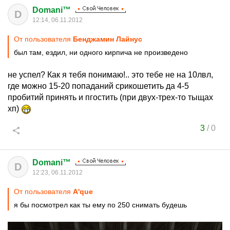
Domani™
D
12:14, 06.11.2012
От пользователя
Бенджамин Лайнус
был там, ездил, ни одного кирпича не произведено
не успел? Как я тебя понимаю!.. это тебе не на 10лвл,
где можно 15-20 попаданий срикошетить да 4-5
пробитий принять и пгостить (при двух-трех-то тыщах
хп)
3
/
0
Domani™
D
12:23, 06.11.2012
От пользователя
A'que
я бы посмотрел как ты ему по 250 снимать будешь