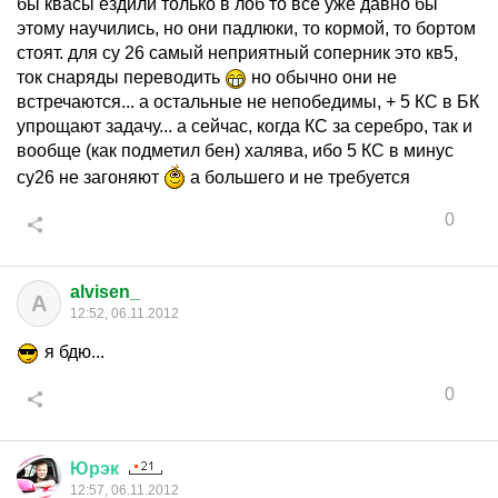
бы квасы ездили только в лоб то все уже давно бы
этому научились, но они падлюки, то кормой, то бортом
стоят. для су 26 самый неприятный соперник это кв5,
ток снаряды переводить
но обычно они не
встречаются... а остальные не непобедимы, + 5 КС в БК
упрощают задачу... а сейчас, когда КС за серебро, так и
вообще (как подметил бен) халява, ибо 5 КС в минус
су26 не загоняют
а большего и не требуется
0
alvisen_
A
12:52, 06.11.2012
я бдю...
0
Юрэк
12:57, 06.11.2012