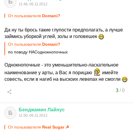
Б
11:48, 06.11.2012
От пользователя
Domani?
Да ну ты брось такие глупости предполагать, а лучше
займись уборкой углей, золы и головешек
От пользователя
Domani?
по поводу НАСоднокнопочных
Однокнопочные - это уменьшительно-ласкательное
наименование у арты, а Вас я порицаю
имейте
совесть, если в нагиб на выскоих левелах не смогли
3
/
0
Бенджамин
Лайнус
Б
11:50, 06.11.2012
От пользователя
Real Sugar ☭