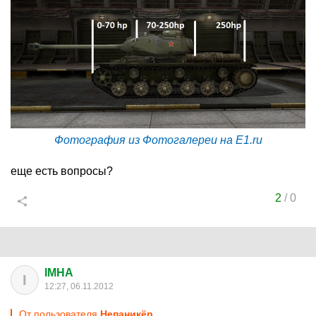
Фотография из Фотогалереи на E1.ru
еще есть вопросы?
2
/
0
IMHA
I
12:27, 06.11.2012
От пользователя
Heпаникёр