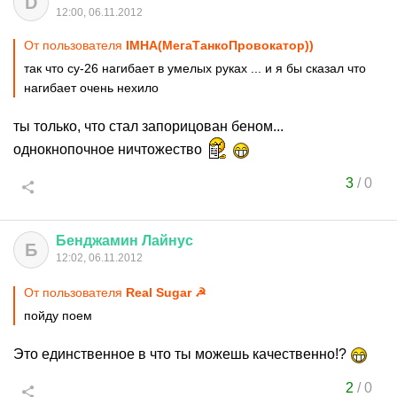
D
12:00, 06.11.2012
От пользователя
IMHA(МегаТанкоПровокатор))
так что су-26 нагибает в умелых руках ... и я бы сказал что
нагибает очень нехило
ты только, что стал запорицован беном...
однокнопочное ничтожество
3
/
0
Бенджамин
Лайнус
Б
12:02, 06.11.2012
От пользователя
Real Sugar ☭
пойду поем
Это единственное в что ты можешь качественно!?
2
/
0