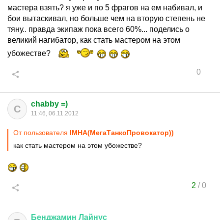
мастера взять? я уже и по 5 фрагов на ем набивал, и
бои вытаскивал, но больше чем на вторую степень не
тяну.. правда экипаж пока всего 60%... поделись о
великий нагибатор, как стать мастером на этом
убожестве?
0
chabby =)
C
11:46, 06.11.2012
От пользователя
IMHA(МегаТанкоПровокатор))
как стать мастером на этом убожестве?
2
/
0
Бенджамин
Лайнус