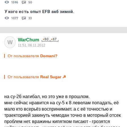
1596
50
У кого есть опыт EFB акб зимой.
1077
33
WarChum
W
11:51, 06.11.2012
От пользователя
Domani?
От пользователя
Real Sugar ☭
на су-26 нагибал, но это уже в прошлом.
мне сейчас нравится на су-5 к 8 левелам попадать, её
мало кто всерьёз воспринимает. а с её точностью и
траекторией закинуть чемодан точно в моторный отсек
проблем нет. вражины кипятком писают - грозятся