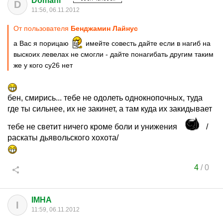
Domani™
D
11:56, 06.11.2012
От пользователя
Бенджамин Лайнус
а Вас я порицаю
имейте совесть дайте если в нагиб на
выскоих левелах не смогли - дайте понагибать другим таким
же у кого су26 нет
бен, смирись... тебе не одолеть однокнопочных, туда
где ты сильнее, их не закинет, а там куда их закидывает
тебе не светит ничего кроме боли и унижения
/
раскаты дьявольского хохота/
4
/
0
IMHA
I
11:59, 06.11.2012