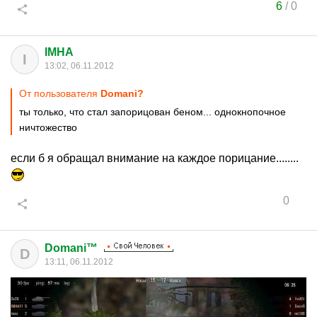
6
/
0
IMHA
I
13:02, 06.11.2012
От пользователя
Domani?
ты только, что стал запорицован беном... однокнопочное
ничтожество
если б я обращал внимание на каждое порицание........
0
Domani™
D
13:11, 06.11.2012