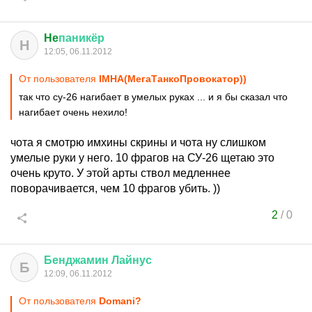
He
паникёр
H
12:05, 06.11.2012
От пользователя
IMHA(МегаТанкоПровокатор))
так что су-26 нагибает в умелых руках ... и я бы сказал что
нагибает очень нехило!
чота я смотрю имхины скрины и чота ну слишком
умелые руки у него. 10 фрагов на СУ-26 щетаю это
очень круто. У этой арты ствол медленнее
поворачивается, чем 10 фрагов убить. ))
2
/
0
Бенджамин
Лайнус
Б
12:09, 06.11.2012
От пользователя
Domani?