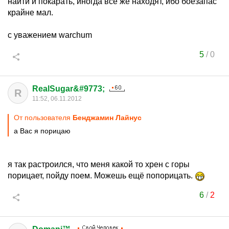
найти и покарать, иногда всё же находят, ибо боезапас
крайне мал.
с уважением warchum
5
/
0
RealSugar&#9773;
R
11:52, 06.11.2012
От пользователя
Бенджамин Лайнус
а Вас я порицаю
я так растроился, что меня какой то хрен с горы
порицает, пойду поем. Можешь ещё попорицать.
6
/
2