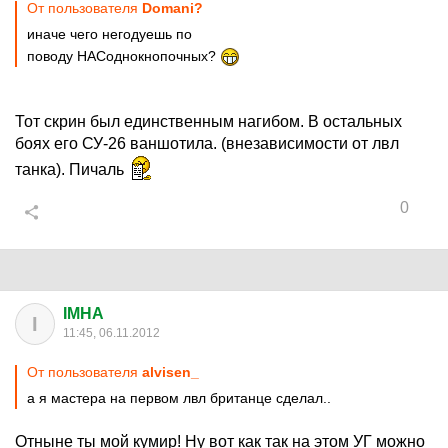
От пользователя
Domani?
иначе чего негодуешь по
поводу НАСоднокнопочных?
Тот скрин был единственным нагибом. В остальных
боях его СУ-26 ваншотила. (внезависимости от лвл
танка). Пичаль
0
IMHA
I
11:45, 06.11.2012
От пользователя
alvisen_
а я мастера на первом лвл британце сделал..
Отныне ты мой кумир! Ну вот как так на этом УГ можно