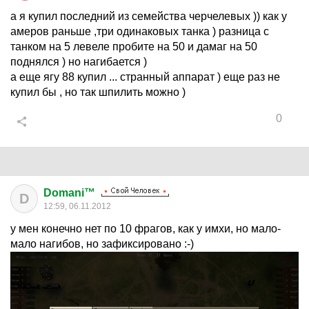
а я купил последний из семейства черчелевых )) как у
амеров раньше ,три одинаковых танка ) разница с
танком на 5 левеле пробите на 50 и дамаг на 50
поднялся ) но нагибается )
а еще ягу 88 купил ... странный аппарат ) еще раз не
купил бы , но так шпилить можно )
0
Domani™
D
12:59, 06.11.2012
у мен конечно нет по 10 фрагов, как у имхи, но мало-
мало нагибов, но зафиксировано :-)