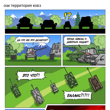
оак территория ковэ