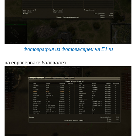
Фотография из Фотогалереи на E1.ru
на евросерваке баловался