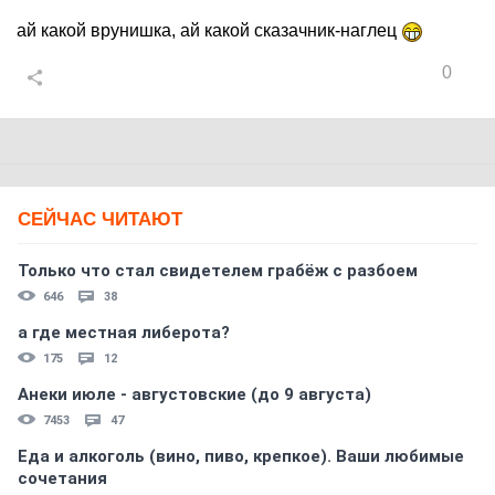
ай какой врунишка, ай какой сказачник-наглец
0
СЕЙЧАС ЧИТАЮТ
Только что стал свидетелем грабёж с разбоем
646
38
а где местная либерота?
175
12
Анеки июле - августовские (до 9 августа)
7453
47
Еда и алкоголь (вино, пиво, крепкое). Ваши любимые
сочетания