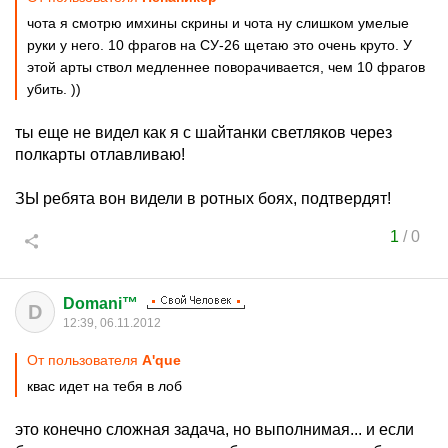
чота я смотрю имхины скрины и чота ну слишком умелые
руки у него. 10 фрагов на СУ-26 щетаю это очень круто. У
этой арты ствол медленнее поворачивается, чем 10 фрагов
убить. ))
ты еще не видел как я с шайтанки светляков через
полкарты отлавливаю!
ЗЫ ребята вон видели в ротных боях, подтвердят!
1
/
0
Domani™
D
12:39, 06.11.2012
От пользователя
A'que
квас идет на тебя в лоб
это конечно сложная задача, но выполнимая... и если