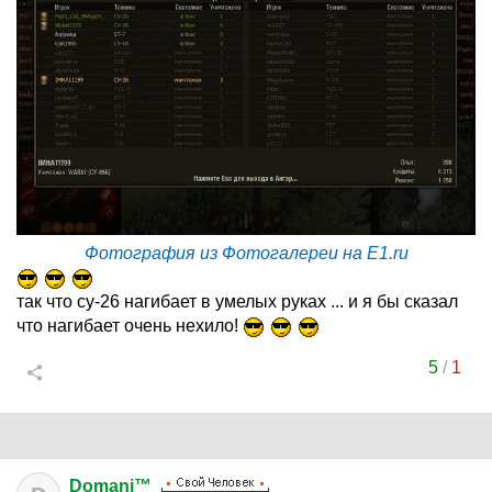
Фотография из Фотогалереи на E1.ru
так что су-26 нагибает в умелых руках ... и я бы сказал
что нагибает очень нехило!
5
/
1
Domani™