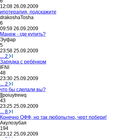
6
12:08 26.09.2009
ипотерапия, подскажите
drakoshaTosha
6
09:59 26.09.2009
Манеж - где купить?
Эуфар
5
23:58 25.09.2009
...
2
Зарядка с ребёнком
IFNI
48
23:30 25.09.2009
...
2
что бы сделали вы?
][poiuytrewq
43
23:25 25.09.2009
...
8
Конечно ОФФ, но так любопытно, черт побери!
Акулозубая
194
23:12 25.09.2009