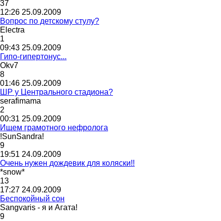
37
12:26 25.09.2009
Вопрос по детскому стулу?
Electra
1
09:43 25.09.2009
Гипо-гипертонус...
Okv7
8
01:46 25.09.2009
ШР у Центрального стадиона?
serafimama
2
00:31 25.09.2009
Ищем грамотного нефролога
!SunSandra!
9
19:51 24.09.2009
Очень нужен дождевик для коляски!!
*snow*
13
17:27 24.09.2009
Беспокойный сон
Sangvaris -
я
и
Агата
!
9