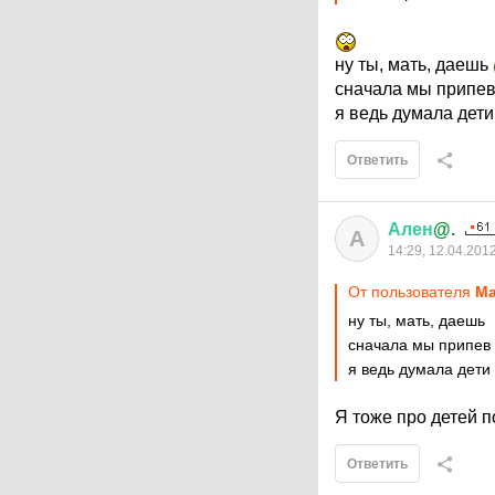
ну ты, мать, даешь
сначала мы припев 
я ведь думала дети
Ответить
Ален
@.
А
14:29, 12.04.201
От пользователя
М
ну ты, мать, даешь
сначала мы припев з
я ведь думала дети
Я тоже про детей 
Ответить