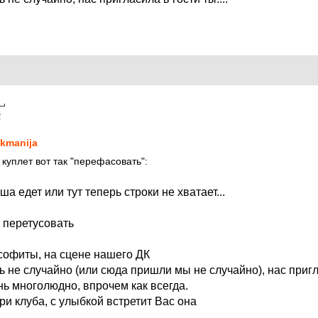
2
kmanija
куплет вот так "перефасовать":
а едет или тут теперь строки не хватает...
и перетусовать
 софиты, на сцене нашего ДК
 не случайно (или сюда пришли мы не случайно), нас пригл
нь многолюдно, впрочем как всегда.
и клуба, с улыбкой встретит Вас она