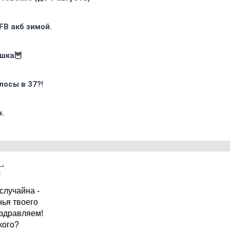
FB акб зимой.
ошка🦉
лосы в 37?!
.
2
случайна -
нья твоего
здравляем!
кого?