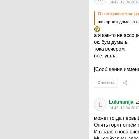
14:42, 12.04.201
От пользователя
Lu
шикарная дама" а о
а я как-то не ассо
ок, бум думать
тока вечером
все, ушла
[Сообщение измене
Ответить
Lukmanija
L
14:49, 12.04.201
может тогда первый
Опять горят огнём
И в зале снова оче
Мы собрались здесь