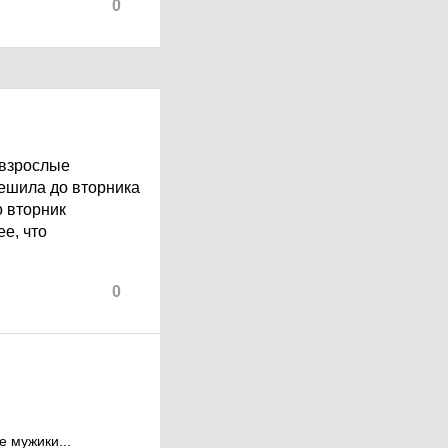
0
о взрослые
решила до вторника
о вторник
ее, что
0
е мужики...