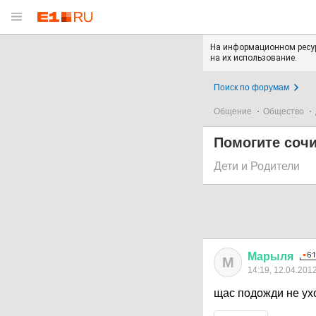
На информационном ресур
на их использование.
Поиск по форумам
Общение
Общество
Помогите сочин
Дети и Родители
Марыля
М
14:19, 12.04.201
щас подожди не ух