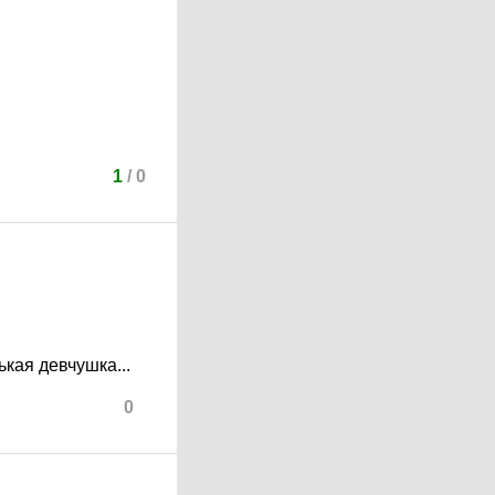
1
/
0
кая девчушка...
0