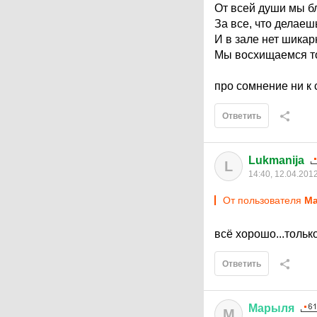
От всей души мы б
За все, что делаеш
И в зале нет шика
Мы восхищаемся т
про сомнение ни к 
Ответить
Lukmanija
L
14:40, 12.04.201
От пользователя
М
всё хорошо...тольк
Ответить
Марыля
М