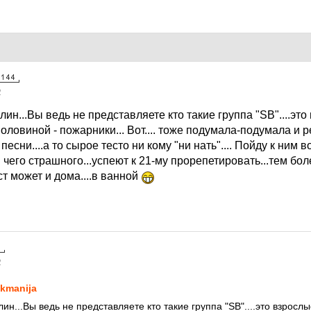
2
илин...Вы ведь не представляете кто такие группа "SB"....эт
оловиной - пожарники... Вот.... тоже подумала-подумала и 
есни....а то сырое тесто ни кому "ни нать".... Пойду к ним в
 чего страшного...успеют к 21-му прорепетировать...тем бол
т может и дома....в ванной
2
kmanija
илин...Вы ведь не представляете кто такие группа "SB"....это взрослы