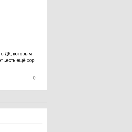
го ДК, которым
т...есть ещё хор
0