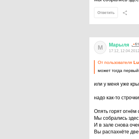
Ответить
Марыля
М
17:12, 12.04.201
От пользователя
Lu
может тогда первый 
или у меня уже крыш
надо как-то строчк
Опять горят огнём
Мы собрались здесь
И в зале снова оче
Вы распахнёте двер