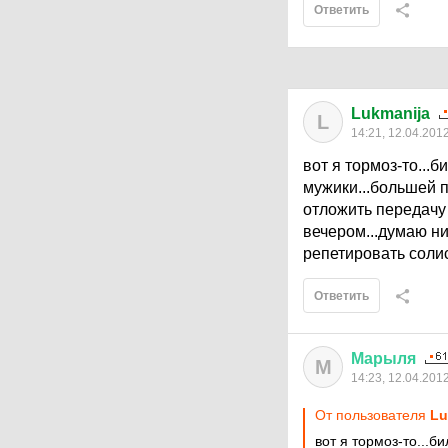
Ответить
Lukmanija
L
14:21, 12.04.201
вот я тормоз-то...б
мужики...большей п
отложить передачу п
вечером...думаю ни
репетировать солис
Ответить
Марыля
М
14:23, 12.04.201
От пользователя
Lu
вот я тормоз-то...б