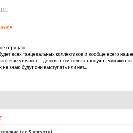
2
арыля
.не отрицаю...
будет всех танцевальных коллективов и вообще всего наше
 что ещё уточнить....дети и тётки только танцуют...мужики пою
 не знаю будут они выступать или нет...
Т
товские (до 9 августа)