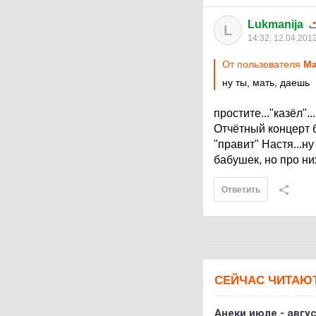
Lukmanija
L
14:32, 12.04.201
От пользователя
М
ну ты, мать, даешь
простите..."казёл"..
Отчётный концерт 
"правит" Настя...ну
бабушек, но про них
Ответить
СЕЙЧАС ЧИТАЮ
Анеки июле - авгус