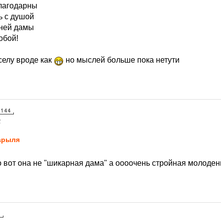
лагодарны
ь с душой
рней дамы
обой!
селу вроде как
но мыслей больше пока нетути
2
арыля
о вот она не "шикарная дама" а оооочень стройная молодень