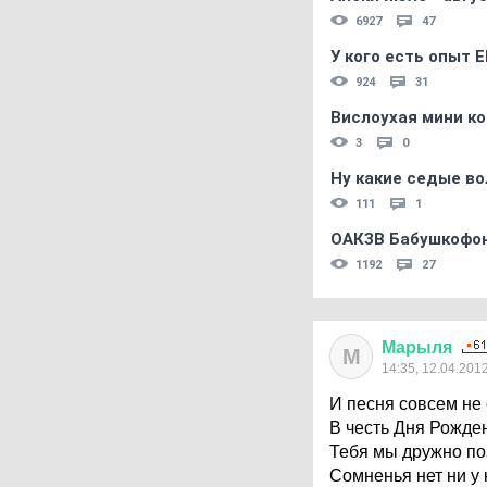
6927
47
У кого есть опыт E
924
31
Вислоухая мини к
3
0
Ну какие седые во
111
1
ОАКЗВ Бабушкофон
1192
27
Марыля
М
14:35, 12.04.201
И песня совсем не 
В честь Дня Рожде
Тебя мы дружно по
Сомненья нет ни у 