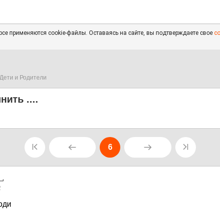
се применяются cookie-файлы. Оставаясь на сайте, вы подтверждаете свое
с
Дети и Родители
ить ....
6
2
оди