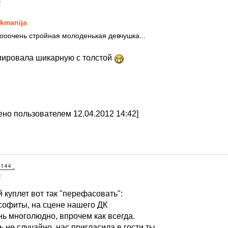
2
kmanija
ооочень стройная молоденькая девчушка...
циировала шикарную с толстой
но пользователем 12.04.2012 14:42]
2
 куплет вот так "перефасовать":
 софиты, на сцене нашего ДК
нь многолюдно, впрочем как всегда.
 не случайно, нас пригласила в гости ты....