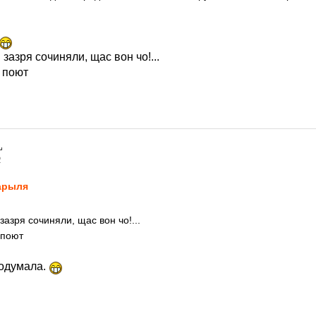
зазря сочиняли, щас вон чо!...
 поют
2
арыля
азря сочиняли, щас вон чо!...
 поют
подумала.