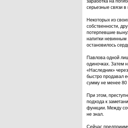
заработка на погиб
серьезные связи в 
Некоторых из свои
собственности, дру
потерпевшие вынуж
напитки невинным 
остановилось серд
Павлова одной лиш
одиночках. Затем 
«Наследник» через
быстро продавал её
сумму не менее 80
При этом, преступн
подхода к заметан
функции. Между соб
не знал.
Сейчас предприимч