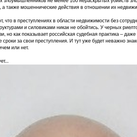
ых злоумышленников не менее 100 нераскрытых убийств з
, а также мошеннические действия в отношении их недвижи
, что в преступлениях в области недвижимости без сотрудн
руктурами и силовиками никак не обойтись. У черных риелт
и, но как показывает российская судебная практика – даже
 сроки за свои преступления. И тут уже будет неважно зна
чем или нет.
т...