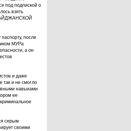
се под подпиской о
лось взять
ЕРБАЙДЖАНСКОЙ
 паспорту, после
ником МУРа
опасности, а он
естов
истов и даже
 так и не смогло
тивными навыками
тором ее
 криминальное
ся серым
вирует своими