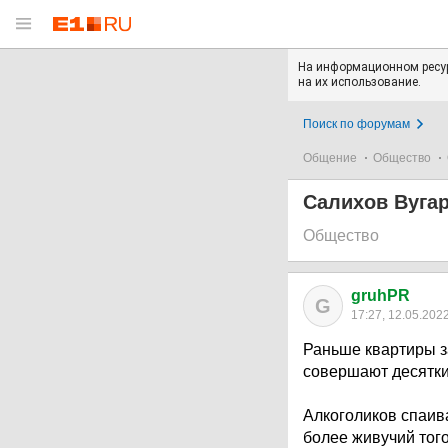
На информационном ресур
на их использование.
Поиск по форумам
Общение
Общество
Салихов Вугар
Общество
gruhPR
G
17:27, 12.05.202
Раньше квартиры з
совершают десятки
Алкоголиков спаива
более живучий того