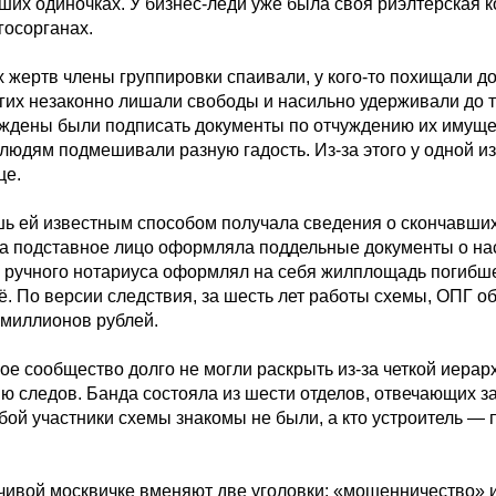
ших одиночках. У бизнес-леди уже была своя риэлтерская к
госорганах.
х жертв члены группировки спаивали, у кого-то похищали д
гих незаконно лишали свободы и насильно удерживали до т
дены были подписать документы по отчуждению их имущес
людям подмешивали разную гадость. Из-за этого у одной и
це.
ь ей известным способом получала сведения о скончавших
на подставное лицо оформляла поддельные документы о на
 ручного нотариуса оформлял на себя жилплощадь погибше
. По версии следствия, за шесть лет работы схемы, ОПГ о
 миллионов рублей.
ое сообщество долго не могли раскрыть из-за четкой иерар
ию следов. Банда состояла из шести отделов, отвечающих з
ой участники схемы знакомы не были, а кто устроитель — 
ивой москвичке вменяют две уголовки: «мошенничество» 