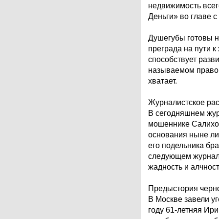
недвижимость всег
Деньги» во главе 
Душегубы готовы н
преграда на пути 
способствует разв
называемом правов
хватает.
Журналистское рас
В сегодняшнем жур
мошеннике Салихов
основания ныне л
его подельника бр
следующем журнали
жадность и алчност
Предыстория черн
В Москве завели у
году 61-летняя Ир