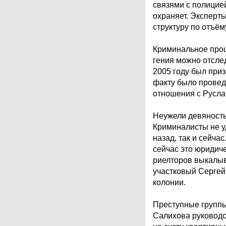
связями с полицие
охраняет. Эксперты
структуру по отъё
Криминальное прош
гения можно отслед
2005 году был при
факту было провед
отношения с Русл
Неужели девяност
Криминалисты не у
назад, так и сейча
сейчас это юридич
риелторов выкалыв
участковый Сергей
колонии.
Преступные группы
Салихова руководст