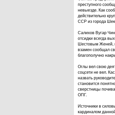
преступного сообщ
невыезде. Как сооб
действительно кр
ССР из города Шек
Салихов Вугар Чин
отсидки всегда вы
Шестовым Женей, ка
взамен сообщал св
благополучно накр
Оглы вел свою дея
соцсети не вел. Ка
назвать руководит
становится понятно
сверстницы почива
ОПГ.
Источники в силов
кардиналом данной