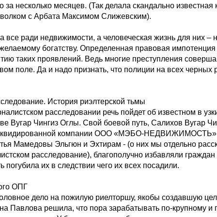
о за несколько месяцев. (Так делала скандально известна
с волком с Арбата Максимом Слижевским).
а все ради недвижимости, а человеческая жизнь для них – 
к желаемому богатству. Определенная правовая импотенция
итию таких проявлений. Ведь многие преступления соверша
ом поле. Да и надо признать, что полиции на всех черных 
следование. История риэлтерской тьмы
налистском расследовании речь пойдет об известном в узки
е Вугар Чингиз Оглы. Свой боевой путь, Салихов Вугар Чи
иквидированной компании ООО «МЭБО-НЕДВИЖИМОСТЬ», г
атья Мамедовы Эльгюн и Эхтирам - (о них мы отдельно расс
стском расследование), благополучно избавляли граждан о
ь погубила их в следствии чего их всех посадили.
ого ОПГ
головное дело на пожилую риелторшу, якобы создавшую цел
ина Павлова решила, что пора зарабатывать по-крупному и