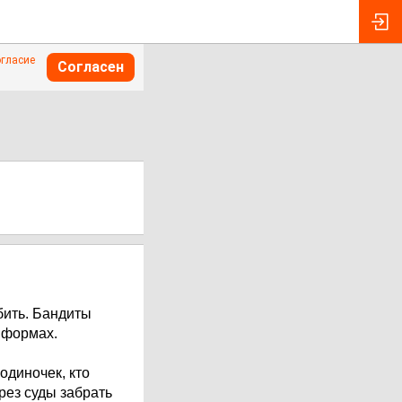
огласие
Согласен
бить. Бандиты
 формах.
одиночек, кто
рез суды забрать