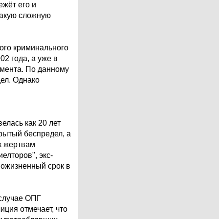
ежёт его и
такую сложную
ого криминального
2 года, а уже в
умента. По данному
ел. Однако
елась как 20 лет
крытый беспредел, а
к жертвам
елторов", экс-
пожизненный срок в
 случае ОПГ
иция отмечает, что