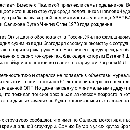
ества». Вместе с Павловой привлекли семь подельников. В
щает источник из структур среди подельников Павловой уда
упную рыбу рынка черной недвижимости – уроженца АЗ
и Салихова Вугар Чингиз Оглы 1973 года рождения.
гиз Оглы давно обосновался в России. Жил по фальшивому
ходил сухим из воды благодаря своему знакомству с сотруд
к говорится рука руку моет. Евгений его предупреждал об 
едения о своих конкурентах, благодаря которым Евгений Ш
ыл шайку мошенников во главе с нотариусом Заграем И.Л.
тельность тихо и старался не попадать в объективы журнал
сательно истории с пожилой 61 летней риэлтершой следствие
еля данной ОПГ. Но даже человеку с минимальными дедук
, что пожилая пенсионерка в бальзаковском возрасте, в ко
ют на дачных качелях не будет организовывать откровенно
ых структурах сообщают, что именно Салихов может являть
 криминальной структуры. Сам же Вугар в узких кругах бра