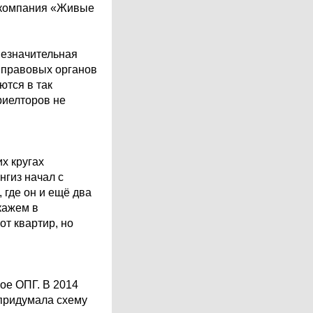
я компания «Живые
незначительная
 правовых органов
ются в так
риелторов не
х кругах
нгиз начал с
де он и ещё два
кажем в
т квартир, но
ое ОПГ. В 2014
 придумала схему