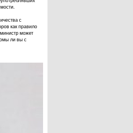
лоупотреблявших
мости.
ичества с
оров как правило
 министр может
комы ли вы с