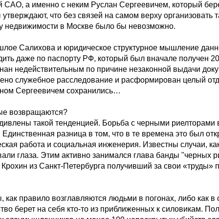
й САО, а именно с неким Руслан Сергеевичем, который бер
 утверждают, что без связей на самом верху организовать 
му недвижимости в Москве было бы невозможно.
лое Салихова и юридическое структурное мышление данн
ить даже по паспорту РФ, который был вначале получен 200
знан недействительным по причине незаконной выдачи док
ено служебное расследование и расформирован целый отд
аном Сергеевичем сохранились…
ые возвращаются?
дивлены такой тенденцией. Борьба с черными риелторами в
с. Единственная разница в том, что в те времена это был от
еская работа и социальная инженерия. Известны случаи, ка
али глаза. Этим активно занимался глава банды "черных ри
 Крохин из Санкт-Петербурга получивший за свои «труды» 
, как правило возглавляются людьми в погонах, либо как в
во берет на себя кто-то из приближенных к силовикам. Пол