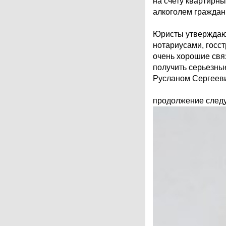
на счету квартирн
алкоголем граждан
Юристы утверждают
нотариусами, госст
очень хорошие связ
получить серьезные
Русланом Сергееви
продолжение следуе