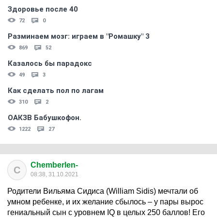
Здоровье после 40
72
0
Разминаем мозг: играем в "Ромашку" 3
869
52
Казалось бы парадокс
49
3
Как сделать пол по лагам
310
2
ОАКЗВ Бабушкофон.
1222
27
Chemberlen-
C
08:38, 31.10.2021
Родители Вильяма Сидиса (William Sidis) мечтали об
умном ребенке, и их желание сбылось – у пары вырос
гениальный сын с уровнем IQ в целых 250 баллов! Его