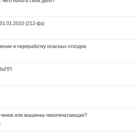
 чего начать свое дело?
01.01.2010 (212-фз)
нение и переработку опасных отходов
 ЗоПП
 чеков или машинка чекопечатающая?
4