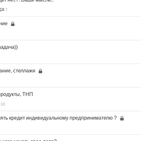
7
ние
задача))
ание, стеллажи
продукты, ТНП
10
зять кредит индивидуальному предпринимателю ?