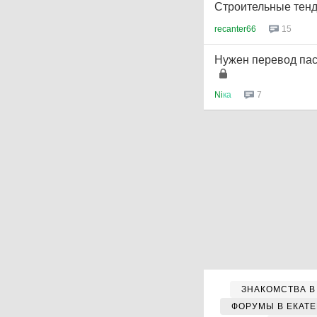
Строительные тен
recanter66
15
Нужен перевод пасп
Ni
ка
7
ЗНАКОМСТВА В
ФОРУМЫ В ЕКАТ