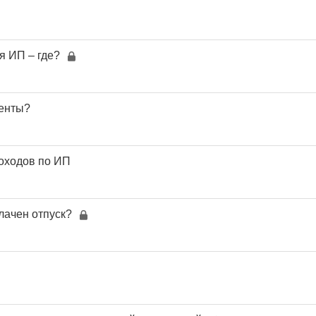
я ИП – где?
менты?
доходов по ИП
лачен отпуск?