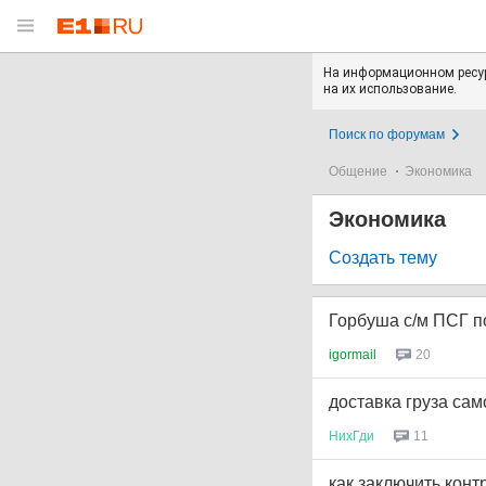
На информационном ресур
на их использование.
Поиск по форумам
Общение
Экономика
Экономика
Создать тему
Горбуша с/м ПСГ 
igormail
20
доставка груза са
НихГди
11
как заключить конт