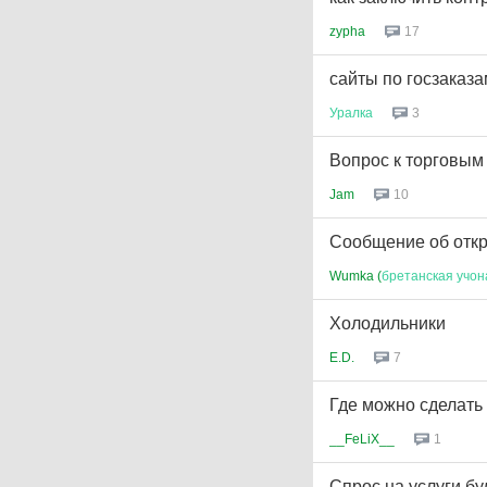
zypha
17
сайты по госзаказа
Уралка
3
Вопрос к торговым
Jam
10
Сообщение об откр
Wumka (
бретанская
учон
Холодильники
E.D.
7
Где можно сделать
__FeLiX__
1
Спрос на услуги бу