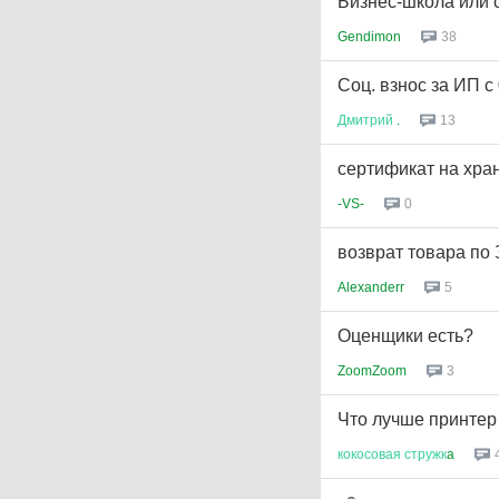
Бизнес-школа или с
Gendimon
38
Соц. взнос за ИП с 
Дмитрий
.
13
сертификат на хра
-VS-
0
возврат товара по
Alexanderr
5
Оценщики есть?
ZoomZoom
3
Что лучше принтер
кокосовая
стружк
a