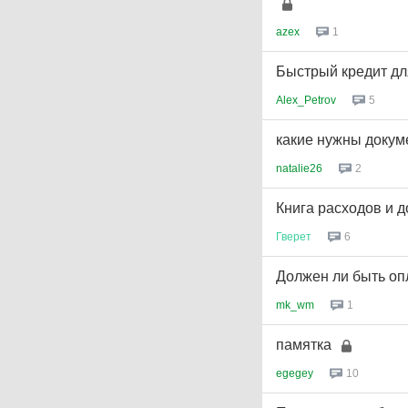
azex
1
Быстрый кредит дл
Alex_Petrov
5
какие нужны доку
natalie26
2
Книга расходов и 
Гверет
6
Должен ли быть оп
mk_wm
1
памятка
egegey
10