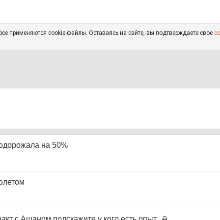
се применяются cookie-файлы. Оставаясь на сайте, вы подтверждаете свое
с
подорожала на 50%
молетом
ракт с Ашаном подскажите у кого есть опыт