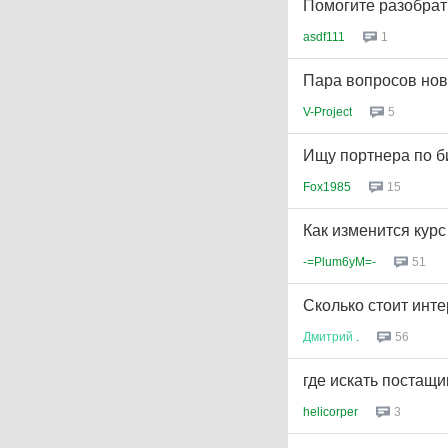
Помогите разобрат
asdf111
1
Пара вопросов нови
V-Project
5
Ищу портнера по б
Fox1985
15
Как изменится курс
-=Plum6yM=-
51
Сколько стоит инте
Дмитрий
.
56
где искать постащ
helicorper
3