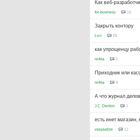
Как веб-разработчи
for-business
10
Закрыть контору
Lo
к
i
29
как упрощенцу рабо
re4ka
2
Приходник или кас
re4ka
9
А что журнал делов
J.C. Denton
1
есть инет магазин,
vasyaallze
12