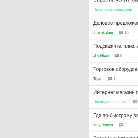
Печальный
менеджер
Деловое предложе
provokateur
10
Подскажите, плиз, 
//Lisi4ka//
6
Торговое оборудов
Toyot
1
Интернет магазин 
Никому
неизвестно
Где по-быстрому в
lady-dancer
8