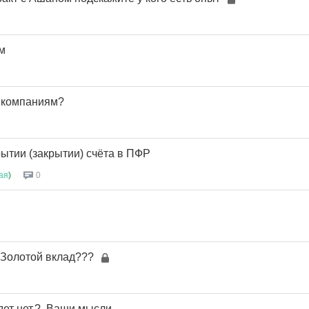
м
 компаниям?
ытии (закрытии) счёта в ПФР
ая
)
0
 Золотой вклад???
дет нет.?. Ваши мысли..