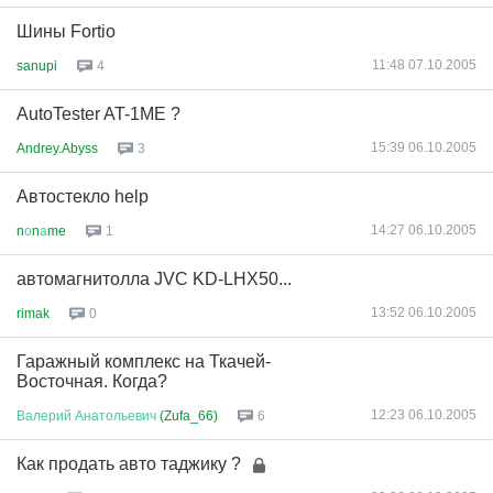
Шины Fortio
11:48 07.10.2005
sanupi
4
AutoTester AT-1ME ?
15:39 06.10.2005
Andrey.Abyss
3
Автостекло help
14:27 06.10.2005
n
о
n
а
me
1
автомагнитолла JVC KD-LHX50...
13:52 06.10.2005
rimak
0
Гаражный комплекс на Ткачей-
Восточная. Когда?
12:23 06.10.2005
Валерий
Анатольевич
(Zufa_66)
6
Как продать авто таджику ?