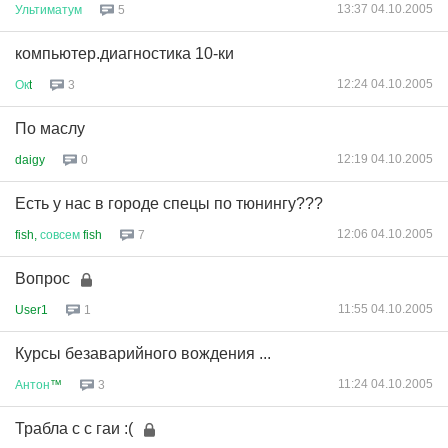
13:37 04.10.2005
Ультиматум
5
компьютер.диагностика 10-ки
12:24 04.10.2005
Ок
t
3
По маслу
12:19 04.10.2005
daigy
0
Есть у нас в городе спецы по тюнингу???
12:06 04.10.2005
fish,
совсем
fish
7
Вопрос
11:55 04.10.2005
User1
1
Курсы безаварийного вождения ...
11:24 04.10.2005
Антон
™
3
Трабла с с гаи :(