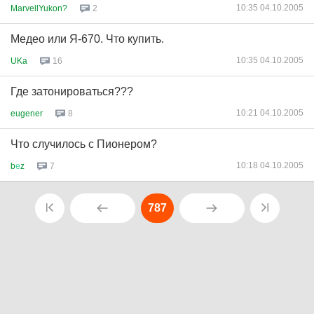
10:35 04.10.2005
MarvellYukon?
2
Медео или Я-670. Что купить.
10:35 04.10.2005
UKa
16
Где затонироваться???
10:21 04.10.2005
eugener
8
Что случилось с Пионером?
10:18 04.10.2005
b
е
z
7
787