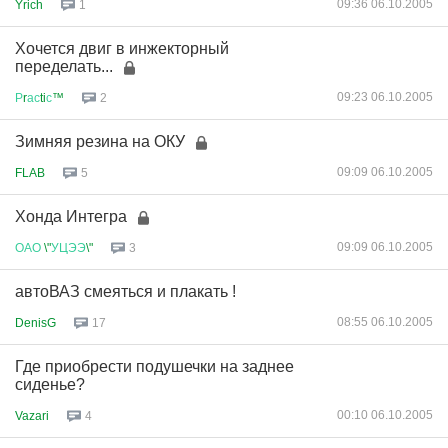
09:36 06.10.2005
Yrich
1
Хочется двиг в инжекторный
переделать...
09:23 06.10.2005
Р
r
ас
ti
с
™
2
Зимняя резина на ОКУ
09:09 06.10.2005
FLAB
5
Хонда Интегра
09:09 06.10.2005
ОАО
\"
УЦЭЭ
\"
3
автоВАЗ смеяться и плакать !
08:55 06.10.2005
DenisG
17
Где приобрести подушечки на заднее
сиденье?
00:10 06.10.2005
Vazari
4