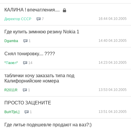
КАЛИНА ! впечатления....
16:44 04.10.2005
Директор
СССР
7
Где купить зимнюю резину Nokia 1
14:40 04.10.2005
Dgamba
1
Снял тонировку.... ????
14:23 04.10.2005
*
П
a
в
e
л
*
14
таблички хочу заказать типа под
Калифорнийские номера
13:53 04.10.2005
R2011R
1
ПРОСТО ЗАЦЕНИТЕ
13:51 04.10.2005
BuHT[eL]
1
Где литье подешевле продают на ваз?:)