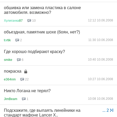
обшивка или замена пластика в салоне
автомобиля. возможно?
12:12 10.06.2008
Хулиганка
87
10
объездная, памятник шохе (боян, нет?)
11:30 10.06.2008
t
о
rtik
2
Где хорошо подбирают краску?
10:40 10.06.2008
smike
6
покраска
10:27 10.06.2008
e364nm
22
Никто Логана не терял?
10:08 10.06.2008
JimBeam
1
Подскажите, где выпаять линейники на
...
2
стандарт мафоне Lancer X..