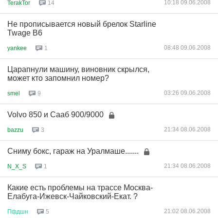
10:18 09.06.2008
TerakTor
14
Не прописывается новый брелок Starline
Twage B6
08:48 09.06.2008
yankee
1
Царапнули машину, виновник скрылся,
может кто запомнил номер?
03:26 09.06.2008
smel
9
Volvo 850 и Сааб 900/9000
21:34 08.06.2008
bazzu
3
Сниму бокс, гараж на Уралмаше.......
21:34 08.06.2008
N_X_S
1
Какие есть проблемы на трассе Москва-
Елабуга-Ижевск-Чайковский-Екат. ?
21:02 08.06.2008
Пфдшн
5