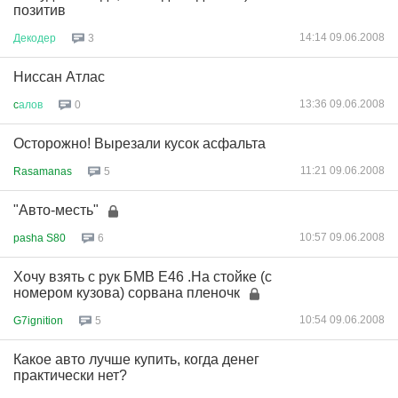
позитив
14:14 09.06.2008
Декодер
3
Ниссан Атлас
13:36 09.06.2008
c
алов
0
Осторожно! Вырезали кусок асфальта
11:21 09.06.2008
Rasamanas
5
"Авто-месть"
10:57 09.06.2008
pasha S80
6
Хочу взять с рук БМВ Е46 .На стойке (с
номером кузова) сорвана пленочк
10:54 09.06.2008
G7ignition
5
Какое авто лучше купить, когда денег
практически нет?