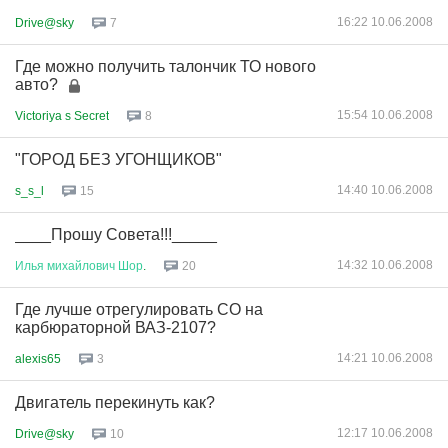
16:22 10.06.2008
Drive@sky
7
Где можно получить талончик ТО нового
авто?
15:54 10.06.2008
Victoriya s Secret
8
"ГОРОД БЕЗ УГОНЩИКОВ"
14:40 10.06.2008
s_s_l
15
____Прошу Совета!!!_____
14:32 10.06.2008
Илья
михайлович
Шор
.
20
Где лучше отрегулировать CO на
карбюраторной ВАЗ-2107?
14:21 10.06.2008
alexis65
3
Двигатель перекинуть как?
12:17 10.06.2008
Drive@sky
10