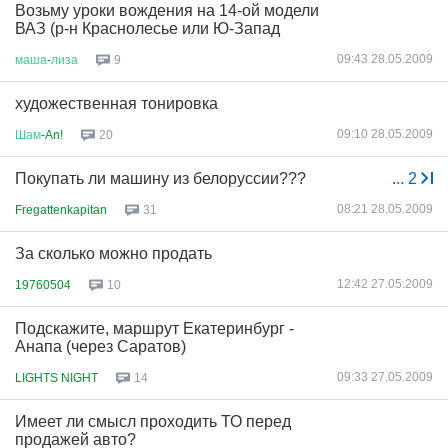
Возьму уроки вождения на 14-ой модели
ВАЗ (р-н Краснолесье или Ю-Запад
09:43 28.05.2009
маша
-
лиза
9
художественная тонировка
09:10 28.05.2009
Шам
-An!
20
Покупать ли машину из белоруссии???
...
2
08:21 28.05.2009
Fregattenkapitan
31
За сколько можно продать
12:42 27.05.2009
19760504
10
Подскажите, маршрут Екатеринбург -
Анапа (через Саратов)
09:33 27.05.2009
LIGHTS NIGHT
14
Имеет ли смысл проходить ТО перед
продажей авто?