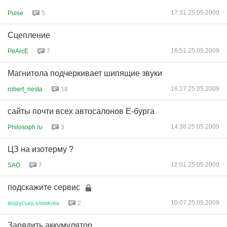
17:31 25.05.2009
Pulse
5
Сцепление
16:51 25.05.2009
PeArcE
7
Магнитола подчеркивает шипящие звуки
16:17 25.05.2009
robert_nesta
18
сайты почти всех автосалонов Е-бурга
14:38 25.05.2009
Philosoph.ru
3
ЦЗ на изотерму ?
12:01 25.05.2009
SAO
7
подскажите сервис
10:07 25.05.2009
маруська
климова
2
Зарядить аккумулятор