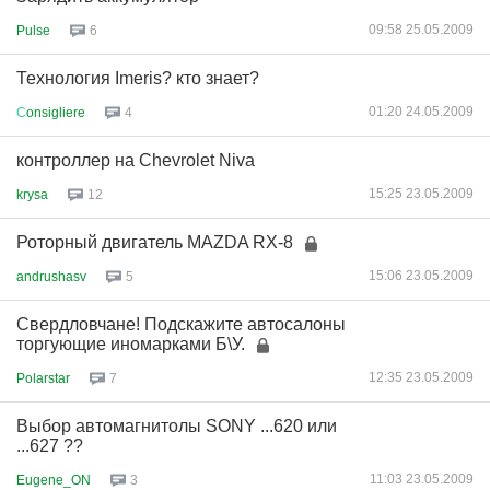
09:58 25.05.2009
Pulse
6
Технология Imeris? кто знает?
01:20 24.05.2009
С
onsigliere
4
контроллер на Chevrolet Niva
15:25 23.05.2009
krysa
12
Роторный двигатель MAZDA RX-8
15:06 23.05.2009
andrushasv
5
Свердловчане! Подскажите автосалоны
торгующие иномарками Б\У.
12:35 23.05.2009
Polarstar
7
Выбор автомагнитолы SONY ...620 или
...627 ??
11:03 23.05.2009
Eugene_ON
3