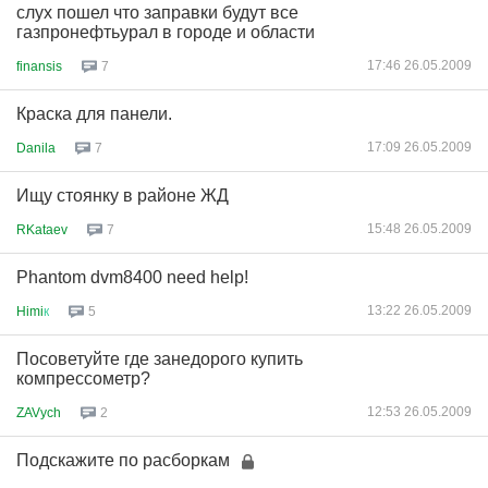
слух пошел что заправки будут все
газпронефтьурал в городе и области
17:46 26.05.2009
finansis
7
Краска для панели.
17:09 26.05.2009
Danila
7
Ищу стоянку в районе ЖД
15:48 26.05.2009
RKataev
7
Phantom dvm8400 need help!
13:22 26.05.2009
Himi
к
5
Посоветуйте где занедорого купить
компрессометр?
12:53 26.05.2009
ZAVych
2
Подскажите по расборкам