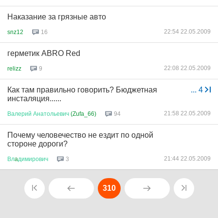
Наказание за грязные авто
22:54 22.05.2009
snz12
16
герметик ABRO Red
22:08 22.05.2009
relizz
9
Как там правильно говорить? Бюджетная
...
4
инсталяция......
21:58 22.05.2009
Валерий
Анатольевич
(Zufa_66)
94
Почему человечество не ездит по одной
стороне дороги?
21:44 22.05.2009
Вл
a
димирович
3
310