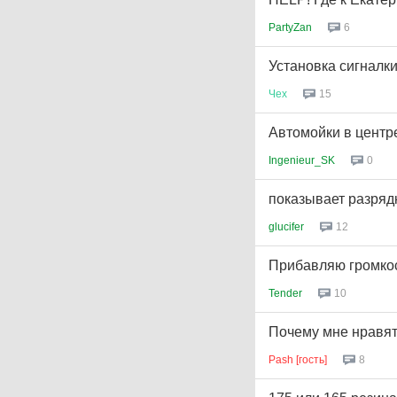
PartyZan
6
Установка сигналк
Чех
15
Автомойки в центр
Ingenieur_SK
0
показывает разрядк
glucifer
12
Прибавляю громкос
Tender
10
Почему мне нравят
Раsh [гость]
8