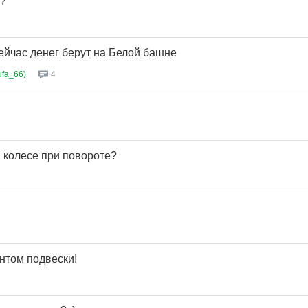
а?
сейчас денег берут на Белой башне
ufa_66)
4
в колесе при повороте?
нтом подвески!