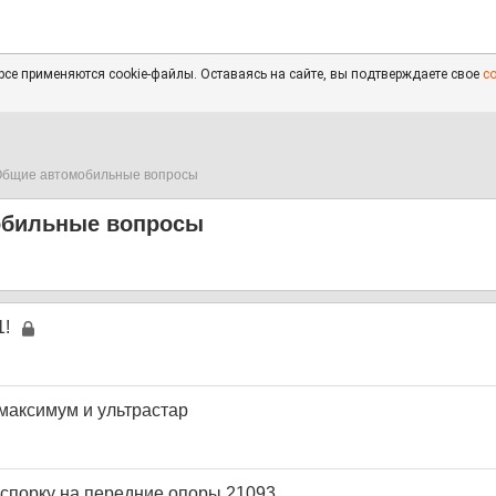
се применяются cookie-файлы. Оставаясь на сайте, вы подтверждаете свое
с
бщие автомобильные вопросы
обильные вопросы
1!
омаксимум и ультрастар
аспорку на передние опоры 21093