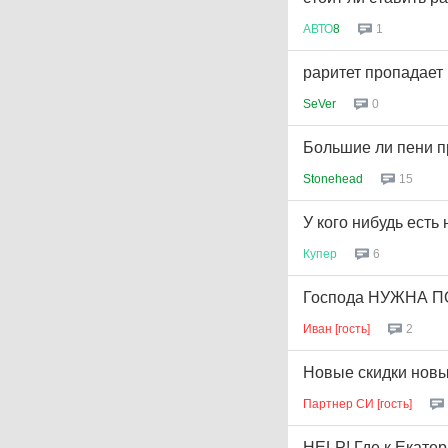
АВТО
8
1
раритет пропадает
SeVer
0
Большие ли пени 
Stonehead
15
У кого нибудь есть
Купер
6
Господа НУЖНА 
Иван [гость]
2
Новые скидки новы
Партнер СИ [гость]
HELP! Где к Екате