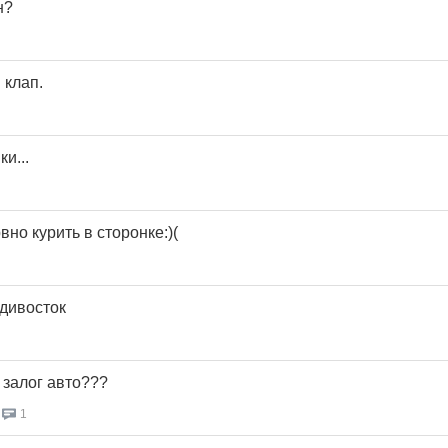
н?
 клап.
и...
но курить в сторонке:)(
дивосток
д залог авто???
1