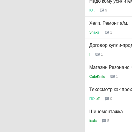
Надо кому усилител
Ю
.
9
Хелп. Ремонт а/м.
Sn
а
k
е
1
Договор купли-прод
f
1
Магазин Резонанс 
CuteKnife
1
Техосмотр как про
ПО
-off
0
Шиномонтажка
foxic
5