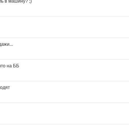
ь в машину? ;)
ажи...
что на ББ
ходят