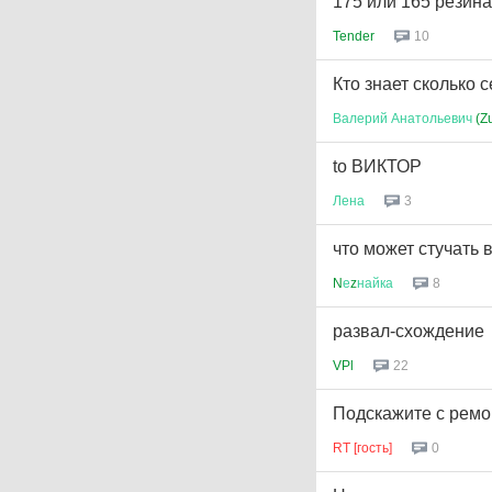
175 или 165 резин
Tender
10
Кто знает сколько 
Валерий
Анатольевич
(Z
to ВИКТОР
Лена
3
что может стучать 
N
е
z
найка
8
развал-схождение
VPl
22
Подскажите с ремо
RT [гость]
0