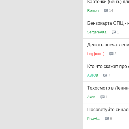
Карточки (бенз.) д
Romen
14
Бензокарта СПЦ - 
SergereAKa
1
Делюсь впечатлени
Leg [гость]
3
Кто что скажет про
АВТО
8
7
Техосмотр в Ленинс
Axon
1
Посоветуйте синалк
Piyavka
6