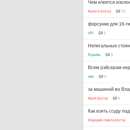
Чем клеится изоло
Калата [гость]
10
форсунки для 16-ти
VPl
0
Нелегальные стоянк
Piyavka
9
Всем рэйсерам нерв
veb
9
за машиной во Вла
Муля [гость]
5
Как взять ссуду по
Ищущий совета [гость]