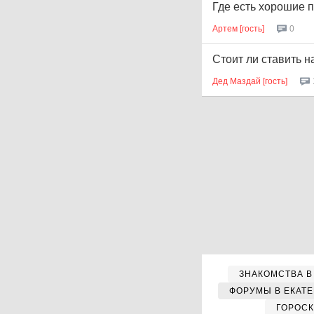
Где есть хорошие 
Артем [гость]
0
Стоит ли ставить 
Дед Маздай [гость]
ЗНАКОМСТВА В
ФОРУМЫ В ЕКАТ
ГОРОС