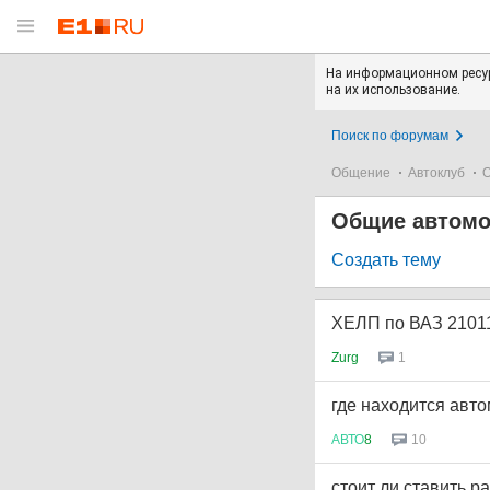
На информационном ресур
на их использование.
Поиск по форумам
Общение
Автоклуб
О
Общие автом
Создать тему
ХЕЛП по ВАЗ 2101
Zurg
1
где находится авт
АВТО
8
10
стоит ли ставить р