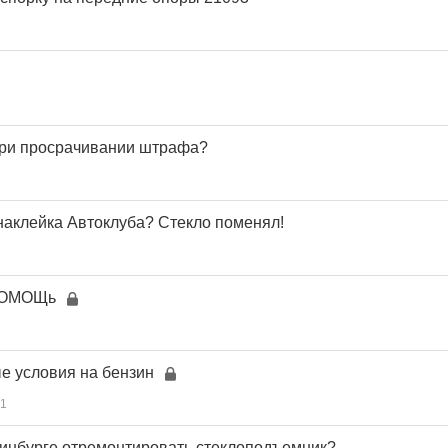
при просрачивании штрафа?
 наклейка Автоклуба? Стекло поменял!
ПОМОЩь
е условия на бензин
1
ринбурге отремонтировать стеклоподъемник?