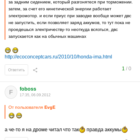
за задним сидением, который разгонятеся при торможении.
затем, за счет его кинетической энергии работает
электромотор. и если приус при заводке вообще может двс
не запустить, если позволяет заряд аккумов, то тут пока не
проедешься электричеству-то неоткуда всязться, двс
запускается как на обычных машинах
http://ecoconceptcars.ru/2010/10/honda-ima.html
1
/
0
Ответить
foboss
F
17:35, 06.09.2012
От пользователя
EvgE
а че-то я на дроме читал что так
правда аккумы