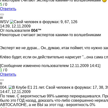
Некоторые считают экспертов какими-то волшебниками
5
/
0
Ответить
w
WSV
14:39, 12.11.2009
От пользователя
004™
Некоторые считают экспертов какими-то волшебниками
Эксперт же не дурак... Он, думаю, итак поймет, что нужно з
Клёво будет, если он действительно нарисует "...она сама с
[Сообщение изменено пользователем 12.11.2009 14:41]
1
/
0
Ответить
u
004.
14:47, 12.11.2009
По теме. С вероятностью 99% ьампер перекрашивался. Прич
было это ГОД назад, доказать что-либо совершенно нереальн
АВТОСАЛОНЕ, а не ВЫ за этот год - вероятность 0%