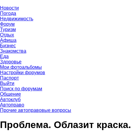
Новости
Погода
Недвижимость
Форум
Туризм
Отдых
Афиша
Бизнес
Знакомства
Еда
Здоровье
Мои фотоальбомы
Настройки форумов
Паспорт
Выйти
Поиск по форумам
Общение
Автоклуб
Автоправо
Прочие автоправовые вопросы
Проблема. Облазит краска.