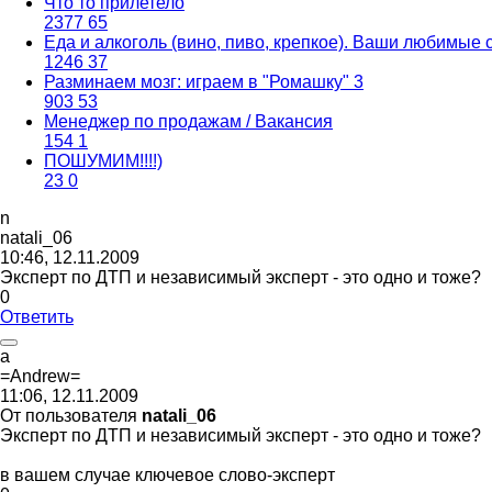
Что то прилетело
2377
65
Еда и алкоголь (вино, пиво, крепкое). Ваши любимые 
1246
37
Разминаем мозг: играем в "Ромашку" 3
903
53
Менеджер по продажам / Вакансия
154
1
ПОШУМИМ!!!!)
23
0
n
natali_06
10:46, 12.11.2009
Эксперт по ДТП и независимый эксперт - это одно и тоже?
0
Ответить
a
=Andrew=
11:06, 12.11.2009
От пользователя
natali_06
Эксперт по ДТП и независимый эксперт - это одно и тоже?
в вашем случае ключевое слово-эксперт