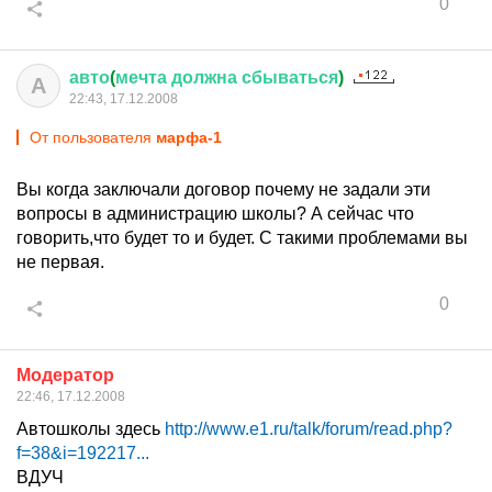
0
авто
(
мечта
должна
сбываться
)
А
22:43, 17.12.2008
От пользователя
марфа-1
Вы когда заключали договор почему не задали эти
вопросы в администрацию школы? А сейчас что
говорить,что будет то и будет. С такими проблемами вы
не первая.
0
Модератор
22:46, 17.12.2008
Автошколы здесь
http://www.e1.ru/talk/forum/read.php?
f=38&i=192217...
ВДУЧ