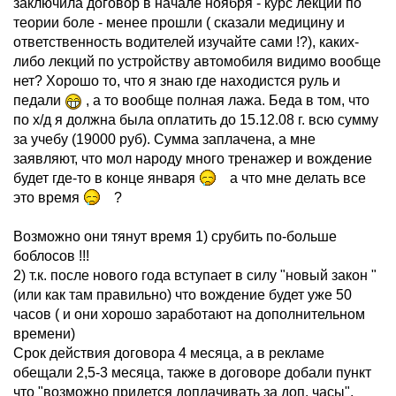
заключила договор в начале ноября - курс лекций по
теории боле - менее прошли ( сказали медицину и
ответственность водителей изучайте сами !?), каких-
либо лекций по устройству автомобиля видимо вообще
нет? Хорошо то, что я знаю где находистся руль и
педали
, а то вообще полная лажа. Беда в том, что
по х/д я должна была оплатить до 15.12.08 г. всю сумму
за учебу (19000 руб). Сумма заплачена, а мне
заявляют, что мол народу много тренажер и вождение
будет где-то в конце января
а что мне делать все
это время
?
Возможно они тянут время 1) срубить по-больше
боблосов !!!
2) т.к. после нового года вступает в силу "новый закон "
(или как там правильно) что вождение будет уже 50
часов ( и они хорошо заработают на дополнительном
времени)
Срок действия договора 4 месяца, а в рекламе
обещали 2,5-3 месяца, также в договоре добали пункт
что "возможно придется доплачивать за доп. часы".