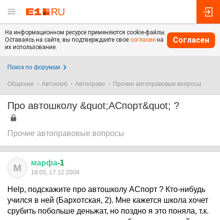
На информационном ресурсе применяются cookie-файлы.
Согласен
Оставаясь на сайте, вы подтверждаете свое
согласие
на
их использование.
Поиск по форумам
Общение
Автоклуб
Автоправо
Прочие автоправовые вопросы
Про автошколу &quot;АСпорт&quot; ?
Прочие автоправовые вопросы
марфа
-1
М
18:05, 17.12.2008
Help, подскажите про автошколу АСпорт ? Кто-нибудь
учился в ней (Бархотская, 2). Мне кажется школа хочет
срубить побольше деньжат, но поздно я это поняла, т.к.