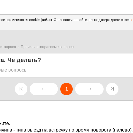
се применяются cookie-файлы. Оставаясь на сайте, вы подтверждаете свое
с
втоправо
Прочие автоправовые вопросы
а. Че делать?
вые вопросы
1
6
жите.
чина - типа выезд на встречку по время поворота (налево).