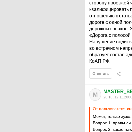
сторону проезжей 
квалифицировать по
отношению к статье
дороге с одной по
дорожных знаков: 
«Дорога с полосой
Нарушение водител
во встречном напр
образует состав а
КоАП РФ.
Ответить
MASTER_B
M
20:18, 12.11.200
От пользователя
xu
Может, только хуже.
Вопрос 1: правы ли
Вопрос 2: какое нак