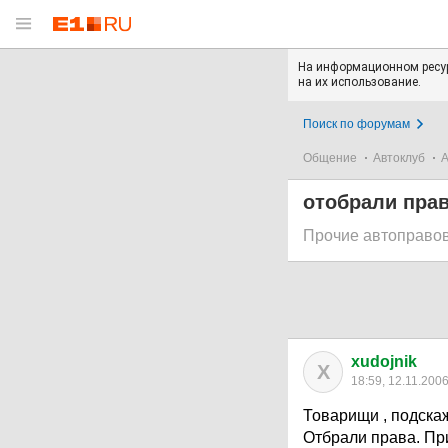
На информационном ресур
на их использование.
Поиск по форумам
Общение
Автоклуб
А
отобрали прав
Прочие автоправо
xudojnik
X
18:59, 12.11.200
Товарищи , подска
Отбрали права. При