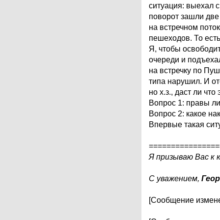
ситуация: выехал 
поворот зашли две
на встречном пото
пешеходов. То ест
Я, чтобы освободи
очереди и подъехал
на встречку по Пуш
типа нарушил. И о
но х.з., даст ли что
Вопрос 1: правы л
Вопрос 2: какое на
Впервые такая сит
================
Я призываю Вас к 
С уважением,
Геор
[Сообщение измене