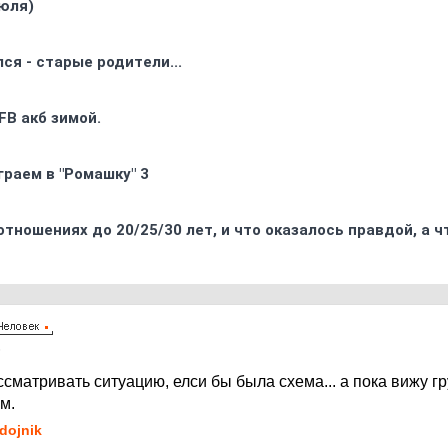
юля)
ся - старые родители...
FB акб зимой.
граем в "Ромашку" 3
отношениях до 20/25/30 лет, и что оказалось правдой, а 
6
сматривать ситуацию, елси бы была схема... а пока вижу 
им.
dojnik