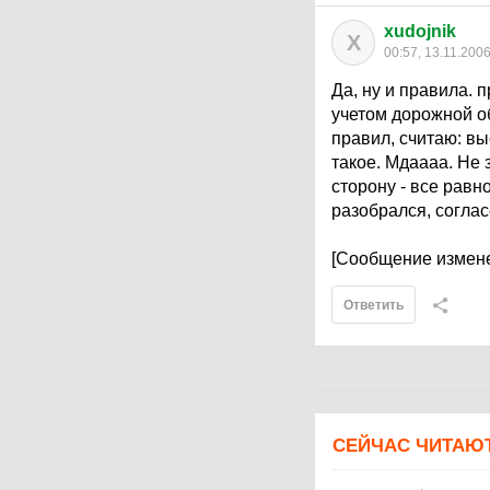
xudojnik
X
00:57, 13.11.200
Да, ну и правила. 
учетом дорожной о
правил, считаю: вы
такое. Мдаааа. Не 
сторону - все равн
разобрался, согла
[Сообщение измене
Ответить
СЕЙЧАС ЧИТАЮ