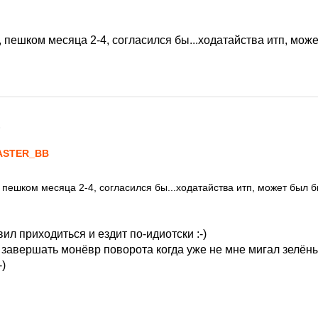
ся, пешком месяца 2-4, согласился бы...ходатайства итп, мо
6
ASTER_BB
я, пешком месяца 2-4, согласился бы...ходатайства итп, может был
вил приходиться и ездит по-идиотски :-)
завершать монёвр поворота когда уже не мне мигал зелёный 
-)