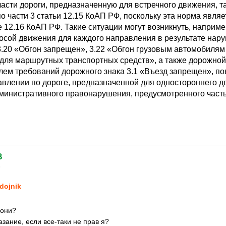
части дороги, предназначенную для встречного движения, т
 части 3 статьи 12.15 КоАП РФ, поскольку эта норма явля
 12.16 КоАП РФ. Такие ситуации могут возникнуть, наприме
лосой движения для каждого направления в результате нар
3.20 «Обгон запрещен», 3.22 «Обгон грузовым автомобилям
 для маршрутных транспортных средств», а также дорожной 
ем требований дорожного знака 3.1 «Въезд запрещен», п
авлении по дороге, предназначенной для одностороннего д
дминистративного правонарушения, предусмотренного часть
B
6
dojnik
 они?
азание, если все-таки не прав я?