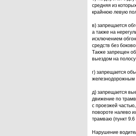
средняя из которы
крайнюю левую пол
в) запрещается об
а также на нерегу
исключением обгон
средств без боково
Также запрещен обг
выездом на полосу 
г) запрещается об
железнодорожным п
д) запрещается вы
движение по трамв
с проезжей частью,
повороте налево ил
трамваю (пункт 9.6
Нарушение водител