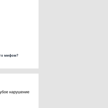
что мифом?
грубое нарушение