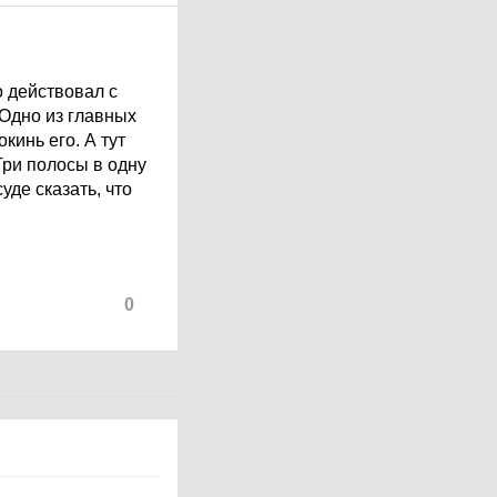
о действовал с
 Одно из главных
кинь его. А тут
Три полосы в одну
уде сказать, что
0