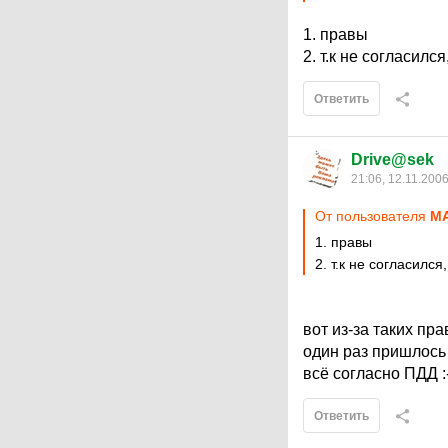
1. правы
2. т.к не согласил
Ответить
Drive@sek
21:06, 12.11.200
От пользователя
M
1. правы
2. т.к не согласилс
вот из-за таких пра
один раз пришлось 
всё согласно ПДД :
Ответить