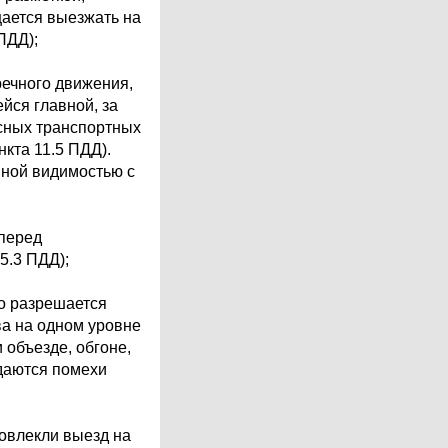
щается выезжать на
ПДД);
речного движения,
йся главной, за
есных транспортных
нкта 11.5 ПДД).
нной видимостью с
 перед
5.3 ПДД);
о разрешается
а на одном уровне
 объезде, обгоне,
здаются помехи
овлекли выезд на