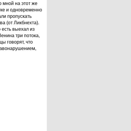
 мной на этот же
тке и одновременно
али пропускать
а (от Ликбнехта).
 есть выехал из
енина три потока,
цы говорят, что
правонарушением,