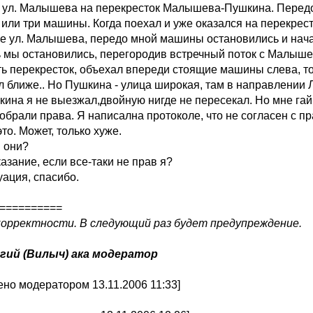
с ул. Малышева на перекресток Малышева-Пушкина. Передо
 или три машины. Когда поехал и уже оказался на перекрес
ке ул. Малышева, передо мной машины остановились и нач
ь мы остановились, перегородив встречный поток с Малышев
ть перекресток, объехал впереди стоящие машины слева, то
 ближе.. Но Пушкина - улица широкая, там в направлении Л
кина я не выезжал,двойную нигде не пересекал. Но мне гай
тобрали права. Я написална протоколе, что не согласен с 
 это. Может, только хуже.
и они?
казание, если все-таки не прав я?
уация, спасибо.
==========
корректности. В следующий раз будет предупреждение.
гий (Вилыч) ака модератор
но модератором 13.11.2006 11:33]