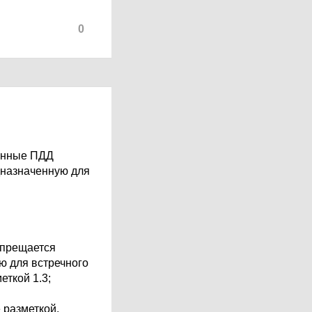
0
щенные ПДД
дназначенную для
апрещается
ю для встречного
еткой 1.3;
 разметкой,