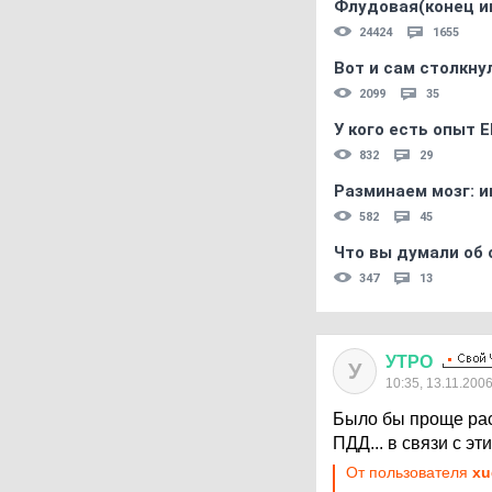
Флудовая(конец и
24424
1655
Вот и сам столкнул
2099
35
У кого есть опыт E
832
29
Разминаем мозг: и
582
45
Что вы думали об 
347
13
УТРО
У
10:35, 13.11.200
Было бы проще рас
ПДД... в связи с эт
От пользователя
xu