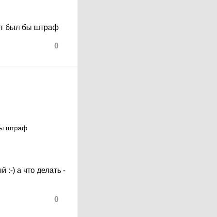
жет был бы штраф
0
 бы штраф
:-) а что делать -
0