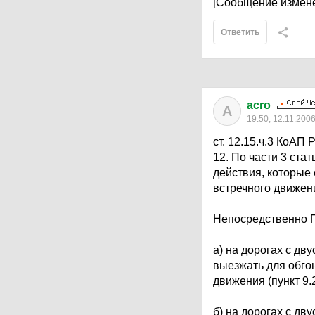
[Сообщение измене
Ответить
acro
A
19:50, 12.11.200
ст. 12.15.ч.3 КоАП
12. По части 3 ст
действия, которые
встречного движен
Непосредственно П
а) на дорогах с д
выезжать для обгон
движения (пункт 9.
б) на дорогах с д