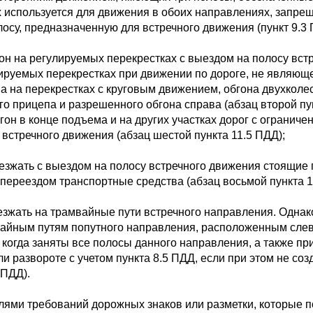
х используется для движения в обоих направлениях, запре
осу, предназначенную для встречного движения (пункт 9.3 
гон на регулируемых перекрестках с выездом на полосу вст
лируемых перекрестках при движении по дороге, не являюще
а на перекрестках с круговым движением, обгона двухкол
го прицепа и разрешенного обгона справа (абзац второй пу
он в конце подъема и на других участках дорог с ограниче
встречного движения (абзац шестой пункта 11.5 ПДД);
ъезжать с выездом на полосу встречного движения стоящие
ереездом транспортные средства (абзац восьмой пункта 1
езжать на трамвайные пути встречного направления. Однак
айным путям попутного направления, расположенным слев
 когда заняты все полосы данного направления, а также при
и развороте с учетом пункта 8.5 ПДД, если при этом не со
 ПДД).
ями требований дорожных знаков или разметки, которые п