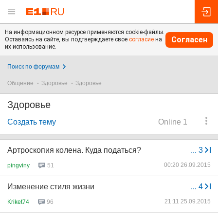
На информационном ресурсе применяются cookie-файлы.
Согласен
Оставаясь на сайте, вы подтверждаете свое
согласие
на
их использование.
Поиск по форумам
Общение
Здоровье
Здоровье
Здоровье
Создать тему
Online 1
Артроскопия колена. Куда податься?
...
3
00:20 26.09.2015
pingviny
51
Изменение стиля жизни
...
4
21:11 25.09.2015
Kriket74
96