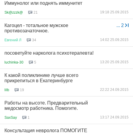
Иммунолог или поднять иммунитет
19:18 25.09.2015
Sk@zzzk@
21
Кагоцел - тотальное мужское
...
2
противозачаточное.
14:02 25.09.2015
Евгений
Л
34
посоветуйте нарколога психотерапевта!
13:20 25.09.2015
luchinka-30
5
К какой поликлинике лучше всего
прикрепиться в Екатеринбурге
22:22 24.09.2015
lilb
19
Работы на высоте. Предварительный
медосмотр работника. Помогите.
13:17 24.09.2015
SaxSay
1
Консультация невролога ПОМОГИТЕ