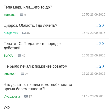
Гепа мерц или....что то др?
16:50 23.09.2015
7upYaaa
6
Цирроз. Область. Где лечить?
...
2
16:47 23.09.2015
абвгдеёжз
46
Гепатит С. Подскажите порядок
...
2
действий.
16:31 23.09.2015
ZLYKA.
42
Не было печали: помогите советом
...
2
16:21 23.09.2015
lert75542
26
Что делать с низким гемоглобином во
время беременности?!
11:17 23.09.2015
VivaLacosta
17
ухо