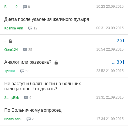
10:23 23.09.2015
Bender2
8
Диета после удаления желчного пузыря
00:31 23.09.2015
Koshka Ann
12
-
...
2
16:54 22.09.2015
Gero124
25
Аналог или разводка?
...
3
23:52 21.09.2015
Т
p
иша
53
Не растут и болят ногти на больших
пальцах ног. Что делать?
23:31 21.09.2015
SantyEkb
9
По Больничному вопросец
17:34 21.09.2015
ribaksisert-
2