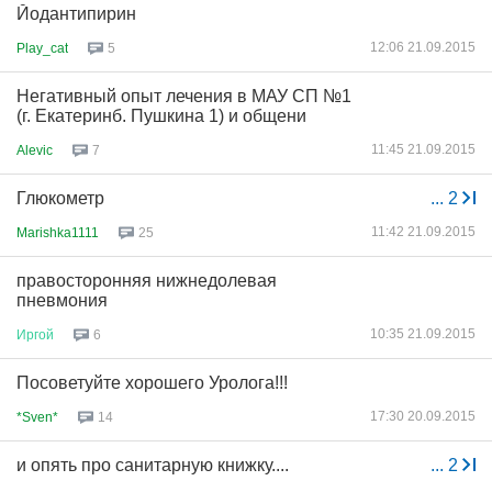
Йодантипирин
12:06 21.09.2015
Play_cat
5
Негативный опыт лечения в МАУ СП №1
(г. Екатеринб. Пушкина 1) и общени
11:45 21.09.2015
Alevic
7
Глюкометр
...
2
11:42 21.09.2015
Marishka1111
25
правосторонняя нижнедолевая
пневмония
10:35 21.09.2015
Иргой
6
Посоветуйте хорошего Уролога!!!
17:30 20.09.2015
*Sven*
14
и опять про санитарную книжку....
...
2