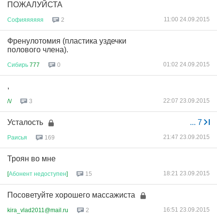
ПОЖАЛУЙСТА
11:00 24.09.2015
Софияяяяяя
2
Френулотомия (пластика уздечки
полового члена).
01:02 24.09.2015
Сибирь
777
0
,
22:07 23.09.2015
/\/
3
Усталость
...
7
21:47 23.09.2015
Раисья
169
Троян во мне
18:21 23.09.2015
[
Абонент
недоступен
]
15
Посоветуйте хорошего массажиста
16:51 23.09.2015
kira_vlad2011@mail.ru
2