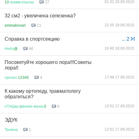
01:32 20.09.2015
10
грамм
изыска
27
32 см2 - увеличена селезенка?
21:55 18.09.2015
emmabovari
11
Справка в спортсекцию
...
2
10:40 18.09.2015
Небо
@
46
Посоветуйте хорошего лора!!!Советы
лора!!
17:48 17.09.2015
срочно
12345
4
К какому ортопеду, травматологу
обратиться?
13:52 17.09.2015
пТАШка
(
меняю
жизнь
!)
6
ЭДУК
12:01 17.09.2015
Танюча
1