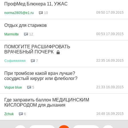
ПрофМед Блюхера 11, УЖАС
09:50 17.09.2015
norma2805@e1.ru
10
Отдых для стариков
00:53 17.09.2015
Marmotte
12
ПОМОГИТЕ РАСШИФРОВАТЬ
ВРАЧЕБНЫЙ ПОЧЕРК
22:35 16.09.2015
Софияяяяяя
7
При тромбозе какой врач лучше?
сосудистый хирург или флеболог?
21:33 16.09.2015
Vogue blue
5
Где заправить баллон МЕДИЦИНСКИМ
КИСЛОРОДОМ для дыхания
16:48 16.09.2015
Zchuk
6