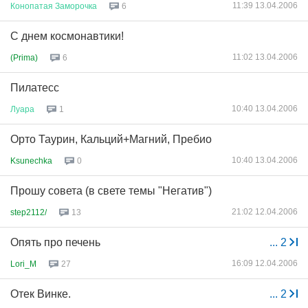
11:39 13.04.2006
Конопатая
Заморочка
6
С днем космонавтики!
11:02 13.04.2006
(Prima)
6
Пилатесс
10:40 13.04.2006
Луара
1
Орто Таурин, Кальций+Магний, Пребио
10:40 13.04.2006
Ksunechka
0
Прошу совета (в свете темы "Негатив")
21:02 12.04.2006
step2112/
13
Опять про печень
...
2
16:09 12.04.2006
Lori_M
27
Отек Винке.
...
2