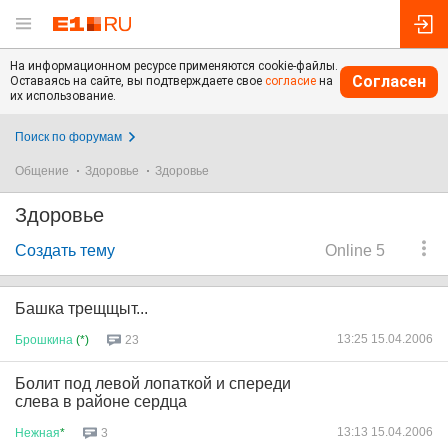
На информационном ресурсе применяются cookie-файлы.
Согласен
Оставаясь на сайте, вы подтверждаете свое
согласие
на
их использование.
Поиск по форумам
Общение
Здоровье
Здоровье
Здоровье
Создать тему
Online 5
Башка трещщыт...
13:25 15.04.2006
Брошкина
(*)
23
Болит под левой лопаткой и спереди
слева в районе сердца
13:13 15.04.2006
Нежная
*
3