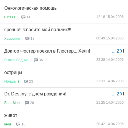
Онкологическая помощь
12:18 15.04.2006
015000
11
срочно!!!!спасите мой пальчик!!!
00:49 15.04.2006
Хаврония
18
Доктор Фостер поехал в Глостер... Хелп!
...
2
23:38 14.04.2006
Рыжая
Ведьма
36
острицы
23:33 14.04.2006
Ириша
=)
23
Dr. Destiny, с днём рождения!
...
2
21:25 14.04.2006
Bear-Man
26
живот
20:42 14.04.2006
ia-ia
16