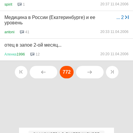
20:37 11.04.2006
spirit
1
Медицина в России (Екатеринбурге) и ее
...
2
уровень
20:33 11.04.2006
antoni
41
отец в запое 2-ой месяц...
20:20 11.04.2006
Аленка
1996
12
772