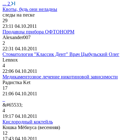
...
2
Квоты, будь они неладны
следы
на
песке
29
23:11 04.10.2011
Продавцы прибора ОФТОНОРМ
Alexander007
2
22:31 04.10.2011
Стоматология "Классик Дент" Врач Цыбульский Олег
Lennox
4
22:06 04.10.2011
Медикаментозное лечение никотиновой зависимости
Р
a
дистка
Ket
17
21:06 04.10.2011
_
&#65533;
4
19:17 04.10.2011
Кислородный коктейль
Кошка
Мёбиуса
(
весенняя
)
12
17:43 04.10.2011