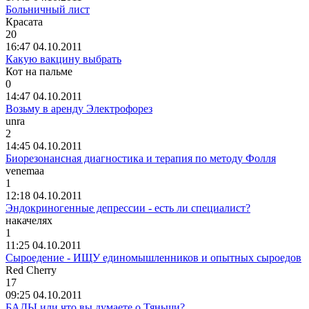
Больничный лист
Красата
20
16:47 04.10.2011
Какую вакцину выбрать
Кот
на
пальме
0
14:47 04.10.2011
Возьму в аренду Электрофорез
unra
2
14:45 04.10.2011
Биорезонансная диагностика и терапия по методу Фолля
venemaa
1
12:18 04.10.2011
Эндокриногенные депрессии - есть ли специалист?
накачелях
1
11:25 04.10.2011
Сыроедение - ИЩУ единомышленников и опытных сыроедов
Red Cherry
17
09:25 04.10.2011
БАДЫ или что вы думаете о Тяньши?