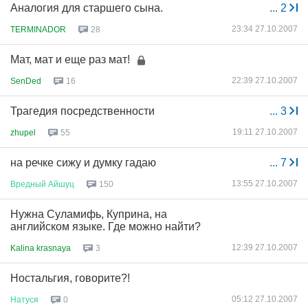
Аналогия для старшего сына.
...
2
23:34 27.10.2007
TERMINADOR
28
Мат, мат и еще раз мат!
22:39 27.10.2007
SenDed
16
Трагедия посредственности
...
3
19:11 27.10.2007
zhupel
55
на речке сижу и думку гадаю
...
7
13:55 27.10.2007
Вредный
Айшуц
150
Нужна Суламифь, Куприна, на
английском языке. Где можно найти?
12:39 27.10.2007
Kalina krasnaya
3
Ностальгия, говорите?!
05:12 27.10.2007
Натуся
0