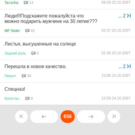
09:29 25.10.2007
Ta
я
scha
14
Люди!!!Подскажите пожалуйста что
...
2
можно подарить мужчине на 30 летие???
02:37 25.10.2007
MF Sister
42
Листья, высушенные на солнце
01:30 25.10.2007
Задний
руль
0
Перешла в новое качество.
...
2
23:06 24.10.2007
Гверет
36
Спецназ!
22:59 24.10.2007
Капитан
.
9
656