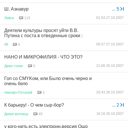
Ш. Азнавур
...
5
01:54 27.10.2007
Ливси
115
Деятели культуры просят уйти В.В.
Путина с поста в отведенные сроки :
00:37 27.10.2007
Я
!
4
НАНО И МИКРОФИЛИЯ - ЧТО ЭТО?
21:06 26.10.2007
Джин
тоник
0
Гоп со CMYKом, или Было очень черно и
очень бело
20:43 26.10.2007
Акинфо
-
Потапий
3
К барьеру! - О чем сыр-бор?
...
2
16:18 26.10.2007
Дикая
волчица
45
у кого-нить есть электронн.версия Ошо