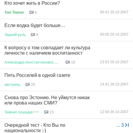
Кто хочет жить в России?
00:41 29.10.2007
Tom Towner
6
Если водка будет больше…
00:00 29.10.2007
Задний
руль
8
К вопросу о том совпадает ли культура
личности с наличием воспитанност
23:53 28.10.2007
Александра
Константиновна
Перв
...
18
Пять Росселей в одной газете
14:41 28.10.2007
австриец
20
Снова про Эстонию. Не уймутся никак
или прова наших СМИ?
12:58 28.10.2007
Темная
лошадка
~~~
23
Очередной тест - Кто Вы по
...
3
национальности :-)