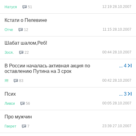
12:19 28.10.2007
Натуся
51
Кстати о Пелевине
11:15 28.10.2007
Отче
12
Шабат шалом,Реб!
00:44 28.10.2007
Зося
.
22
В России началась активная акция по
...
4
оставлению Путина на 3 срок
00:42 28.10.2007
Я
!
83
Псих
...
3
00:05 28.10.2007
Ливси
56
Про мужчин
23:39 27.10.2007
Гверет
7