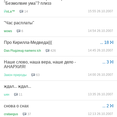
"Безмолвие ума"? плизз
15:55 26.10.2007
Й
oLa™
14
"Час расплаты"
14:54 26.10.2007
wows
6
Про Кирилла-Медведа(((
...
18
14:45 26.10.2007
Das Flugzeug namens ich
426
Наше слово, наша вера, наше дело -
...
3
АНАРХИЯ!
14:00 26.10.2007
Закон
природы
63
ждал... ждал...
13:35 26.10.2007
ыкн
11
снова о снах
...
2
12:13 26.10.2007
crataegus
37