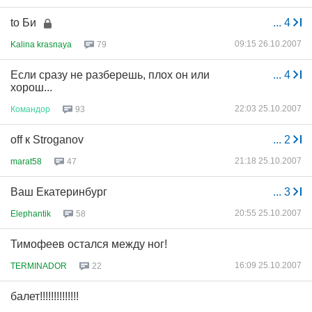
to Би
...
4
09:15 26.10.2007
Kalina krasnaya
79
Если сразу не разберешь, плох он или
...
4
хорош...
22:03 25.10.2007
Командор
93
off к Stroganov
...
2
21:18 25.10.2007
marat58
47
Ваш Екатеринбург
...
3
20:55 25.10.2007
Elephantik
58
Тимофеев остался между ног!
16:09 25.10.2007
TERMINADOR
22
балет!!!!!!!!!!!!!!