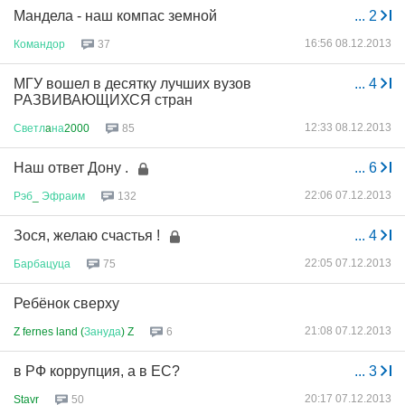
Мандела - наш компас земной
...
2
16:56 08.12.2013
Командор
37
МГУ вошел в десятку лучших вузов
...
4
РАЗВИВАЮЩИХСЯ стран
12:33 08.12.2013
Светл
a
на
2000
85
Наш ответ Дону .
...
6
22:06 07.12.2013
Рэб
_
Эфраим
132
Зося, желаю счастья !
...
4
22:05 07.12.2013
Барбацуца
75
Ребёнок сверху
21:08 07.12.2013
Z fernes land (
Зануда
) Z
6
в РФ коррупция, а в ЕС?
...
3
20:17 07.12.2013
Stavr
50