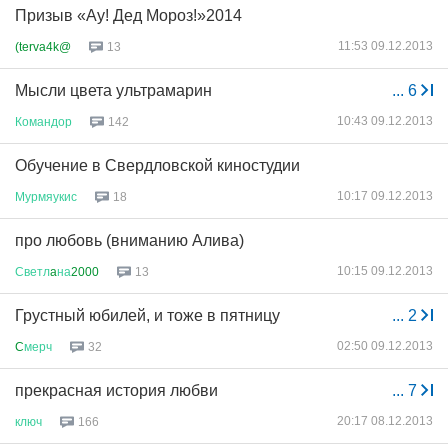
Призыв «Ау! Дед Мороз!»2014
11:53 09.12.2013
(terva4k@
13
Мысли цвета ультрамарин
...
6
10:43 09.12.2013
Командор
142
Обучение в Свердловской киностудии
10:17 09.12.2013
Мурмяукис
18
про любовь (вниманию Алива)
10:15 09.12.2013
Светл
a
на
2000
13
Грустный юбилей, и тоже в пятницу
...
2
02:50 09.12.2013
C
мерч
32
прекрасная история любви
...
7
20:17 08.12.2013
ключ
166