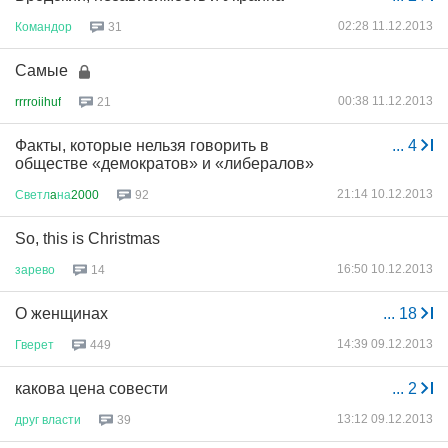
02:28 11.12.2013
Командор
31
Самые
00:38 11.12.2013
rrrroiihuf
21
Факты, которые нельзя говорить в
...
4
обществе «демократов» и «либералов»
21:14 10.12.2013
Светл
a
на
2000
92
So, this is Christmas
16:50 10.12.2013
зарево
14
О женщинах
...
18
14:39 09.12.2013
Гверет
449
какова цена совести
...
2
13:12 09.12.2013
друг
власти
39