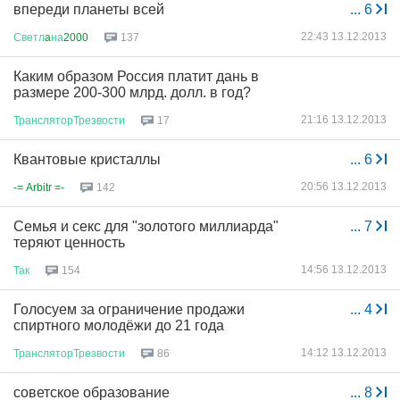
впереди планеты всей
...
6
22:43 13.12.2013
Светл
a
на
2000
137
Каким образом Россия платит дань в
размере 200-300 млрд. долл. в год?
21:16 13.12.2013
ТрансляторТрезвости
17
Квантовые кристаллы
...
6
20:56 13.12.2013
-= Arbitr =-
142
Семья и секс для "золотого миллиарда"
...
7
теряют ценность
14:56 13.12.2013
Так
154
Голосуем за ограничение продажи
...
4
спиртного молодёжи до 21 года
14:12 13.12.2013
ТрансляторТрезвости
86
советское образование
...
8