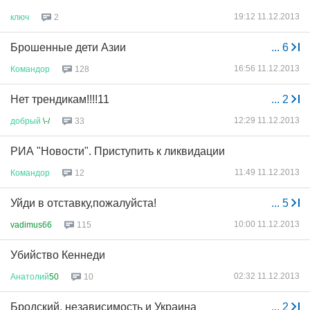
19:12 11.12.2013
ключ
2
Брошенные дети Азии
...
6
16:56 11.12.2013
Командор
128
Нет трендикам!!!!11
...
2
12:29 11.12.2013
добрый
\-/
33
РИА "Новости". Приступить к ликвидации
11:49 11.12.2013
Командор
12
Уйди в отставку,пожалуйста!
...
5
10:00 11.12.2013
vadimus66
115
Убийство Кеннеди
02:32 11.12.2013
Анатолий
50
10
Бродский, независимость и Украина
...
2