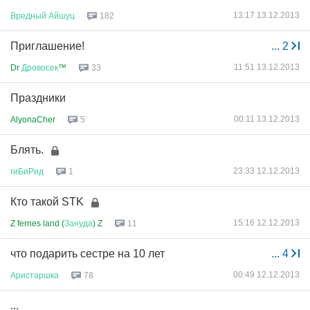
13:17 13.12.2013
Вредный
Айшуц
182
Приглашение!
...
2
11:51 13.12.2013
Dr
Дровосек
™
33
Праздники
00:11 13.12.2013
AlyonaCher
5
Блять.
23:33 12.12.2013
гиБиРид
1
Кто такой STK
15:16 12.12.2013
Z fernes land (
Зануда
) Z
11
что подарить сестре на 10 лет
...
4
00:49 12.12.2013
Аристаршка
78
...