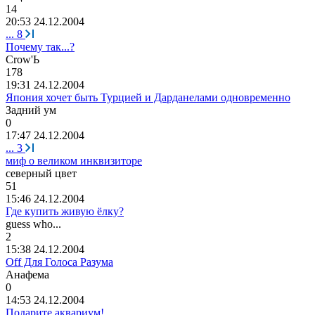
14
20:53 24.12.2004
...
8
Почему так...?
Crow'
Ь
178
19:31 24.12.2004
Япония хочет быть Турцией и Дарданелами одновременно
Задний
ум
0
17:47 24.12.2004
...
3
миф о великом инквизиторе
ce
верный
цвет
51
15:46 24.12.2004
Где купить живую ёлку?
guess who...
2
15:38 24.12.2004
Off Для Голоса Разума
Анафема
0
14:53 24.12.2004
Подарите аквариум!