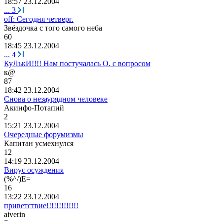
18:57 23.12.2004
...
3
off: Сегодня четверг.
Звёздочка
с
того
самого
неба
60
18:45 23.12.2004
...
4
КуЛькИ!!!! Нам постучалась О. с вопросом
к
@
87
18:42 23.12.2004
Снова о незаурядном человеке
Акинфо
-
Потапий
2
15:21 23.12.2004
Очередные форумизмы
Капитан
усмехнулся
12
14:19 23.12.2004
Вирус осуждения
(%^/)E=
16
13:22 23.12.2004
приветствие!!!!!!!!!!!!!
aiverin