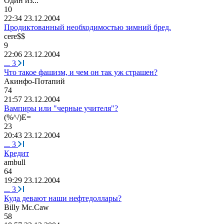
Один
из
...
10
22:34 23.12.2004
Продиктованный необходимостью зимний бред.
cere$$
9
22:06 23.12.2004
...
3
Что такое фашизм, и чем он так уж страшен?
Акинфо
-
Потапий
74
21:57 23.12.2004
Вампиры или "черные учителя"?
(%^/)E=
23
20:43 23.12.2004
...
3
Кредит
ambull
64
19:29 23.12.2004
...
3
Куда девают наши нефтедоллары?
Billy Mc.Caw
58