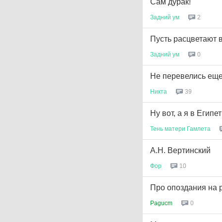
Сам дурак!
Задний
ум
2
Пусть расцветают в
Задний
ум
0
Не перевелись ещ
Никта
39
Ну вот, а я в Египет
Тень
матери
Гамлета
А.Н. Вертинский
Фор
10
Про опоздания на 
Pagucm
0