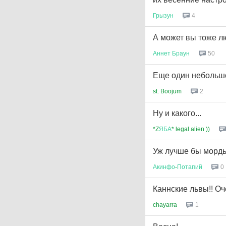
Грызун
4
А может вы тоже лю
Аннет
Браун
50
Еще один небольшо
st. Boojum
2
Ну и какого...
*Z
ЯБА
* legal alien ))
Уж лучше бы морды
Акинфо
-
Потапий
0
Каннские львы!! Оч
chayarra
1