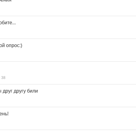
бите...
й опрос:)
38
 друг другу били
ень!