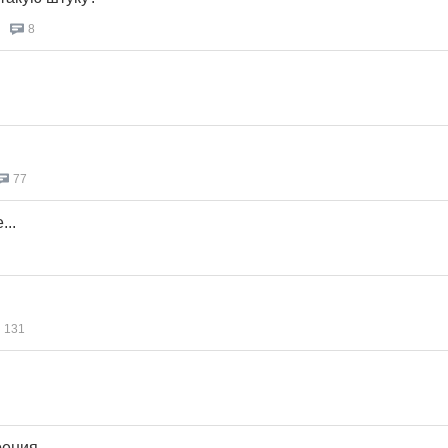
8
77
..
131
оения