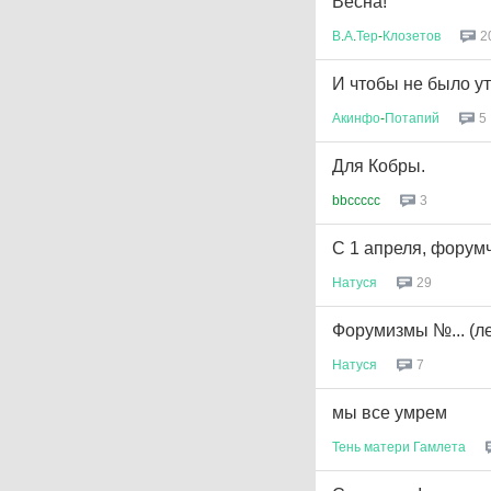
Весна!
В
.
А
.
Тер
-
Клозетов
2
И чтобы не было у
Акинфо
-
Потапий
5
Для Кобры.
bbccccc
3
С 1 апреля, форумча
Натуся
29
Форумизмы №... (ле
Натуся
7
мы все умрем
Тень
матери
Гамлета