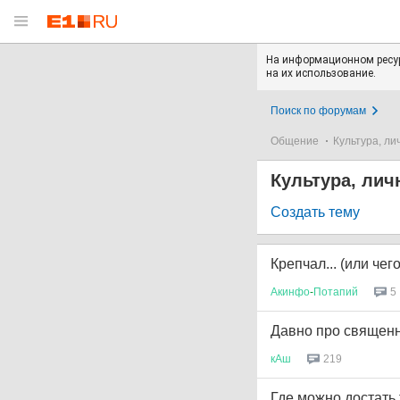
На информационном ресур
на их использование.
Поиск по форумам
Общение
Культура, ли
Культура, лич
Создать тему
Крепчал... (или чег
Акинфо
-
Потапий
5
Давно про священн
кАш
219
Где можно достать