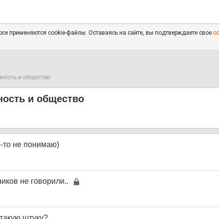
се применяются cookie-файлы. Оставаясь на сайте, вы подтверждаете свое
с
чность и общество
ность и общество
о-то не понимаю)
иков не говорили..
 такую штуку?