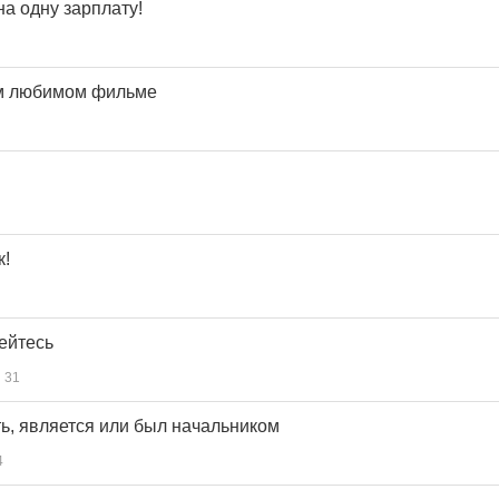
а одну зарплату!
ем любимом фильме
к!
ейтесь
31
ть, является или был начальником
4