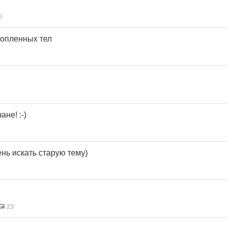
0
топленных тел
не! :-)
нь искать старую тему)
23