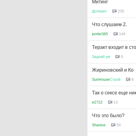
Митинг
Долорес
235
Что слушаем 2.
porter365
144
Теракт входит в ст
Задний
ум
0
Жириновский и Ко
SunHouse
Строй
9
Так о сексе еще ни
e2722
13
Что это было?
Sharess
50