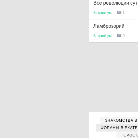
Все революции сут
Задний
ум
1
Ламброзорий
Задний
ум
0
ЗНАКОМСТВА В
ФОРУМЫ В ЕКАТ
ГОРОС