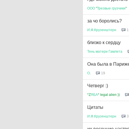
ООО
"
Трезвые
грузчики
"
за чо боролись?
И
.
Ф
.
Крузенштерн
1
близко к сердцу
Тень
матери
Гамлета
Она была в Париже.
О
.
19
Четверг :)
*Z
ЯБА
* legal alien ))
Цитаты
И
.
Ф
.
Крузенштерн
3
их весенние настр