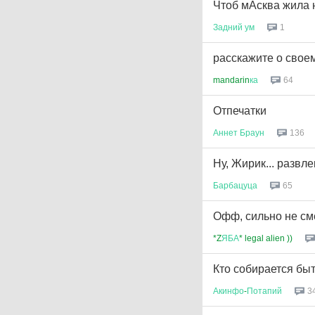
Чтоб мАсква жила н
Задний
ум
1
расскажите о сво
mandarin
ка
64
Отпечатки
Аннет
Браун
136
Ну, Жирик... развле
Барбацуца
65
Офф, сильно не см
*Z
ЯБА
* legal alien ))
Кто собирается бы
Акинфо
-
Потапий
3