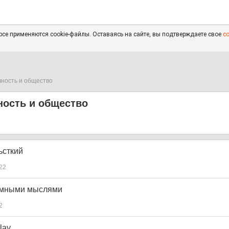
се применяются cookie-файлы. Оставаясь на сайте, вы подтверждаете свое
с
чность и общество
ность и общество
ьсткий
22
умными мыслями
2
lay