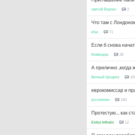
святой
Йорген
2
Что там с Лондоно
кАш
71
Если б снова начат
Командор
28
А прилично ,когда
Вечный
бродяга
10
еврокомиссар и пр
россиянин
160
Протестую... как с
Exitus lethalis
12