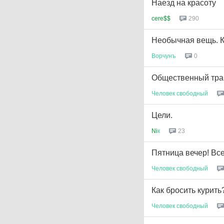
Наезд на красоту
cere$$
290
Необычная вещь. К
Ворчунъ
0
Общественный тра
Человек
свободный
Цели.
Ni
к
23
Пятница вечер! Вс
Человек
свободный
Как бросить курить
Человек
свободный