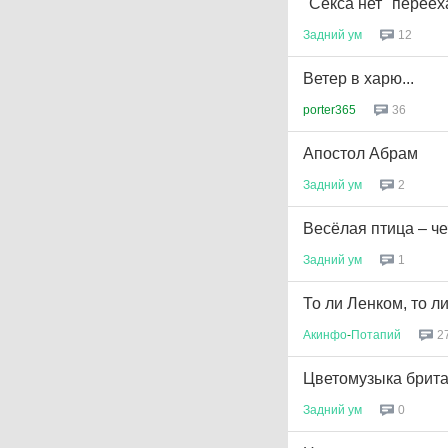
"Секса нет" переех
Задний
ум
12
Ветер в харю...
porter365
36
Апостол Абрам
Задний
ум
2
Весёлая птица – че
Задний
ум
1
То ли Ленком, то ли
Акинфо
-
Потапий
2
Цветомузыка брит
Задний
ум
0