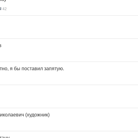
42
в
но, я бы поставил запятую.
колаевич (художник)
ану.