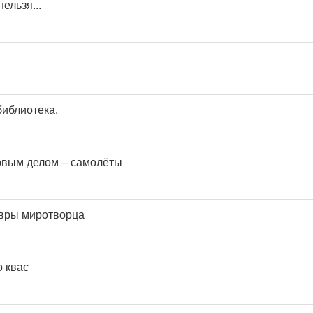
ельзя...
библиотека.
рвым делом – самолёты
авры миротворца
о квас