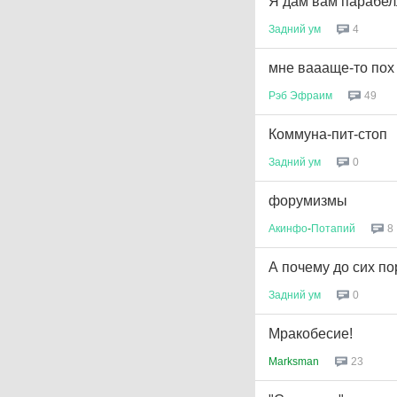
Я дам вам парабел
Задний
ум
4
мне ваааще-то пох
Рэб
Эфраим
49
Коммуна-пит-стоп
Задний
ум
0
форумизмы
Акинфо
-
Потапий
8
А почему до сих п
Задний
ум
0
Мракобесие!
Marksman
23