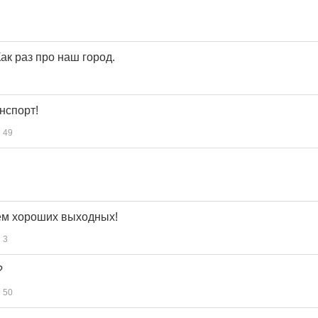
ак раз про наш город.
нспорт!
49
ем хороших выходных!
3
?
50