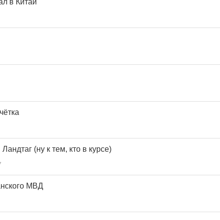
ал в Китай
чётка
 Ландтаг (ну к тем, кто в курсе)
7
анского МВД