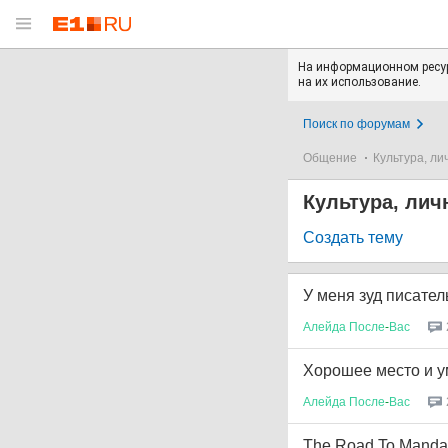
На информационном ресур
на их использование.
Поиск по форумам
Общение
Культура, ли
Культура, лич
Создать тему
У меня зуд писател
Алейда
После
-
Вас
Хорошее место и 
Алейда
После
-
Вас
The Road To Manda