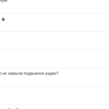
лум!
ор не закрыли подрывное радио?