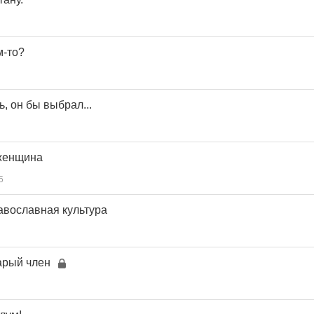
м-то?
ь, он бы выбрал...
 женщина
5
авославная культура
тарый член