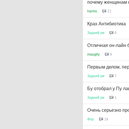
почему женщинам н
harms
21
Крах Антибиотика
Задний
ум
6
Отличная он-лайн 
mauglly
8
Первым делом, пе
Задний
ум
7
Бу отобрал у Пу л
Задний
ум
1
Очень серьезно пр
Фор
18