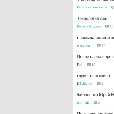
Капитан
усмехнулся
Технология лжи.
Вечный
бродяга
20
промывание мозго
waserman,
37
После слова вероят
P
эб
80
глупости всякие:)
DELirium©
1
Филоненко Юрий Ни
цвет
`OK
0
Приглашение Капит