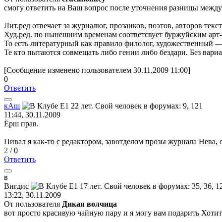
смогу ответить на Ваш вопрос после уточнения разницы между
Лит.ред отвечает за журналюг, прозаиков, поэтов, авторов текс
Худ.ред. по нынешним временам соответсвует буржуйским арт-
То есть литературный как правило филолог, художественный —
Те кто пытаются совмещать либо гении либо бездари. Без вариа
[Сообщение изменено пользователем 30.11.2009 11:00]
0
Ответить
кАш
11:44, 30.11.2009
Ёрш прав.
Пивал я как-то с редактором, завотделом прозы журнала Нева, о
2
/
0
Ответить
в
Вигдис
13:22, 30.11.2009
От пользователя
Дикая волчица
вот просто красивую чайную пару и я могу вам подарить Хотите