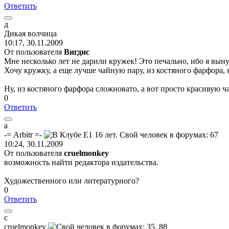
Ответить
д
Дикая
волчица
10:17, 30.11.2009
От пользователя
Вигдис
Мне несколько лет не дарили кружек! Это печально, ибо я вын
Хочу кружку, а еще лучше чайную пару, из костяного фарфора, 
Ну, из костяного фарфора сложновато, а вот просто красивую ча
0
Ответить
a
-= Arbitr =-
10:24, 30.11.2009
От пользователя
сruelmonkey
возможность найти редактора издательства.
Художественного или литературного?
0
Ответить
с
с
ruelmonkey