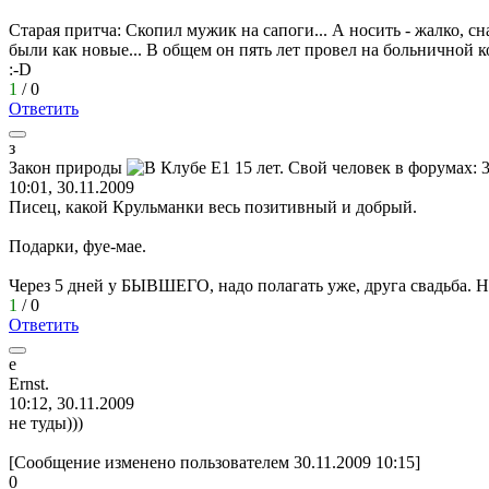
Старая притча: Скопил мужик на сапоги... А носить - жалко, сн
были как новые... В общем он пять лет провел на больничной к
:-D
1
/
0
Ответить
з
Закон
природы
10:01, 30.11.2009
Писец, какой Крульманки весь позитивный и добрый.
Подарки, фуе-мае.
Через 5 дней у БЫВШЕГО, надо полагать уже, друга свадьба. Н
1
/
0
Ответить
e
Ernst.
10:12, 30.11.2009
не туды)))
[Сообщение изменено пользователем 30.11.2009 10:15]
0