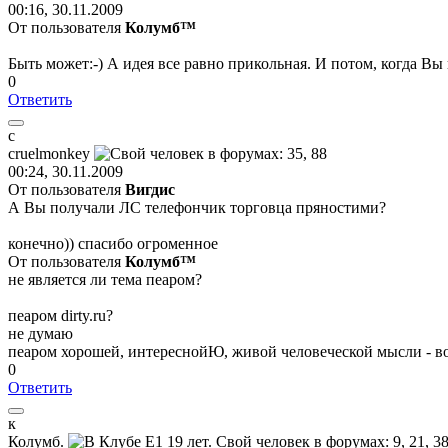
00:16, 30.11.2009
От пользователя
Колумб™
Быть может:-) А идея все равно прикольная. И потом, когда Вы 
0
Ответить
с
с
ruelmonkey
00:24, 30.11.2009
От пользователя
Вигдис
А Вы получали ЛС телефончик торговца пряностими?
конечно)) спасибо огроменное
От пользователя
Колумб™
не является ли тема пеаром?
пеаром dirty.ru?
не думаю
пеаром хорошей, интереснойЮ, живой человеческой мысли - 
0
Ответить
к
Колумб
.