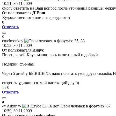
10:51, 30.11.2009
смогу ответить на Ваш вопрос после уточнения разницы между
От пользователя
Д`Ёрш
Художественного или литературного?
0
Ответить
с
с
ruelmonkey
10:52, 30.11.2009
От пользователя
Индус
Писец, какой Крульманки весь позитивный и добрый.
Подарки, фуе-мае.
Через 5 дней у БЫВШЕГО, надо полагать уже, друга свадьба. Н
скоро ты удивишься, мой настоящий друг))
1
/
0
Ответить
a
-= Arbitr =-
10:59, 30.11.2009
От пользователя
сruelmonkey