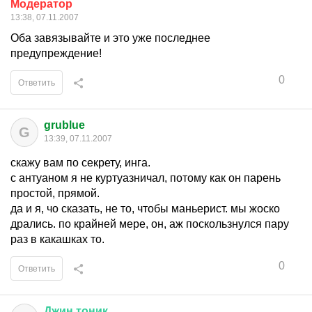
Модератор
13:38, 07.11.2007
Оба завязывайте и это уже последнее
предупреждение!
0
Ответить
grublue
G
13:39, 07.11.2007
скажу вам по секрету, инга.
с антуаном я не куртуазничал, потому как он парень
простой, прямой.
да и я, чо сказать, не то, чтобы маньерист. мы жоско
дрались. по крайней мере, он, аж поскользнулся пару
раз в какашках то.
0
Ответить
Джин
тоник