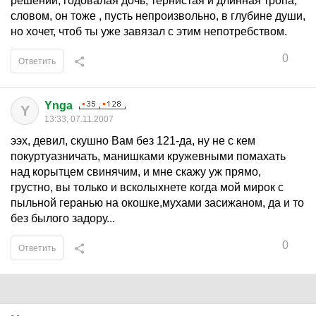
решений, годовалая дочь, тернистая и длинная тропа,
словом, он тоже , пусть непроизвольно, в глубине души,
но хочет, чтоб ты уже завязал с этим непотребством.
0
Ответить
Ynga
Y
13:33, 07.11.2007
ээх, девил, скушно Вам без 121-да, ну не с кем
покуртуазничать, манишками кружевными помахать
над корытцем свинячим, и мне скажу уж прямо,
грустно, вы только и всколыхнете когда мой мирок с
пыльной геранью на окошке,мухами засижаном, да и то
без былого задору...
0
Ответить