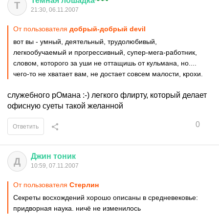
Темная
лошадка
~~~
Т
21:30, 06.11.2007
От пользователя
добрый-добрый devil
вот вы - умный, деятельный, трудолюбивый,
легкообучаемый и прогрессивный, супер-мега-работник,
словом, которого за уши не оттащишь от кульмана, но....
чего-то не хватает вам, не достает совсем малости, крохи.
служебного рОмана :-) легкого флирту, который делает
офисную суеты такой желанной
0
Ответить
Джин
тоник
Д
10:59, 07.11.2007
От пользователя
Стерлин
Секреты восхождений хорошо описаны в средневековье:
придворная наука. ничё не изменилось