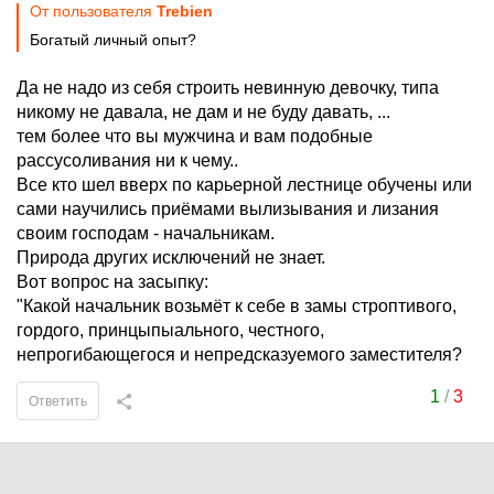
От пользователя
Trebien
Богатый личный опыт?
Да не надо из себя строить невинную девочку, типа
никому не давала, не дам и не буду давать, ...
тем более что вы мужчина и вам подобные
рассусоливания ни к чему..
Все кто шел вверх по карьерной лестнице обучены или
сами научились приёмами вылизывания и лизания
своим господам - начальникам.
Природа других исключений не знает.
Вот вопрос на засыпку:
"Какой начальник возьмёт к себе в замы строптивого,
гордого, принцыпыального, честного,
непрогибающегося и непредсказуемого заместителя?
1
/
3
Ответить