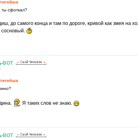
тигейша
ы ты сфоткал?
иш, до самого конца и там по дороге, кривой как змея на хо
 сосновый.
-
ВОТ
9
тигейша
рино?
одина.
Я таких слов не знаю.
-
ВОТ