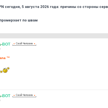
PN сегодня, 5 августа 2026 года: причины со стороны сер
промерзает по швам
-
ВОТ
9
ana ™
-
ВОТ
9