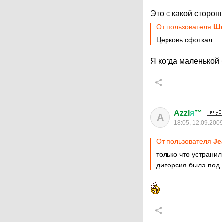
Это с какой сторо
От пользователя
Ш
Церковь сфоткал.
Я когда маленькой 
Azzi
я
™
A
18:05, 12.09.200
От пользователя
Je
только что устрани
диверсия была под 