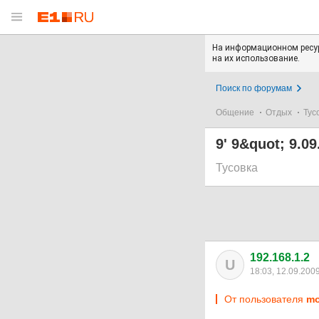
На информационном ресур
на их использование.
Поиск по форумам
Общение
Отдых
Тус
9' 9&quot; 9.09
Тусовка
192.168.1.2
U
18:03, 12.09.200
От пользователя
mo