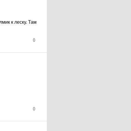
лмик к леску. Там
0
0