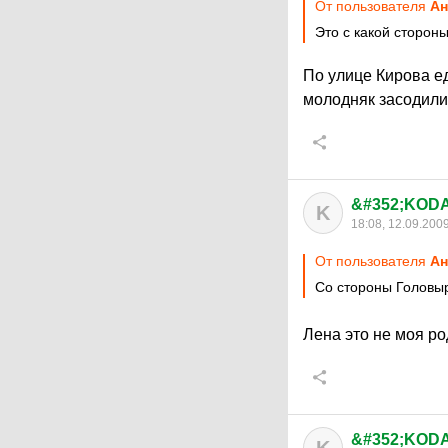
От пользователя
Ан
Это с какой сторон
По улице Кирова ед
молодняк засодили
&#352;KODA
K
18:08, 12.09.200
От пользователя
Ан
Со стороны Головы
Лена это не моя р
&#352;KODA