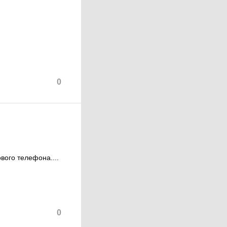
0
вого телефона....
0