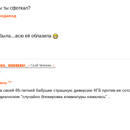
ны ты сфоткал?
кодавод
была....всю её облазила
9
ana ™
ла своей 85-летней бабушке страшную диверсию КГБ против ее сото
диагнозом "случайно блокировка клавиатуры нажалась"...