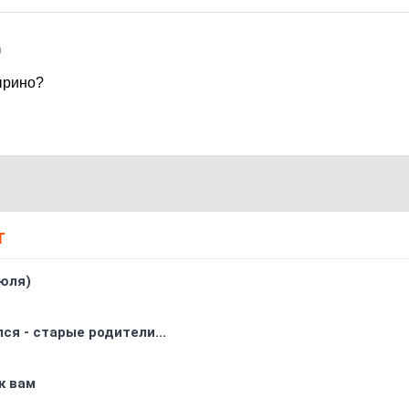
9
ырино?
Т
юля)
ся - старые родители...
к вам