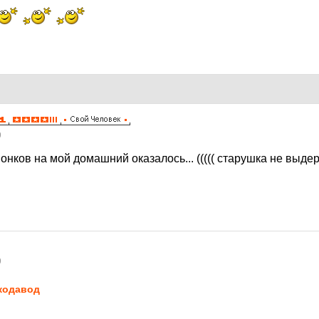
9
нков на мой домашний оказалось... ((((( старушка не выде
9
кодавод