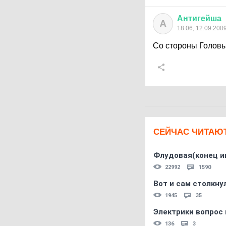
Антигейша
А
18:06, 12.09.200
Со стороны Голов
СЕЙЧАС ЧИТАЮ
Флудовая(конец и
22992
1590
Вот и сам столкнул
1945
35
Электрики вопрос 
136
3