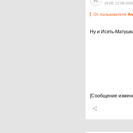
K
18:08, 12.09.200
От пользователя
Ан
Ну и Исеть-Матушк
[Сообщение измене