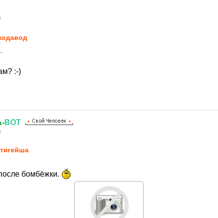
9
кодавод
.
м? :-)
-
ВОТ
9
тигейша
 после бомбёжки.