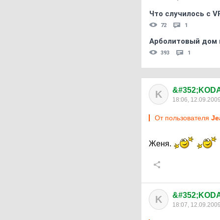
Что случилось с V
72
1
Арболитовый дом 
393
1
&#352;KODA
K
18:06, 12.09.200
От пользователя
Je
Женя.
&#352;KODA
K
18:07, 12.09.200