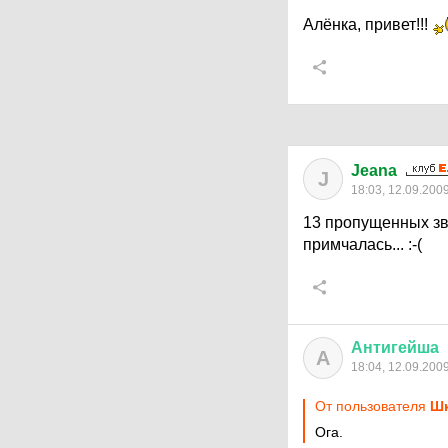
Алёнка, привет!!!
Jeana
J
18:03, 12.09.200
13 пропущенных зво
примчалась... :-(
Антигейша
А
18:04, 12.09.200
От пользователя
Ш
Ога.