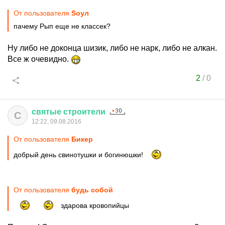
От пользователя
Sоул
пачему Рып еще не классек?
Ну либо не доконца шизик, либо не нарк, либо не алкан.
Все ж очевидно.
2
/
0
святые
строители
С
12:22, 09.08.2016
От пользователя
Бикер
добрый день свинотушки и богинюшки!
От пользователя
будь собой
здарова кровопийцы