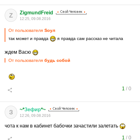
ZigmundFreid
Z
12:25, 09.08.2016
От пользователя
Sоул
так может и правда
я правда сам рассказ не читала
ждем Васю
От пользователя
будь собой
1
/
0
~*
Зефир
*~
З
12:26, 09.08.2016
чота к нам в кабинет бабочки зачастили залетать
1
/
0