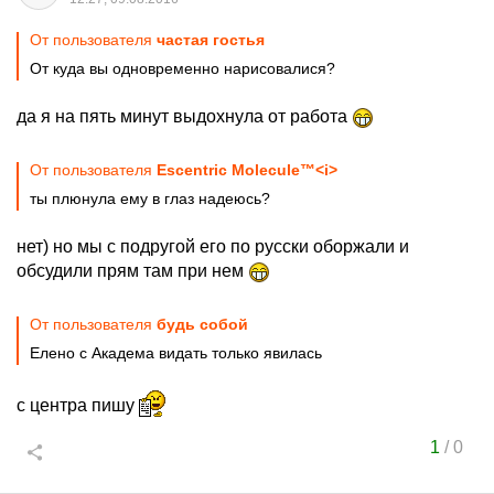
От пользователя
частая гостья
От куда вы одновременно нарисовалися?
да я на пять минут выдохнула от работа
От пользователя
Escentric Molecule™<i>
ты плюнула ему в глаз надеюсь?
нет) но мы с подругой его по русски оборжали и
обсудили прям там при нем
От пользователя
будь собой
Елено с Академа видать только явилась
с центра пишу
1
/
0