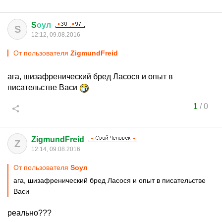
S
оул
S
12:12, 09.08.2016
От пользователя
ZigmundFreid
ага, шизафренический бред Ласося и опыт в
писательстве Васи
1
/
0
ZigmundFreid
Z
12:14, 09.08.2016
От пользователя
Sоул
ага, шизафренический бред Ласося и опыт в писательстве
Васи
реально???