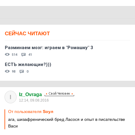
СЕЙЧАС ЧИТАЮТ
Разминаем мозг: играем в "Ромашку" 3
514
41
ЕСТЬ желающие?)))
98
0
Iz_Ovraga
I
12:14, 09.08.2016
От пользователя
Sоул
ага, шизафренический бред Ласося и опыт в писательстве
Васи