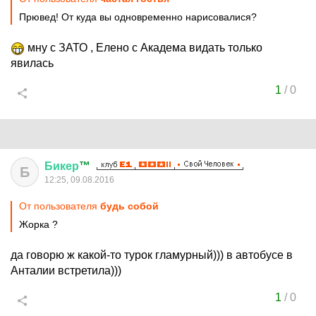
Прювед! От куда вы одновременно нарисовалися?
мну с ЗАТО , Елено с Академа видать только
явилась
1
/
0
Бикер
™
Б
12:25, 09.08.2016
От пользователя
будь собой
Жорка ?
да говорю ж какой-то турок гламурный))) в автобусе в
Анталии встретила)))
1
/
0