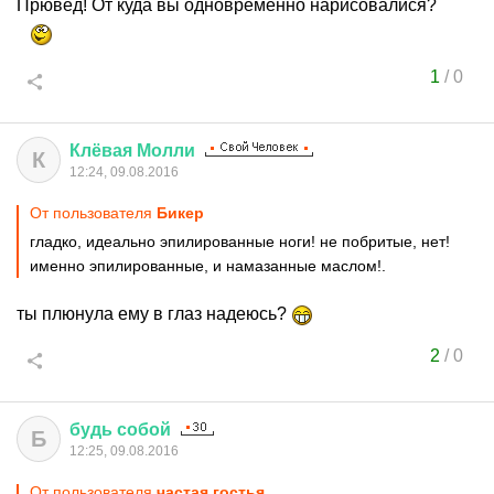
Прювед! От куда вы одновременно нарисовалися?
1
/
0
Клёвая
Молли
К
12:24, 09.08.2016
От пользователя
Бикер
гладко, идеально эпилированные ноги! не побритые, нет!
именно эпилированные, и намазанные маслом!.
ты плюнула ему в глаз надеюсь?
2
/
0
будь
собой
Б
12:25, 09.08.2016
От пользователя
частая гостья