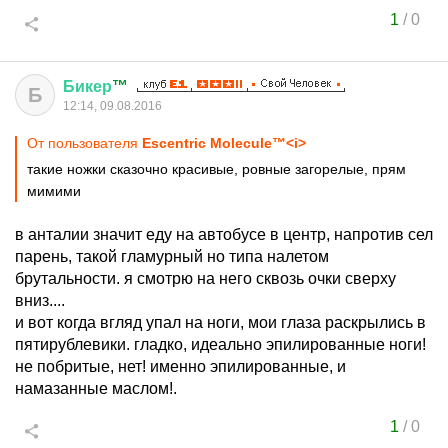
1
/
0
Бикер
™
Б
12:14, 09.08.2016
От пользователя
Escentric Molecule™<i>
такие ножки сказочно красивые, ровные загорелые, прям
мимими
в анталии значит еду на автобусе в центр, напротив сел
парень, такой гламурный но типа налетом
брутальности. я смотрю на него сквозь очки сверху
вниз....
и вот когда вгляд упал на ноги, мои глаза раскрылись в
пятирублевики. гладко, идеально эпилированные ноги!
не побритые, нет! именно эпилированные, и
намазанные маслом!.
1
/
0