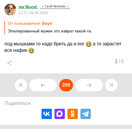
mr.flood.
12:27, 09.08.2016
От пользователя
Sоул
Эпилированный мужик это изврат какой-та.
под мышками то надо брить да и енг
а то зарастет
все нафик
1
/
0
209
Поделиться