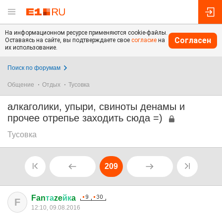
На информационном ресурсе применяются cookie-файлы.
Согласен
Оставаясь на сайте, вы подтверждаете свое
согласие
на
их использование.
Поиск по форумам
Общение
Отдых
Тусовка
алкаголики, упыри, свиноты денамы и
прочее отрепье заходить сюда =)
Тусовка
209
Fan
та
ze
йк
a
F
12:10, 09.08.2016