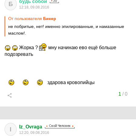
будь
собой
Б
12:18, 09.08.2016
От пользователя
Бикер
не побритые, нет! именно эпилированные, и намазанные
маслом!.
Жорка ?
мну начинаю ево ещё больше
подозревать
здарова кровопийцы
1
/
0
Iz_Ovraga
I
12:20, 09.08.2016