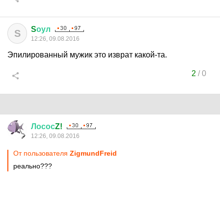
S
оул
S
12:26, 09.08.2016
Эпилированный мужик это изврат какой-та.
2
/
0
Лосос
Z!
12:26, 09.08.2016
От пользователя
ZigmundFreid
реально???