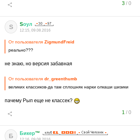
3
/
0
S
оул
S
12:15, 09.08.2016
От пользователя
ZigmundFreid
реально???
не знаю, но версия забавная
От пользователя
dr_greenthumb
великих классиков-да там сплошняк нарки олкаши шизики
пачему Рып еще не классек?
1
/
0
Бикер
™
Б
12:16, 09.08.2016