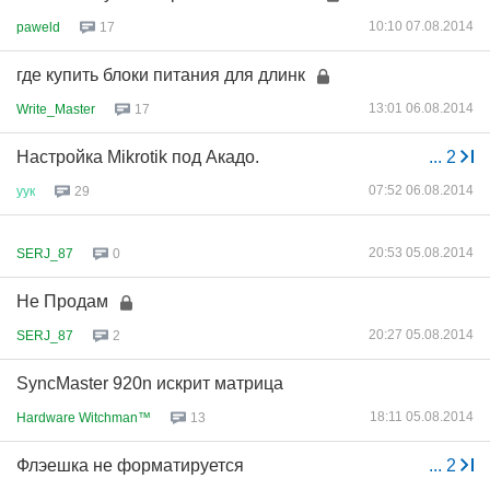
10:10 07.08.2014
paweld
17
где купить блоки питания для длинк
13:01 06.08.2014
Write_Master
17
Настройка Mikrotik под Акадо.
...
2
07:52 06.08.2014
уук
29
20:53 05.08.2014
SERJ_87
0
Не Продам
20:27 05.08.2014
SERJ_87
2
SyncMaster 920n искрит матрица
18:11 05.08.2014
Hardware Witchman™
13
Флэешка не форматируется
...
2