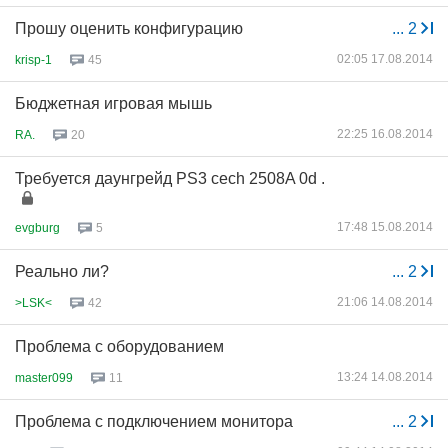
Прошу оценить конфигурацию
...
2
02:05 17.08.2014
krisp-1
45
Бюджетная игровая мышь
22:25 16.08.2014
RA.
20
Требуется даунгрейд PS3 cech 2508A 0d .
17:48 15.08.2014
evgburg
5
Реально ли?
...
2
21:06 14.08.2014
>LSK<
42
Проблема с оборудованием
13:24 14.08.2014
master099
11
Проблема с подключением монитора
...
2