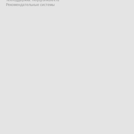
Техподдержка:
help@shkulev.ru
Рекомендательные системы