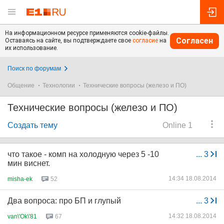
На информационном ресурсе применяются cookie-файлы.
Согласен
Оставаясь на сайте, вы подтверждаете свое
согласие
на
их использование.
Поиск по форумам
Общение
Технологии
Технические вопросы (железо и ПО)
Технические вопросы (железо и ПО)
Создать тему
Online 1
что такое - комп на холодную через 5 -10
...
3
мин виснет.
14:34 18.08.2014
misha-ek
52
Два вопроса: про БП и глупый
...
3
14:32 18.08.2014
van\'Ok\'81
67