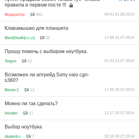
правила в первом посте !!!
00:41 01.08.2014
Модератор
401
Клавамышко для планшета
17:48 31.07.2014
BlackDeath[
моцк
]
20
Прошу помочь с выбором ноутбука.
01:33 31.07.2014
Targon
12
Возможен ли апгрейд Sony vaio cgn-
s360?
17:30 30.07.2014
Binom-2
13
Можно ли так сделать?
12:17 30.07.2014
iHustler
11
Выбор ноутбука
00:14 30.07.2014
student
ка
7