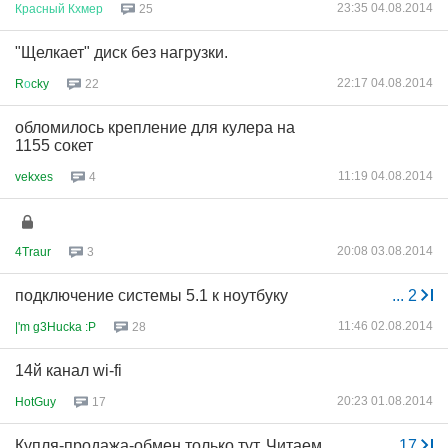
23:35 04.08.2014
Красный
Кхмер
25
"Щелкает" диск без нагрузки.
22:17 04.08.2014
R
о
cky
22
обломилось крепление для кулера на
1155 сокет
11:19 04.08.2014
vekxes
4
20:08 03.08.2014
4Traur
3
подключение системы 5.1 к ноутбуку
...
2
11:46 02.08.2014
|'m g3Hucka :P
28
14й канал wi-fi
20:23 01.08.2014
HotGuy
17
Купля-продажа-обмен только тут. Читаем
...
17