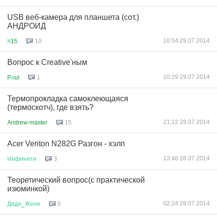
USB веб-камера для планшета (сот.)
АНДРОИД
10:54 29.07.2014
К
15
10
Вопрос к Creative'ным
10:29 29.07.2014
P
а
ul
1
Термопрокладка самоклеющаяся
(термоскотч), где взять?
21:22 28.07.2014
Andrew-master
15
Acer Veriton N282G Разгон - хэлп
13:46 28.07.2014
Инфинити
3
Теоретический вопрос(с практической
изюминкой)
02:24 28.07.2014
Дядя
_
Женя
5