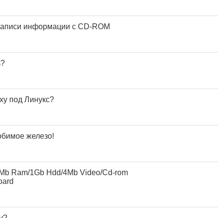
 записи информации с CD-ROM
ь?
ху под Линукс?
юбимое железо!
Mb Ram/1Gb Hdd/4Mb Video/Cd-rom
oard
kv?