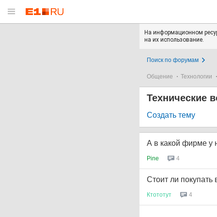
На информационном ресур
на их использование.
Поиск по форумам
Общение
Технологии
Технические в
Создать тему
А в какой фирме у
Pine
4
Стоит ли покупать
Ктототут
4