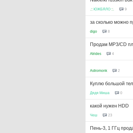
.::
ЮЖБЯЛО
::.
9
за сколько можно 
digo
8
Продам MP3/CD пле
Atrides
4
Astromonk
2
Куплю большой те
Дядя
Миша
0
какой нужен HDD
Чеш
23
Пень-3, 1 ГГц про