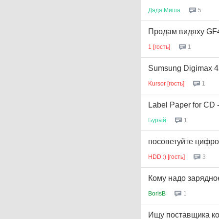
Дядя
Миша
5
Продам видяху GF4
1 [гость]
1
Sumsung Digimax 4
Kursor [гость]
1
Label Paper for CD 
Бурый
1
посоветуйте цифр
HDD :) [гость]
3
Кому надо зарядн
BorisB
1
Ищу поставщика к