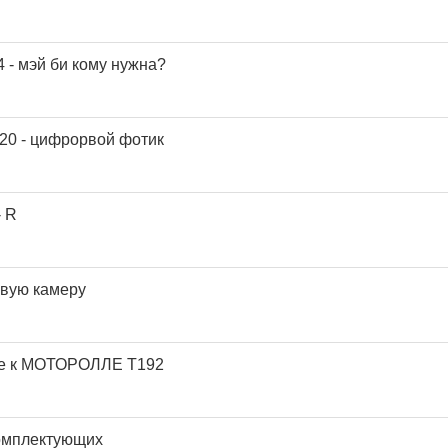
 - мэй би кому нужна?
20 - цифрорвой фотик
- R
овую камеру
ое к МОТОРОЛЛЕ Т192
омплектующих