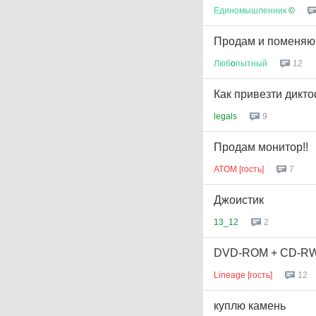
Единомышленник
©
Продам и поменяю
Люб
o
пытный
12
Как привезти дикт
legals
9
Продам монитор!!
ATOM [гость]
7
Джоистик
13_12
2
DVD-ROM + CD-RW
Lineage [гость]
12
куплю камень