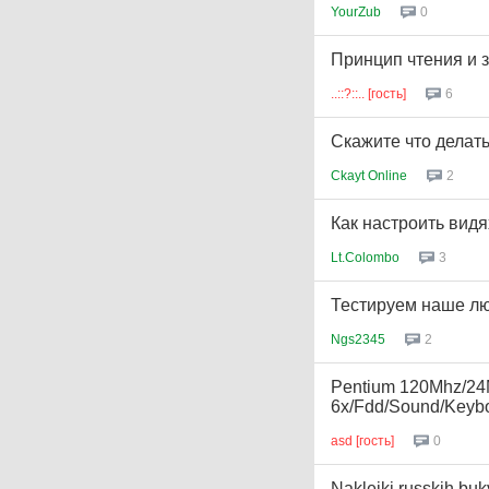
YourZub
0
Принцип чтения и
..::?::.. [гость]
6
Скажите что делат
Ckayt Online
2
Как настроить видя
Lt.Colombo
3
Тестируем наше л
Ngs2345
2
Pentium 120Mhz/24
6x/Fdd/Sound/Keyb
asd [гость]
0
Nakleiki russkih bu