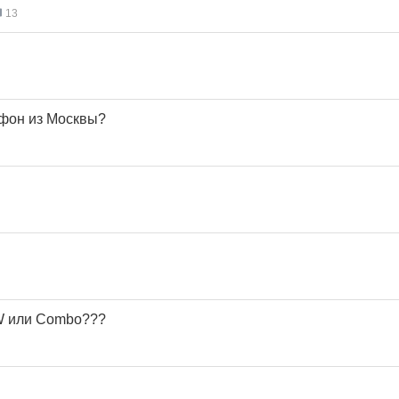
13
офон из Москвы?
 или Combo???