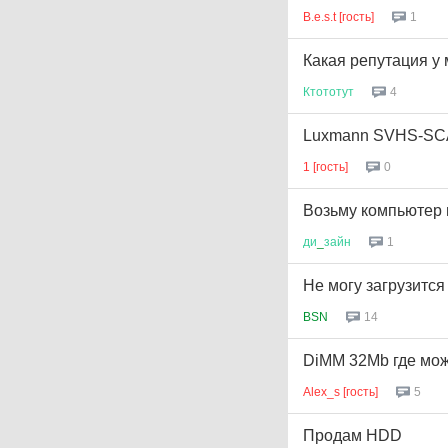
B.e.s.t [гость]
1
Какая репутация у
Ктототут
4
Luxmann SVHS-S
1 [гость]
0
Возьму компьютер 
ди
_
зайн
1
Не могу загрузится
BSN
14
DiMM 32Mb где мож
Alex_s [гость]
5
Продам HDD