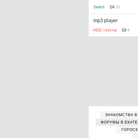
Switch
20
mp3 player
HDD :) [гость]
6
ЗНАКОМСТВА В
ФОРУМЫ В ЕКАТ
ГОРОС