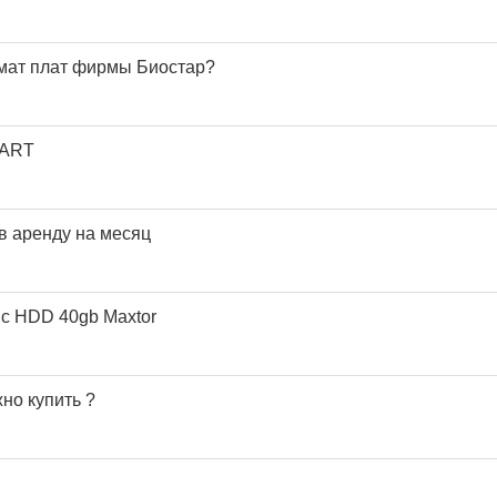
 мат плат фирмы Биостар?
CART
в аренду на месяц
 с HDD 40gb Maxtor
но купить ?