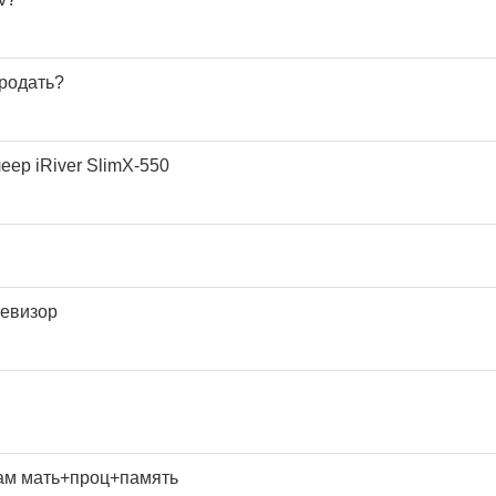
продать?
ер iRiver SlimX-550
левизор
дам мать+проц+память