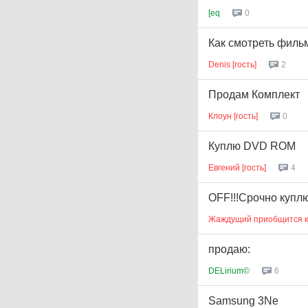
[eq
0
Как смотреть филь
Denis [гость]
2
Продам Комплект
Клоун [гость]
0
Куплю DVD ROM
Евгений [гость]
4
OFF!!!Срочно куплю
Жаждущий приобщится к т
продаю:
DELirium©
6
Samsung 3Ne