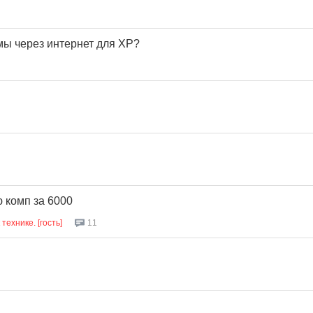
мы через интернет для XP?
 комп за 6000
ехнике. [гость]
11