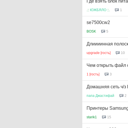
Где взять блок пит
.::
ЮЖБЯЛО
::.
1
se7500cw2
BOSK
5
Длиииинная полоска
upgrade [гость]
10
Чем открыть файл 
1 [гость]
3
Домашняя сеть ч/з B
папа
Джастифай
2
Принтеры Samsun
starik1
15