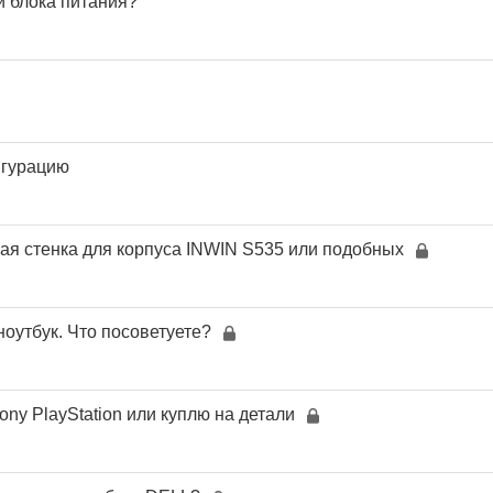
и блока питания?
игурацию
ая стенка для корпуса INWIN S535 или подобных
ноутбук. Что посоветуете?
ny PlayStation или куплю на детали