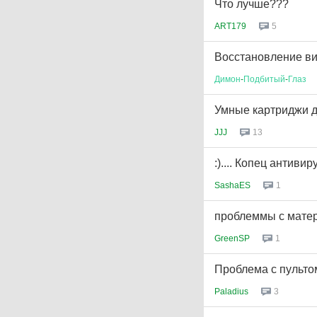
Что лучше???
ART179
5
Восстановление в
Димон
-
Подбитый
-
Глаз
Умные картриджи д
JJJ
13
:).... Копец антивирус
SashaES
1
проблеммы с мате
GreenSP
1
Проблема с пульто
Paladius
3