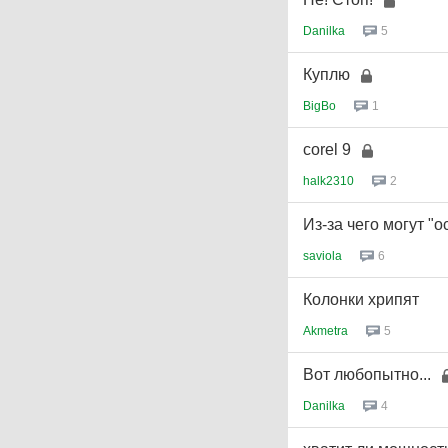
Danilka
5
Куплю
BigBo
1
corel 9
halk2310
2
Из-за чего могут "
saviola
6
Колонки хрипят
Akmetra
5
Вот любопытно...
Danilka
4