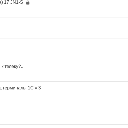
a) 17 JN1-S
к телеку?..
д терминалы 1С v 3