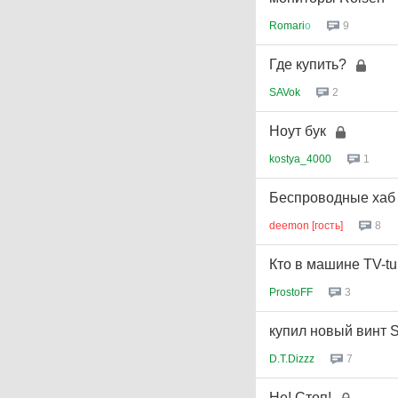
Romari
о
9
Где купить?
SAVok
2
Ноут бук
kostya_4000
1
Беспроводные хаб 
deemon [гость]
8
Кто в машине TV-tu
ProstoFF
3
купил новый винт S
D.T.Dizzz
7
Не! Стоп!