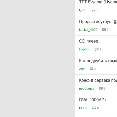
TFT E-yama (Liyam
Q231
2
Продаю ноутбук
kostya_4000
1
CD плеер
Барбос
1
Как подрубить комп 
Ater
3
Конфиг сервака по
neoplanza
3
DWL 2000AP+
BOSK
8