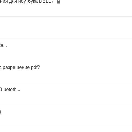
ания для ноутбука DELL?
...
с разрешение pdf?
luetoth...
g