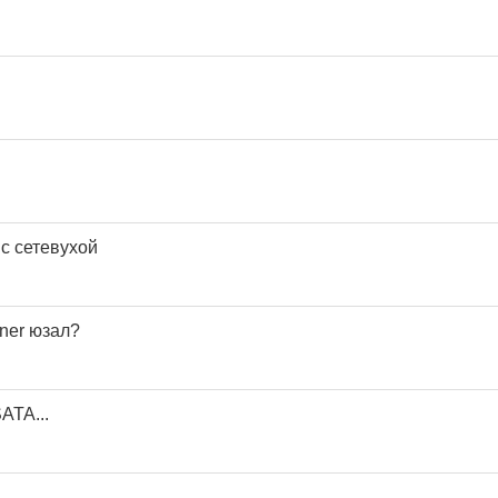
с сетевухой
ner юзал?
ATA...