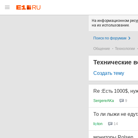
На информационном ресур
на их использование.
Поиск по форумам
Общение
Технологии
Технические в
Создать тему
Re :Есть 1000$, ну
SergereAKa
9
То ли лыжи не едут..
li
р
ton
14
мониторы Rolsen