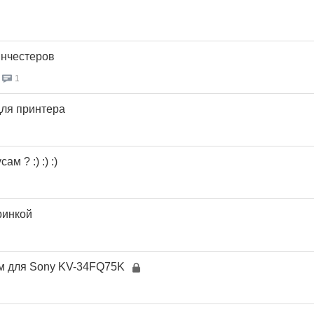
инчестеров
1
ля принтера
ам ? :) :) :)
ринкой
м для Sony KV-34FQ75K