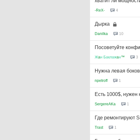
хватит ли мощност
-ReX-
4
Дырка
Danilka
10
Посоветуйте конф
Ж
a
н
Баклаж
a
н
™
3
Нужна левая боков
npetroff
1
Есть 1000$, нужен 
SergereAKa
1
Где ремонтируют So
Trast
1