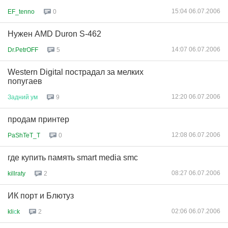
15:04 06.07.2006
EF_tenno
0
Нужен AMD Duron S-462
14:07 06.07.2006
Dr.PetrOFF
5
Western Digital пострадал за мелких
попугаев
12:20 06.07.2006
Задний
ум
9
продам принтер
12:08 06.07.2006
PaShTeT_T
0
где купить память smart media smc
08:27 06.07.2006
killraty
2
ИК порт и Блютуз
02:06 06.07.2006
kli
с
k
2