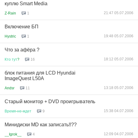
куплю Smart Media
21:47 05.07.2006
Z-Rain
1
Включение БП
19:48 05.07.2006
Hystric
1
Что за афёра ?
18:12 05.07.2006
Кто
тут
?
16
блок питания для LCD Hyundai
ImageQuest L50A
13:18 05.07.2006
Andsr
11
Старый монитор + DVD проигрыватель
15:38 04.07.2006
Время
-
не
-
ждет
9
Минидиски MD как записать!!??
12:09 04.07.2006
__Igrok__
4