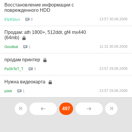
Восстановление информации с
поврежденного HDD
13:57 30.06.2006
ЮрЮрыч
9
Продам: ath 1800+, 512ddr, gf4 mx440
(64mb)
11:31 30.06.2006
Goodkat
1
продам принтер
23:57 29.06.2006
PaShTeT_T
3
Нужна видеокарта
23:57 29.06.2006
julek
1
497