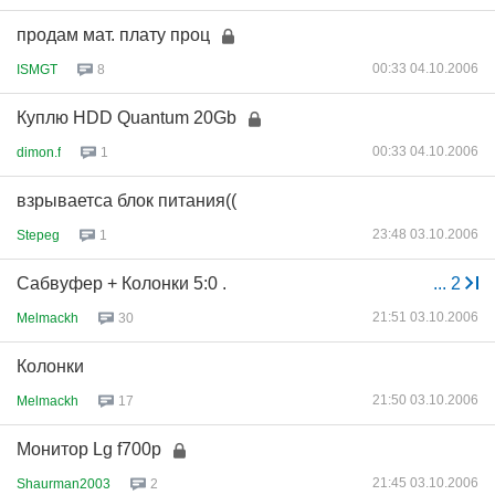
продам мат. плату проц
00:33 04.10.2006
ISMGT
8
Куплю HDD Quantum 20Gb
00:33 04.10.2006
dimon.f
1
взрываетса блок питания((
23:48 03.10.2006
Stepeg
1
Сабвуфер + Колонки 5:0 .
...
2
21:51 03.10.2006
Melmackh
30
Колонки
21:50 03.10.2006
Melmackh
17
Монитор Lg f700p
21:45 03.10.2006
Shaurman2003
2