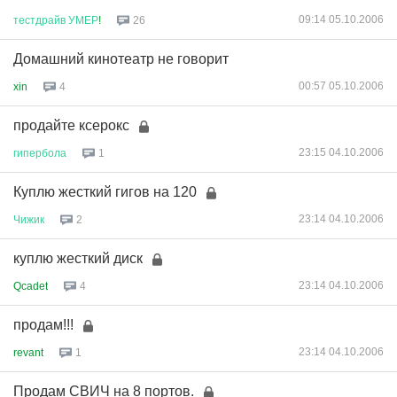
09:14 05.10.2006
тестдрайв
УМЕР
!
26
Домашний кинотеатр не говорит
00:57 05.10.2006
xin
4
продайте ксерокс
23:15 04.10.2006
гипербола
1
Куплю жесткий гигов на 120
23:14 04.10.2006
Чижик
2
куплю жесткий диск
23:14 04.10.2006
Qcadet
4
продам!!!
23:14 04.10.2006
revant
1
Продам СВИЧ на 8 портов.