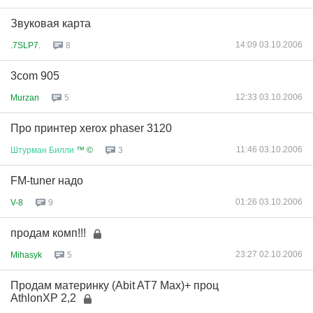
Звуковая карта
14:09 03.10.2006
.7SLP7.
8
3com 905
12:33 03.10.2006
Murzan
5
Про принтер xerox phaser 3120
11:46 03.10.2006
Штурман
Билли
™ ©
3
FM-tuner надо
01:26 03.10.2006
V-8
9
продам комп!!!
23:27 02.10.2006
Mihasyk
5
Продам материнку (Аbit AT7 Max)+ проц
AthlonXP 2,2