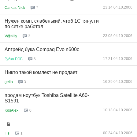
23:14 04.10.2006
Carkas-Nick
7
Нужен комп, слабенький, чтоб 1С тянул и
по сетке работал
23:05 04.10.2006
V@siliy
3
Апгрейд бука Compaq Evo n600c
17:21 04.10.2006
Губка
БОБ
6
Никто такой комлект не продает
16:29 04.10.2006
gello
3
продам ноутбук Toshiba Satellite A60-
S1591
10:13 04.10.2006
KosAlex
0
00:34 04.10.2006
Fis
1