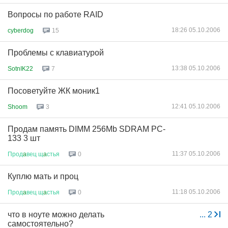
Вопросы по работе RAID
18:26 05.10.2006
cyberdog
15
Проблемы с клавиатурой
13:38 05.10.2006
SotnIK22
7
Посоветуйте ЖК моник1
12:41 05.10.2006
Shoom
3
Продам память DIMM 256Mb SDRAM PC-
133 3 шт
11:37 05.10.2006
Прод
a
вец
щ
a
стья
0
Куплю мать и проц
11:18 05.10.2006
Прод
a
вец
щ
a
стья
0
что в ноуте можно делать
...
2
самостоятельно?