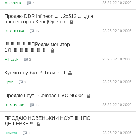
23:26 02.10.2006
MolohBbk
7
Продаю DDR Infineon....... 2x512 ......для
процессоров Xeon|Opteron.
23:25 02.10.2006
RLX_Baske
12
!!!!!!!!!!!!!!!!!!!!!!ПРодам монитор
17!!!!!!!!!!!!!!!!!!!!!!!!!!!!!!!
23:25 02.10.2006
Mihasyk
2
Куплю ноутбук P-II или P-III
23:25 02.10.2006
Optik
3
Продаю ноут....Compaq EVO N600c
23:25 02.10.2006
RLX_Baske
12
ПРОДАЮ НОВЕНЬКИЙ НОУТ!!!!!!! ПО
ДЕШЕВКЕ!!!!
23:25 02.10.2006
Ни
k
ита
1