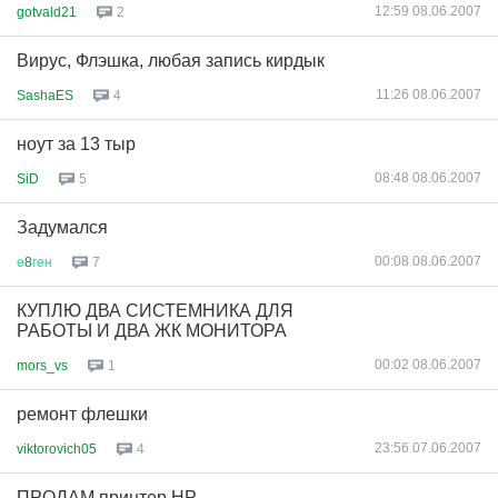
12:59 08.06.2007
gotvald21
2
Вирус, Флэшка, любая запись кирдык
11:26 08.06.2007
SashaES
4
ноут за 13 тыр
08:48 08.06.2007
SiD
5
Задумался
00:08 08.06.2007
е
8
ген
7
КУПЛЮ ДВА СИСТЕМНИКА ДЛЯ
РАБОТЫ И ДВА ЖК МОНИТОРА
00:02 08.06.2007
mors_vs
1
ремонт флешки
23:56 07.06.2007
viktorovich05
4
ПРОДАМ принтер HP