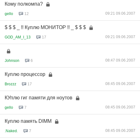
Кому полкомпа?
09:21 09.06.2007
gello
12
$ $ $ _ !! Куплю МОНИТОР !! _ $ $ $
09:21 09.06.2007
GOD_AM_I_13
17
08:47 09.06.2007
Johnson
6
Куплю процессор
08:45 09.06.2007
Brozzz
17
КУплю гиг памяти для ноутов
08:45 09.06.2007
gello
7
Куплю память DIMM
08:45 09.06.2007
.Naked.
7