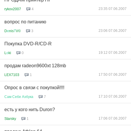
23:35 07.06.2007
rykov2007
4
вопрос по питанию
23:06 07.06.2007
D
е
nis
Т
V©
3
Покупка DVD-R/CD-R
19:12 07.06.2007
L
о
ki
0
продам radeon9600xt 128mb
17:50 07.06.2007
LEX7103
1
Опрос в связи с покупкой!!!!
17:10 07.06.2007
Сам
Себе
Азбука
7
есть у кого нить Duron?
17:06 07.06.2007
Starsky
1