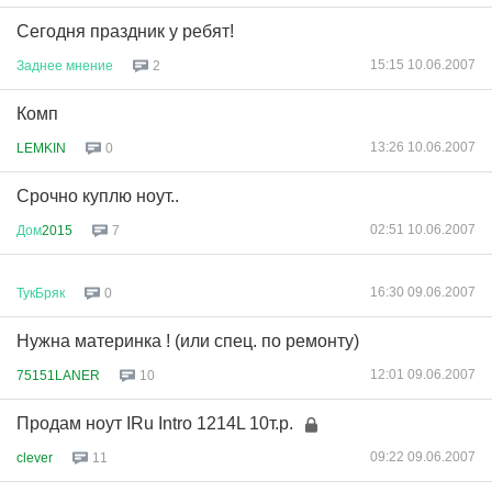
Сегодня праздник у ребят!
15:15 10.06.2007
Заднее
мнение
2
Комп
13:26 10.06.2007
LEMKIN
0
Срочно куплю ноут..
02:51 10.06.2007
Дом
2015
7
16:30 09.06.2007
ТукБряк
0
Нужна материнка ! (или спец. по ремонту)
12:01 09.06.2007
75151LANER
10
Продам ноут IRu Intro 1214L 10т.р.
09:22 09.06.2007
clever
11