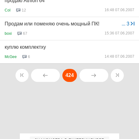
продаю Athlon 64
16:48 07.06.2007
Col
12
Продам или поменяю очень мощный ПК!
...
3
15:36 07.06.2007
boxi
67
куплю комплектху
14:48 07.06.2007
McGee
6
424