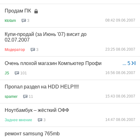
Продам ПК
08:42 09.06.2007
ktotam
3
Купи-продай (за Июнь '07) висит до
02.07.2007
23:25 08.06.2007
Модератор
3
Очень плохой магазин Компьютер Профи
...
5
16:56 08.06.2007
JS
101
Пропал раздел на HDD HELP!!!!
15:43 08.06.2007
spamer
11
Ноутбамбук – жёсткий ОФФ
14:47 08.06.2007
Заднее
мнение
3
ремонт samsung 765mb