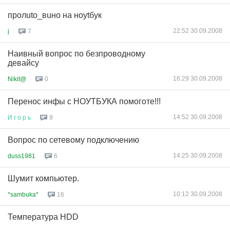
пролuto_вuно на ноуtбук
22:52 30.09.2008
j
7
Наивный вопрос по безпроводному
девайсу
16:29 30.09.2008
Nikit@
0
Перенос инфы с НОУТБУКА помоготе!!!
14:52 30.09.2008
И
г
о
р
ь
9
Вопрос по сетевому подключению
14:25 30.09.2008
duss1981
6
Шумит компьютер.
10:12 30.09.2008
*sambuka*
16
Температура HDD