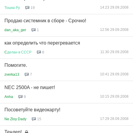
14:23 29.09.2008
Тошка
Ру
19
Продаю системник в сборе - Срочно!
12:56 29.09.2008
dan_aka_ger
1
как определить что перегревается
11:30 29.09.2008
C
делан
в
СССР
6
Помогите.
10:41 29.09.2008
zverka13
7
NEC 2500A - не пишет!
10:15 29.09.2008
Anha
9
Посоветуйте видеокарту!
17:29 28.09.2008
Ne Zloy Dady
15
Тендер!