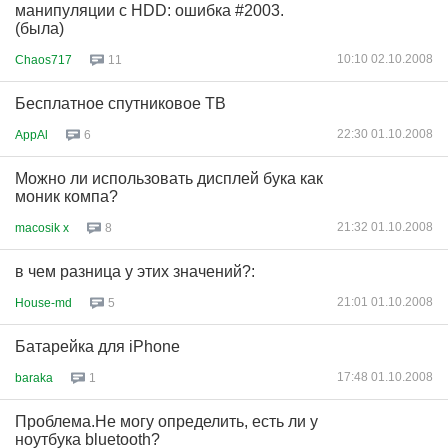
манипуляции с HDD: ошибка #2003.
(была)
10:10 02.10.2008
Chaos717
11
Бесплатное спутниковое ТВ
22:30 01.10.2008
AppAl
6
Можно ли использовать дисплей бука как
моник компа?
21:32 01.10.2008
macosik x
8
в чем разница у этих значений?:
21:01 01.10.2008
House-md
5
Батарейка для iPhone
17:48 01.10.2008
baraka
1
Проблема.Не могу определить, есть ли у
ноутбука bluetooth?