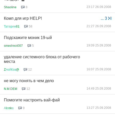
23:17 26.09.2008
Shaoline
8
Комп для игр HELP!
...
3
21:27 26.09.2008
Татарин
81
58
Подскажите моник 19-ый
19:09 25.09.2008
smeshnoi007
5
удаление системного блока от рабочего
места
16:07 25.09.2008
Z
лойКак
@
12
не могу понять в чем дело
14:49 25.09.2008
N.M.DEM
12
Помогите настроить вай-фай
13:27 25.09.2008
А
l
е
nk
а
9