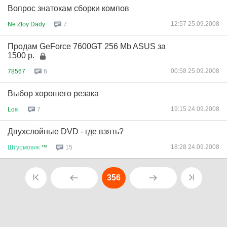
Вопрос знатокам сборки компов
12:57 25.09.2008
Ne Zloy Dady
7
Продам GeForce 7600GT 256 Mb ASUS за
1500 р.
00:58 25.09.2008
78567
6
Выбор хорошего резака
19:15 24.09.2008
Lo
к
i
7
Двухслойные DVD - где взять?
18:28 24.09.2008
Штурмовик
™
15
356