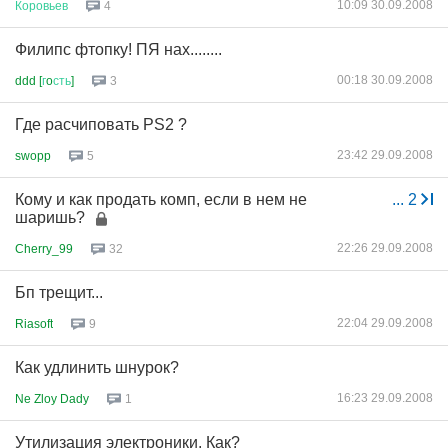
10:09 30.09.2008
Коровьев
4
Филипс фтопку! ПЯ нах........
00:18 30.09.2008
ddd [
г
o
сть
]
3
Где расчиповать PS2 ?
23:42 29.09.2008
swopp
5
Кому и как продать комп, если в нем не
...
2
шаришь?
22:26 29.09.2008
Cherry_99
32
Бп трещит...
22:04 29.09.2008
Riasoft
9
Как удлинить шнурок?
16:23 29.09.2008
Ne Zloy Dady
1
Утилизация электроники. Как?