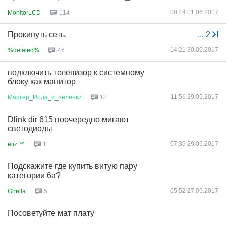
08:44 01.06.2017
MonitorLCD
114
Прокинуть сеть.
...
2
14:21 30.05.2017
%deleted%
46
подключить телевизор к системному
блоку как манитор
11:56 29.05.2017
Мастер
_
Йода
_
и
_
зелёнки
18
Dlink dir 615 поочередно мигают
светодиоды
07:39 29.05.2017
eliz ™
1
Подскажите где купить витую пару
категории 6a?
05:52 27.05.2017
Ghella
5
Посоветуйте мат плату