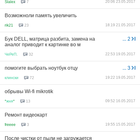
20:06 23.05.2017
Slalex
7
Возможноли память увеличить
18:19 21.05.2017
rik21
23
Бук DELL, матрица разбита, замена на
...
2
аналог приводит к картинке во м
22:53 19.05.2017
ЧеРеП
.
32
помогите выбрать ноутбук отцу
...
3
19:22 19.05.2017
клински
72
обрывы Wi-fi mikrotik
09:52 16.05.2017
*
жня
*
13
Ремонт видеокарт
19:55 15.05.2017
freeee
3
После чистки от пыли не загружается