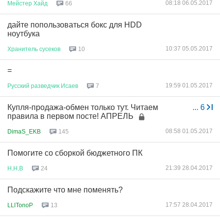
08:18 06.05.2017
Мейстер
Хайд
66
дайте попользоваться бокс для HDD
ноутбука
10:37 05.05.2017
Хранитель
сусеков
10
=
19:59 01.05.2017
Русский
разведчик
Исаев
7
Купля-продажа-обмен только тут. Читаем
...
6
правила в первом посте! АПРЕЛЬ
08:58 01.05.2017
DimaS_EKB
145
Помогите со сборкой бюджетного ПК
21:39 28.04.2017
Н
.
Н
.
В
24
Подскажите что мне поменять?
17:57 28.04.2017
LLlTonoP
13