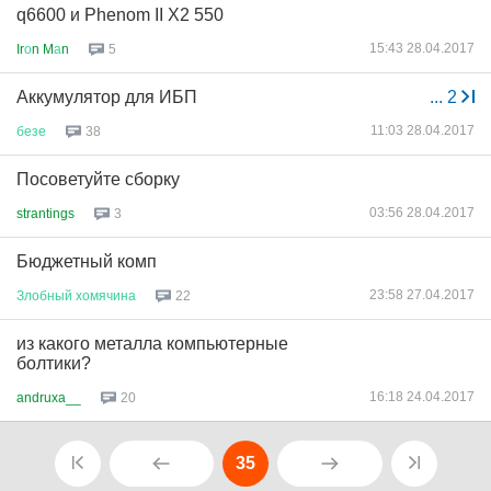
q6600 и Phenom II X2 550
15:43 28.04.2017
Ir
о
n M
а
n
5
Аккумулятор для ИБП
...
2
11:03 28.04.2017
безе
38
Посоветуйте сборку
03:56 28.04.2017
strantings
3
Бюджетный комп
23:58 27.04.2017
Злобный
хомячина
22
из какого металла компьютерные
болтики?
16:18 24.04.2017
andruxa__
20
35