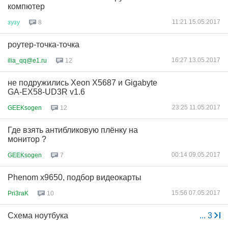
компютер
11:21 15.05.2017
зузу
8
роутер-точка-точка
16:27 13.05.2017
ilia_qq@e1.ru
12
не подружились Xeon X5687 и Gigabyte
GA-EX58-UD3R v1.6
23:25 11.05.2017
GEEKsogen
12
Где взять антибликовую плёнку на
монитор ?
00:14 09.05.2017
GEEKsogen
7
Phenom x9650, подбор видеокарты
15:56 07.05.2017
Pri3raK
10
Схема ноутбука
...
3