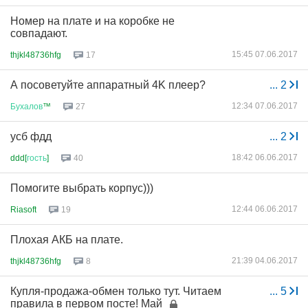
Номер на плате и на коробке не
совпадают.
15:45 07.06.2017
thjkl48736hfg
17
А посоветуйте аппаратный 4K плеер?
...
2
12:34 07.06.2017
Бухалов
™
27
усб фдд
...
2
18:42 06.06.2017
ddd[
гость
]
40
Помогите выбрать корпус)))
12:44 06.06.2017
Riasoft
19
Плохая АКБ на плате.
21:39 04.06.2017
thjkl48736hfg
8
Купля-продажа-обмен только тут. Читаем
...
5
правила в первом посте! Май