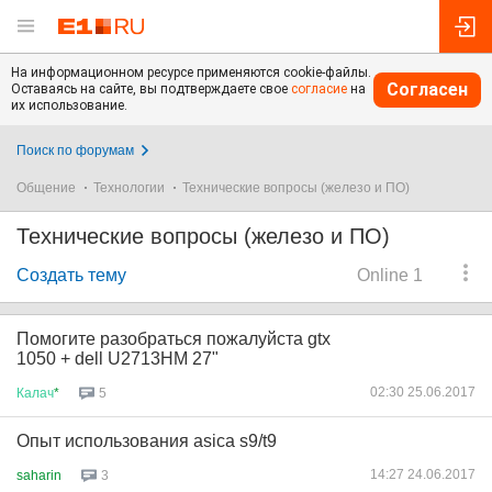
На информационном ресурсе применяются cookie-файлы.
Согласен
Оставаясь на сайте, вы подтверждаете свое
согласие
на
их использование.
Поиск по форумам
Общение
Технологии
Технические вопросы (железо и ПО)
Технические вопросы (железо и ПО)
Создать тему
Online 1
Помогите разобраться пожалуйста gtx
1050 + dell U2713HM 27"
02:30 25.06.2017
Калач
*
5
Опыт использования asica s9/t9
14:27 24.06.2017
saharin
3