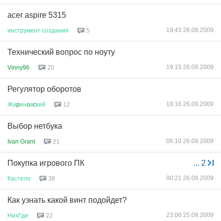
acer aspire 5315
19:43 26.09.2009
инструмент
создания
5
Технический вопрос по ноуту
19:15 26.09.2009
Vinny96
20
Регулятор оборотов
18:16 26.09.2009
Жи
p
ин
o
в
c
кий
12
Выбор нетбука
06:10 26.09.2009
Ivan Grant
21
Покупка игрового ПК
...
2
00:21 26.09.2009
Кастело
36
Как узнать какой винт подойдет?
23:06 25.09.2009
НихГди
22