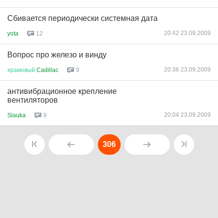
Сбивается периодически системная дата
20:42 23.09.2009
yota
12
Вопрос про железо и винду
20:36 23.09.2009
храмовый
Cadillac
9
антивибрационное крепление
вентиляторов
20:04 23.09.2009
Slauka
9
306