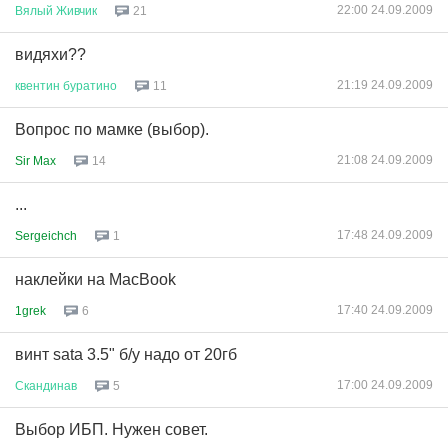
22:00 24.09.2009
Вялый
Живчик
21
видяхи??
21:19 24.09.2009
квентин
буратино
11
Вопрос по мамке (выбор).
21:08 24.09.2009
Sir Max
14
...
17:48 24.09.2009
Sergeichch
1
наклейки на MacBook
17:40 24.09.2009
1grek
6
винт sata 3.5" б/у надо от 20гб
17:00 24.09.2009
Скандинав
5
Выбор ИБП. Нужен совет.