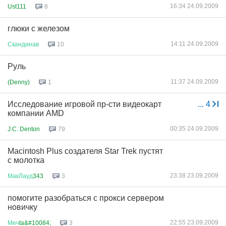
16:34 24.09.2009
Ust111
8
глюки с железом
14:11 24.09.2009
Скандинав
10
Руль
11:37 24.09.2009
(Denny)
1
Исследование игровой пр-сти видеокарт
...
4
компании AMD
00:35 24.09.2009
J.C. Denton
79
Macintosh Plus создателя Star Trek пустят
с молотка
23:38 23.09.2009
МакЛауд
343
3
помогите разобраться с прокси сервером
новичку
22:55 23.09.2009
Меч
ta&#10084;
3