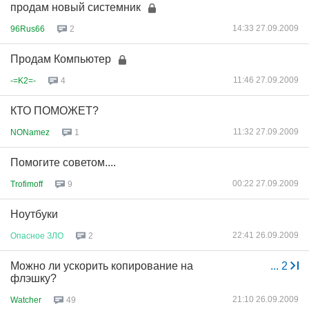
продам новый системник
14:33 27.09.2009
96Rus66
2
Продам Компьютер
11:46 27.09.2009
-=K2=-
4
КТО ПОМОЖЕТ?
11:32 27.09.2009
NONamez
1
Помогите советом....
00:22 27.09.2009
Trofimoff
9
Ноутбуки
22:41 26.09.2009
Опасное
ЗЛО
2
Можно ли ускорить копирование на
...
2
флэшку?
21:10 26.09.2009
Watcher
49