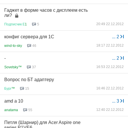
Гаджет в форме часов с дисплеем есть
ли?
20:49 22.12.2012
Подписчик
Е
1
5
конфиг сервера для 1С
...
2
18:17 22.12.2012
wind-to-sky
46
-
...
2
16:53 22.12.2012
Sovetsky™
37
Вопрос по БТ адаптеру
16:46 22.12.2012
Бург
™
15
amd a 10
...
3
12:40 22.12.2012
anatama
55
Петля (Шарнир) для Acer Aspire one
series P1VE6