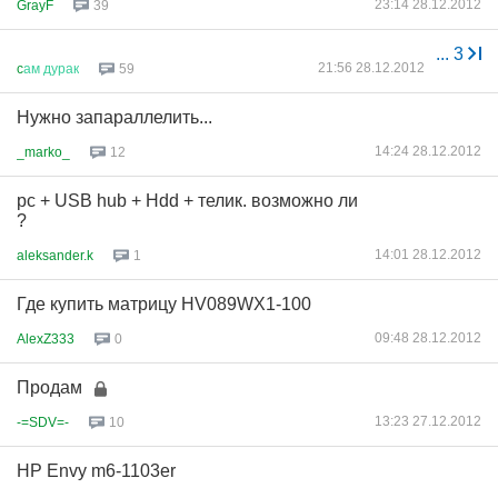
23:14 28.12.2012
GrayF
39
...
3
21:56 28.12.2012
c
ам
дурак
59
Нужно запараллелить...
14:24 28.12.2012
_marko_
12
pc + USB hub + Hdd + телик. возможно ли
?
14:01 28.12.2012
aleksander.k
1
Где купить матрицу HV089WX1-100
09:48 28.12.2012
AlexZ333
0
Продам
13:23 27.12.2012
-=SDV=-
10
HP Envy m6-1103er