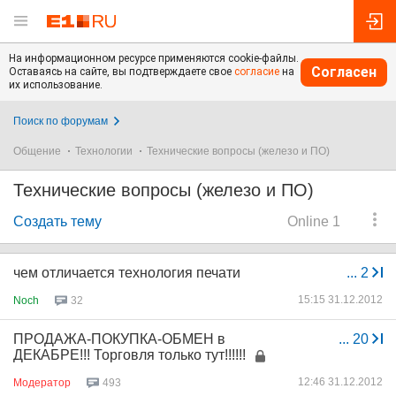
На информационном ресурсе применяются cookie-файлы.
Согласен
Оставаясь на сайте, вы подтверждаете свое
согласие
на
их использование.
Поиск по форумам
Общение
Технологии
Технические вопросы (железо и ПО)
Технические вопросы (железо и ПО)
Создать тему
Online 1
чем отличается технология печати
...
2
15:15 31.12.2012
Noch
32
ПРОДАЖА-ПОКУПКА-ОБМЕН в
...
20
ДЕКАБРЕ!!! Торговля только тут!!!!!!
12:46 31.12.2012
Модератор
493