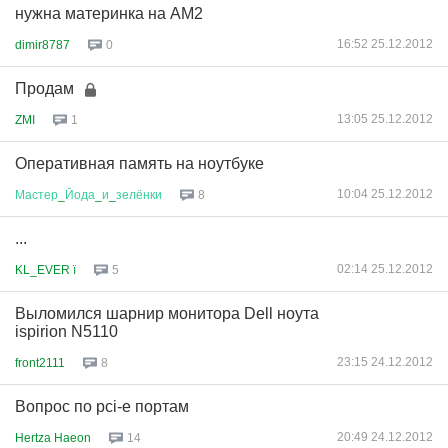
нужна материнка на AM2
16:52 25.12.2012
dimir8787
0
Продам
13:05 25.12.2012
ZMI
1
Оперативная память на ноутбуке
10:04 25.12.2012
Мастер
_
Йода
_
и
_
зелёнки
8
...
02:14 25.12.2012
KL_EVER ї
5
Выломился шарнир монитора Dell ноута
ispirion N5110
23:15 24.12.2012
front2111
8
Вопрос по pci-e портам
20:49 24.12.2012
Hertza Haeon
14