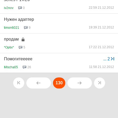
22:59 21.12.2012
iv2nov
0
Нужен адаптер
19:39 21.12.2012
timon6021
9
продам
17:22 21.12.2012
*Optix*
5
Помогитеееее
...
2
11:58 21.12.2012
Mischa65
26
130