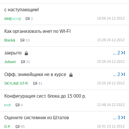
с наступающим!
19:56 24.12.2012
ddd[
гость
]
3
Как организовать инет по WI-FI
15:26 24.12.2012
Black&
10
закрыто
...
2
15:26 24.12.2012
Julbani
31
Офф, эникейщики не в курсе
...
2
15:25 24.12.2012
SKYLINE GT-R
41
Конфигурация сист. блока до 15 000 р.
12:48 24.12.2012
r
оо
t
4
Оцените системник из Штатов
...
3
16:31 23.12.2012
D.P.
65