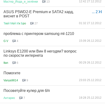
12:42 27.12.2012
Мастер
_
Йода
_
и
_
зелёнки
13
ASUS P5WD2-E Premium и SATA2 хард,
...
2
виснет в POST
01:32 27.12.2012
Тв
o
й
М
o
й
И
x
Б
po
27
проблема с принтером samsung ml-1210
15:09 26.12.2012
G V
4
Linksys E1200 или Вин 8 негодяи? вопрос
по скорости интернета
00:29 26.12.2012
Itan
6
Помогите
23:03 25.12.2012
Vanya9814
9
Посоветуйте кулер для б/п
19:28 25.12.2012
Антарио
7