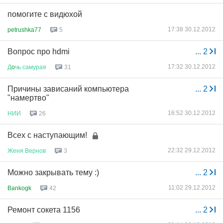
помогите с видюхой
17:38 30.12.2012
petrushka77
5
Вопрос про hdmi
...
2
17:32 30.12.2012
Д
o
чь
самурая
31
Причины зависаний компьютера
...
2
"намертво"
16:52 30.12.2012
НИИ
26
Всех с наступающим!
22:32 29.12.2012
Женя
Вернов
3
Можно закрывать тему :)
...
2
11:02 29.12.2012
Bankogk
42
Ремонт сокета 1156
...
2