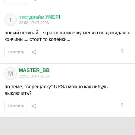
тестдрайв
УМЕР
!
Т
22:08, 17.07.2006
новый покупай... я раз в пятилетку меняю не дожидаясь
кончины.... стоит то копейки...
0
Ответить
MASTER_BB
M
15:52, 18.07.2006
по теме, "верещалку" UPSа можно как нибудь
выключить?
0
Ответить