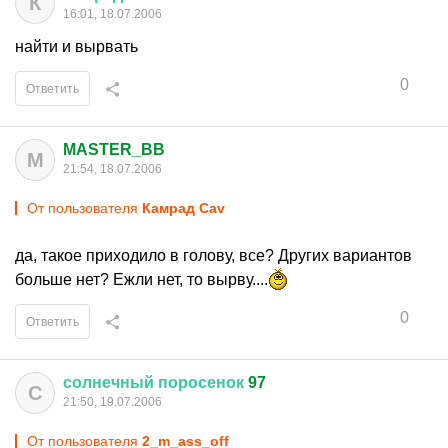
К
16:01, 18.07.2006
найти и вырвать
0
Ответить
MASTER_BB
M
21:54, 18.07.2006
От пользователя
Камрад Cav
да, такое приходило в голову, все? Других вариантов
больше нет? Ежли нет, то вырву....
0
Ответить
солнечный
поросенок
97
С
21:50, 19.07.2006
От пользователя
2_m_ass_off