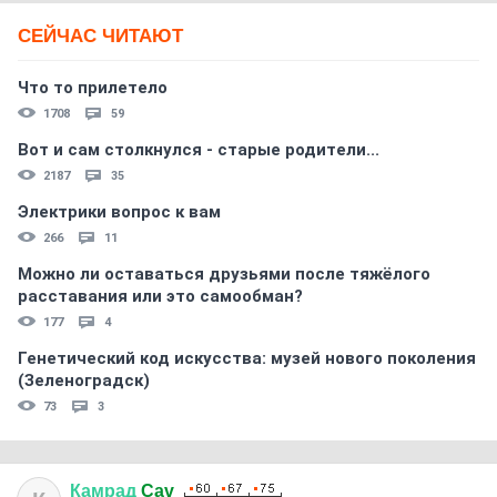
СЕЙЧАС ЧИТАЮТ
Что то прилетело
1708
59
Вот и сам столкнулся - старые родители...
2187
35
Электрики вопрос к вам
266
11
Можно ли оставаться друзьями после тяжёлого
расставания или это самообман?
177
4
Генетический код искусства: музей нового поколения
(Зеленоградск)
73
3
Камрад
Cav