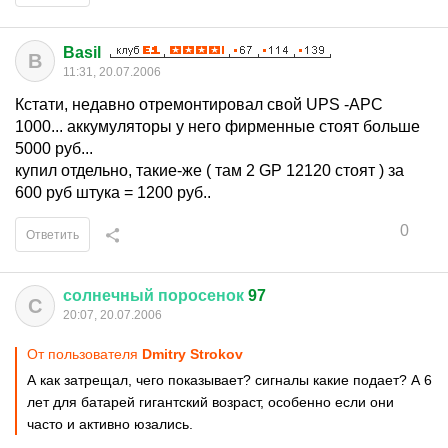
Basil
B
11:31, 20.07.2006
Кстати, недавно отремонтировал свой UPS -APC
1000... аккумуляторы у него фирменные стоят больше
5000 руб...
купил отдельно, такие-же ( там 2 GP 12120 стоят ) за
600 руб штука = 1200 руб..
0
Ответить
солнечный
поросенок
97
С
20:07, 20.07.2006
От пользователя
Dmitry Strokov
А как затрещал, чего показывает? сигналы какие подает? А 6
лет для батарей гигантский возраст, особенно если они
часто и активно юзались.