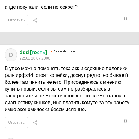
а где покупали, если не секрет?
0
Ответить
ddd [
г
o
сть
]
D
22:01, 20.07.2006
В упсе можно поменять тока акк и сдохшие полевики
(аля ирфз44, стоят копейки, дохнут редко, но бывает)
более там чинить нечего. Присоединюсь к мнению
купить новый, если вы сам не разбираетесь в
электронике и не можете произвести элементарную
диагностику кишков, ибо платить комуто за эту работу
имхо экономически бессмысленно.
0
Ответить