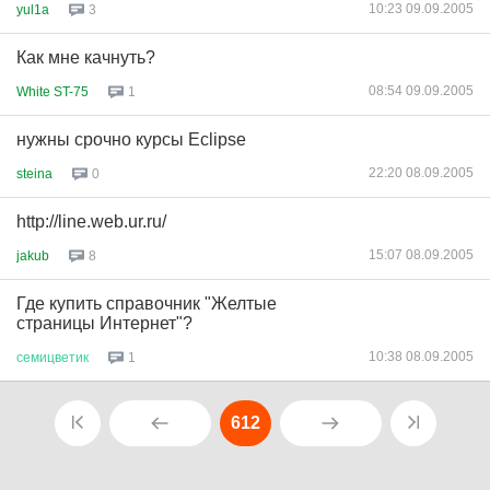
10:23 09.09.2005
yul1a
3
Как мне качнуть?
08:54 09.09.2005
White ST-75
1
нужны срочно курсы Eclipse
22:20 08.09.2005
steina
0
http://line.web.ur.ru/
15:07 08.09.2005
jakub
8
Где купить справочник "Желтые
страницы Интернет"?
10:38 08.09.2005
семицветик
1
612