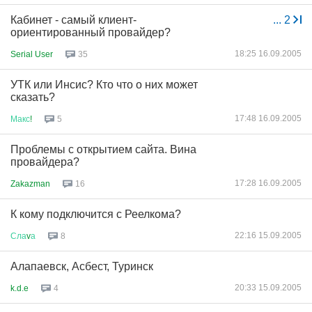
Кабинет - самый клиент-
...
2
ориентированный провайдер?
18:25 16.09.2005
Serial User
35
УТК или Инсис? Кто что о них может
сказать?
17:48 16.09.2005
Макс
!
5
Проблемы с открытием сайта. Вина
провайдера?
17:28 16.09.2005
Zakazman
16
К кому подключится с Реелкома?
22:16 15.09.2005
Сла
v
а
8
Алапаевск, Асбест, Туринск
20:33 15.09.2005
k.d.e
4