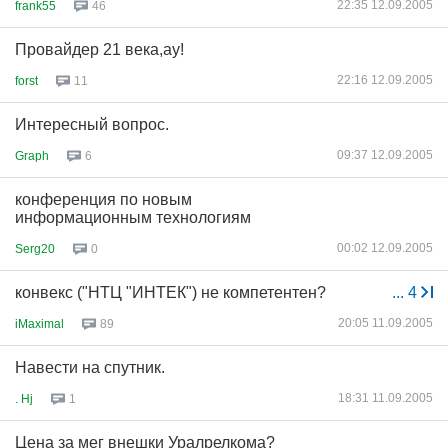
22:35 12.09.2005
frank55
46
Провайдер 21 века,ау!
22:16 12.09.2005
forst
11
Интересный вопрос.
09:37 12.09.2005
Graph
6
конференция по новым
информационным технологиям
00:02 12.09.2005
Serg20
0
конвекс ("НТЦ "ИНТЕК") не компетентен?
...
4
20:05 11.09.2005
iMaximal
89
Навести на спутник.
18:31 11.09.2005
. Hj
1
Цена за мег внешки Уралрелкома?