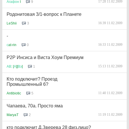
17:28 11.02.2009
9
Агафон
I
Родонитовая 3/1-вопрос к Планете
16:39 11.02.2009
3
LeShii
-
16:33 11.02.2009
0
с
at-rin
P2P Инсиса и Виста Хоум Премиум
15:13 11.02.2009
1
АВ
: [
А
][
Вэ
]
Кто подключит? Проезд
Промышленный 6?
11:40 11.02.2009
5
Antibiotic
Чапаева, 70а. Просто яма
11:19 11.02.2009
2
MaryaT
кто подключит Д.Зверева 28 физ.лицо?