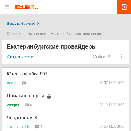
Поиск по форумам
Общение
Технологии
Екатеринбургские провайдеры
Екатеринбургские провайдеры
Создать тему
Online 3
Ютел - ошибка 691
10:57 12.02.2009
17
Лексо
Помагите пацеки
09:19 12.02.2009
4
Weeper
Чердынская 4
07:59 12.02.2009
5
Катерина
.
Н
.
К
.