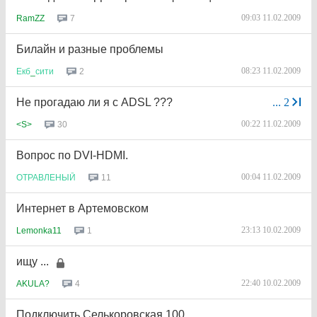
09:03 11.02.2009
7
RamZZ
Билайн и разные проблемы
08:23 11.02.2009
2
Екб
_
сити
Не прогадаю ли я с ADSL ???
...
2
00:22 11.02.2009
30
<S>
Вопрос по DVI-HDMI.
00:04 11.02.2009
11
ОТРАВЛЕНЫЙ
Интернет в Артемовском
23:13 10.02.2009
1
Lemonka11
ищу ...
22:40 10.02.2009
4
AKULA?
Подключить Селькоровская 100