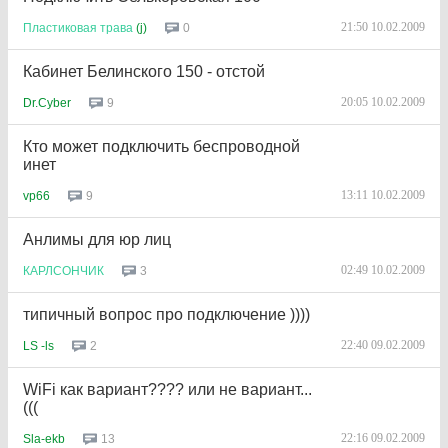
21:50 10.02.2009
0
Пластиковая
трава
(j)
Кабинет Белинского 150 - отстой
20:05 10.02.2009
9
Dr.Cyber
Кто может подключить беспроводной
инет
13:11 10.02.2009
9
vp66
Анлимы для юр лиц
02:49 10.02.2009
3
КАРЛСОНЧИК
типичный вопрос про подключение ))))
22:40 09.02.2009
2
LS -ls
WiFi как вариант???? или не вариант...
(((
22:16 09.02.2009
13
Sla-ekb