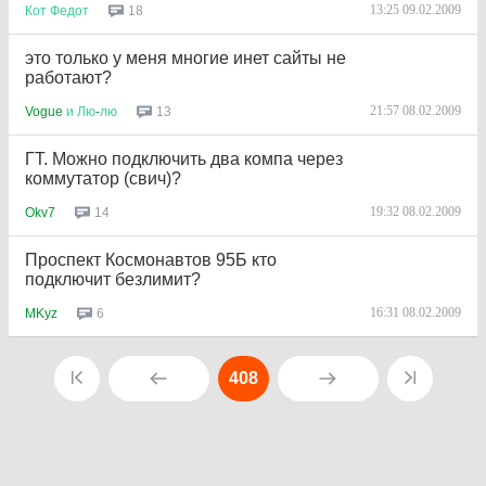
13:25 09.02.2009
18
Кот
Федот
это только у меня многие инет сайты не
работают?
21:57 08.02.2009
13
Vogue
и
Лю
-
лю
ГТ. Можно подключить два компа через
коммутатор (свич)?
19:32 08.02.2009
14
Okv7
Проспект Космонавтов 95Б кто
подключит безлимит?
16:31 08.02.2009
6
MKyz
408