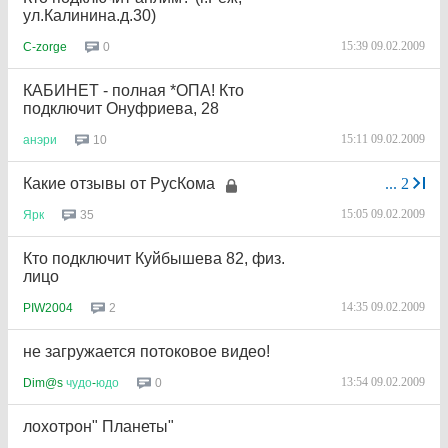
ул.Калинина.д.30)
15:39 09.02.2009
0
C-zorge
КАБИНЕТ - полная *ОПА! Кто
подключит Онуфриева, 28
15:11 09.02.2009
10
анэри
Какие отзывы от РусКома
...
2
15:05 09.02.2009
35
Ярк
Кто подключит Куйбышева 82, физ.
лицо
14:35 09.02.2009
2
PIW2004
не загружается потоковое видео!
13:54 09.02.2009
0
Dim@s
чудо
-
юдо
лохотрон" Планеты"