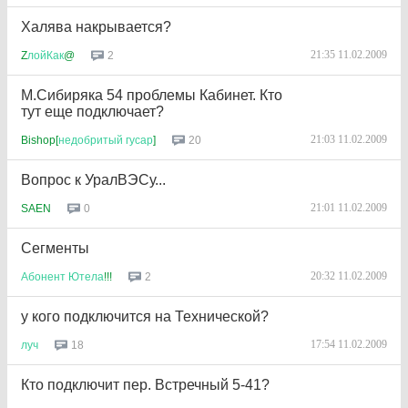
Халява накрывается?
21:35 11.02.2009
2
Z
лойКак
@
М.Сибиряка 54 проблемы Кабинет. Кто
тут еще подключает?
21:03 11.02.2009
20
Bishop[
недобритый
гусар
]
Вопрос к УралВЭСу...
21:01 11.02.2009
0
SAEN
Сегменты
20:32 11.02.2009
2
Абонент
Ютела
!!!
у кого подключится на Технической?
17:54 11.02.2009
18
луч
Кто подключит пер. Встречный 5-41?