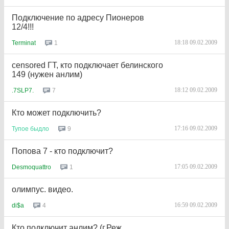
Подключение по адресу Пионеров
12/4!!!
18:18 09.02.2009
1
Terminat
censored ГТ, кто подключает белинского
149 (нужен анлим)
18:12 09.02.2009
7
.7SLP7.
Кто может подключить?
17:16 09.02.2009
9
Тупое
быдло
Попова 7 - кто подключит?
17:05 09.02.2009
1
Desmoquattro
олимпус. видео.
16:59 09.02.2009
4
di$a
Кто подключит анлим? (г.Реж,